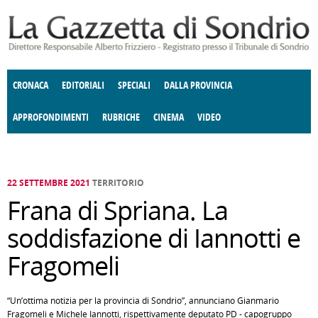
Salta al contenuto principale
CRONACA
EDITORIALI
SPECIALI
DALLA PROVINCIA
APPROFONDIMENTI
RUBRICHE
CINEMA
VIDEO
SOCIETÀ
ENOGASTRONOMIA
COSTUME
DONNE DI VALTELLINA
ECONOMIA
GIUSTIZIA
DEGNO DI NOTA
TERRITORIO
CULTURA
ANGOLO
E SPETTACOLI
DELLE IDEE
FATTI DELLO SPIRITO
POLITICA
CCCVA
22 SETTEMBRE 2021
TERRITORIO
Frana di Spriana. La
soddisfazione di Iannotti e
Fragomeli
“Un’ottima notizia per la provincia di Sondrio”, annunciano Gianmario
Fragomeli e Michele Iannotti, rispettivamente deputato PD - capogruppo