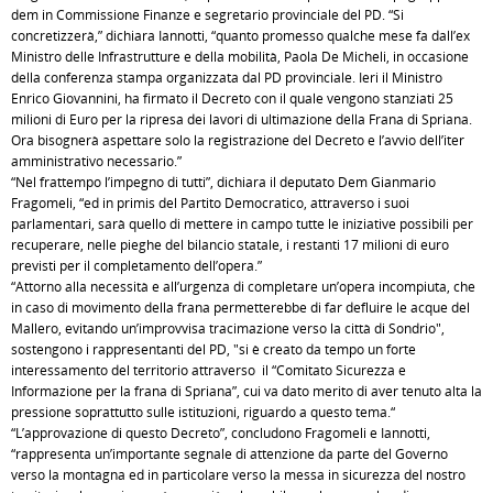
dem in Commissione Finanze e segretario provinciale del PD. “Si
concretizzerà,” dichiara Iannotti, “quanto promesso qualche mese fa dall’ex
Ministro delle Infrastrutture e della mobilità, Paola De Micheli, in occasione
della conferenza stampa organizzata dal PD provinciale. Ieri il Ministro
Enrico Giovannini, ha firmato il Decreto con il quale vengono stanziati 25
milioni di Euro per la ripresa dei lavori di ultimazione della Frana di Spriana.
Ora bisognerà aspettare solo la registrazione del Decreto e l’avvio dell’iter
amministrativo necessario.”
“Nel frattempo l’impegno di tutti”, dichiara il deputato Dem Gianmario
Fragomeli, “ed in primis del Partito Democratico, attraverso i suoi
parlamentari, sarà quello di mettere in campo tutte le iniziative possibili per
recuperare, nelle pieghe del bilancio statale, i restanti 17 milioni di euro
previsti per il completamento dell’opera.”
“Attorno alla necessità e all’urgenza di completare un’opera incompiuta, che
in caso di movimento della frana permetterebbe di far defluire le acque del
Mallero, evitando un’improvvisa tracimazione verso la città di Sondrio",
sostengono i rappresentanti del PD, "si è creato da tempo un forte
interessamento del territorio attraverso il “Comitato Sicurezza e
Informazione per la frana di Spriana”, cui va dato merito di aver tenuto alta la
pressione soprattutto sulle istituzioni, riguardo a questo tema.“
“L’approvazione di questo Decreto”, concludono Fragomeli e Iannotti,
“rappresenta un’importante segnale di attenzione da parte del Governo
verso la montagna ed in particolare verso la messa in sicurezza del nostro