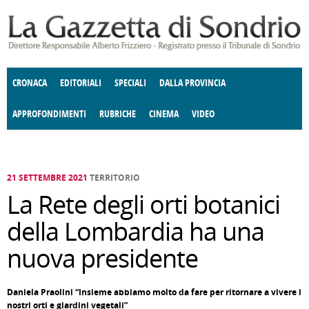
Salta al contenuto principale
CRONACA
EDITORIALI
SPECIALI
DALLA PROVINCIA
APPROFONDIMENTI
RUBRICHE
CINEMA
VIDEO
SOCIETÀ
ENOGASTRONOMIA
COSTUME
DONNE DI VALTELLINA
ECONOMIA
GIUSTIZIA
DEGNO DI NOTA
TERRITORIO
CULTURA
ANGOLO
E SPETTACOLI
DELLE IDEE
FATTI DELLO SPIRITO
POLITICA
CCCVA
21 SETTEMBRE 2021
TERRITORIO
La Rete degli orti botanici
della Lombardia ha una
nuova presidente
Daniela Praolini “Insieme abbiamo molto da fare per ritornare a vivere i
nostri orti e giardini vegetali”