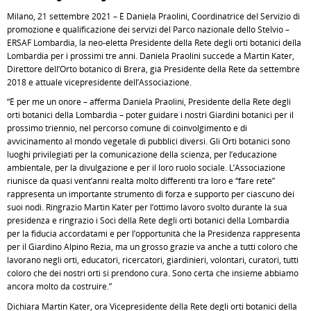
Milano, 21 settembre 2021 – È Daniela Praolini, Coordinatrice del Servizio di
promozione e qualificazione dei servizi del Parco nazionale dello Stelvio –
ERSAF Lombardia, la neo-eletta Presidente della Rete degli orti botanici della
Lombardia per i prossimi tre anni. Daniela Praolini succede a Martin Kater,
Direttore dell’Orto botanico di Brera, già Presidente della Rete da settembre
2018 e attuale vicepresidente dell’Associazione.
“È per me un onore – afferma Daniela Praolini, Presidente della Rete degli
orti botanici della Lombardia – poter guidare i nostri Giardini botanici per il
prossimo triennio, nel percorso comune di coinvolgimento e di
avvicinamento al mondo vegetale di pubblici diversi. Gli Orti botanici sono
luoghi privilegiati per la comunicazione della scienza, per l’educazione
ambientale, per la divulgazione e per il loro ruolo sociale. L’Associazione
riunisce da quasi vent’anni realtà molto differenti tra loro e “fare rete”
rappresenta un importante strumento di forza e supporto per ciascuno dei
suoi nodi. Ringrazio Martin Kater per l’ottimo lavoro svolto durante la sua
presidenza e ringrazio i Soci della Rete degli orti botanici della Lombardia
per la fiducia accordatami e per l’opportunità che la Presidenza rappresenta
per il Giardino Alpino Rezia, ma un grosso grazie va anche a tutti coloro che
lavorano negli orti, educatori, ricercatori, giardinieri, volontari, curatori, tutti
coloro che dei nostri orti si prendono cura. Sono certa che insieme abbiamo
ancora molto da costruire.”
Dichiara Martin Kater, ora Vicepresidente della Rete degli orti botanici della