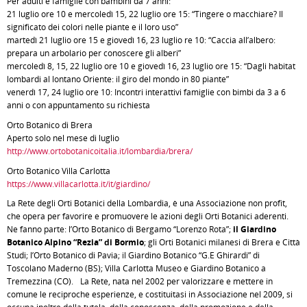
Per adulti e famiglie con bambini da 7 anni:
21 luglio ore 10 e mercoledì 15, 22 luglio ore 15: “Tingere o macchiare? Il
significato dei colori nelle piante e il loro uso”
martedì 21 luglio ore 15 e giovedì 16, 23 luglio re 10: “Caccia all’albero:
prepara un arbolario per conoscere gli alberi”
mercoledì 8, 15, 22 luglio ore 10 e giovedì 16, 23 luglio ore 15: “Dagli habitat
lombardi al lontano Oriente: il giro del mondo in 80 piante”
venerdì 17, 24 luglio ore 10: Incontri interattivi famiglie con bimbi da 3 a 6
anni o con appuntamento su richiesta
Orto Botanico di Brera
Aperto solo nel mese di luglio
http://www.ortobotanicoitalia.it/lombardia/brera/
Orto Botanico Villa Carlotta
https://www.villacarlotta.it/it/giardino/
La Rete degli Orti Botanici della Lombardia, è una Associazione non profit,
che opera per favorire e promuovere le azioni degli Orti Botanici aderenti.
Ne fanno parte: l’Orto Botanico di Bergamo “Lorenzo Rota”;
il Giardino
Botanico Alpino “Rezia” di Bormio
; gli Orti Botanici milanesi di Brera e Città
Studi; l’Orto Botanico di Pavia; il Giardino Botanico “G.E Ghirardi” di
Toscolano Maderno (BS); Villa Carlotta Museo e Giardino Botanico a
Tremezzina (CO). La Rete, nata nel 2002 per valorizzare e mettere in
comune le reciproche esperienze, e costituitasi in Associazione nel 2009, si