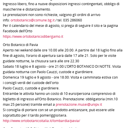
Ingresso libero, fino a nuove disposizioni ingressi contingentati, obbligo di
mascherine e distanziamento.
Le prenotazioni non sono richieste, valgono gli ordini di arrivo
info:
ortobotanico@comune.bg.it
/ tel. 035 286060
Per il calendario del mese di agosto, si prega di seguire il sito e la pagina
Facebook dell’Orto
https://www.ortobotanicodibergamo.it
Orto Botanico di Pavia
Aperto nei wekend dalle ore 10.00 alle 20.00. A partire dal 18 luglio fino alla
fine di agosto, l’orario di apertura sarà dalle 17 alle 21. Solo per le visite
guidate notturne, la chiusura sarà alle ore 22.30
Sabato 18 luglio e 8 agosto - ore 21:00 L’ORTO BOTANICO DI NOTTE. Visita
guidata notturna con Paolo Cauzzi, custode e giardiniere.
Domenica 19 luglio e 9 agosto - ore 18.00: Visita e camminata estiva con
i consigli verdi del custode dell'orto
Paolo Cauzzi, custode e giardiniere.
Entrambe le attività hanno un costo di 10 euro/persona comprensivo di
biglietto di ingresso all’Orto Botanico. Prenotazione: obbligatoria (min.10
max 25 persone) tramite email a
prenotazione.musei@unipv.it
Si consiglia di portare con sé un prodotto antizanzare, può essere utile
soprattutto per il tardo pomeriggio/sera.
http://www.ortobotanicoitalia.it/lombardia/pavia/