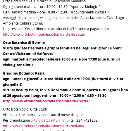
Orto Botanico “G.E Ghirardi” di Toscolano Maderno
Ogni giovedì mattina – ore 10:00 - 12:30: "Aperitivi biologici"
Ogni sabato mattina – ore 10:00 - 12:30: "Appuntamenti culturali"
Assaggi, degustazioni, visite guidate a cura dell'Associazione LaCUs - Lago
Ambiente Cultura Storia.
L'ingresso all'Orto è libero, le attività di LaCUs sono a pagamento
http://www.ortobotanicoitalia.it/lombardia/brescia/
Orto Botanico di Bormio
Visite guidate riservate a gruppi familiari nei seguenti giorni e orari:
Centro Visitatori di Valfurva:
ogni martedì e mercoledì alle ore 16:00 e alle ore 17:00 (due turni di
visita giornalieri)
Giardino Botanico Rezia:
ogni lunedì e giovedì alle ore 16:00 e alle ore 17:00 (due turni di visita
giornalieri)
Virtual Reality Point, in via De Simoni a Bormio, aperto tutti i giorni fino
al 26 agosto con i seguenti orari: 10:00 – 12:00 e 14:30 – 18:30
http://www.ortobotanicoitalia.it/lombardia/rezia/
Orto Botanico di Città Studi
Visite guidate interattive per tutto il mese di luglio.
Per prenotazioni
orto.didattica@unimi.it
- tel. 334 7421203
http://www.ortobotanicoitalia.it/lombardia/milano/