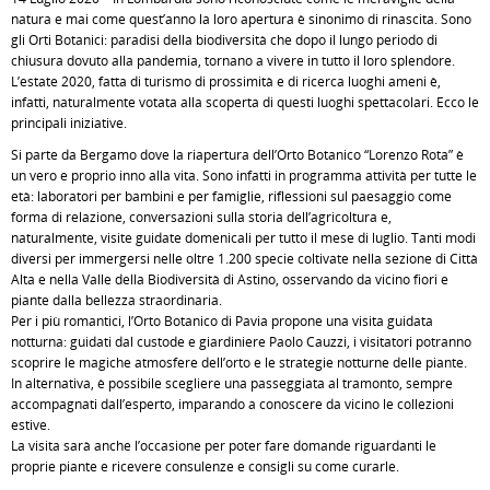
natura e mai come quest’anno la loro apertura è sinonimo di rinascita. Sono
gli Orti Botanici: paradisi della biodiversità che dopo il lungo periodo di
chiusura dovuto alla pandemia, tornano a vivere in tutto il loro splendore.
L’estate 2020, fatta di turismo di prossimità e di ricerca luoghi ameni è,
infatti, naturalmente votata alla scoperta di questi luoghi spettacolari. Ecco le
principali iniziative.
Si parte da Bergamo dove la riapertura dell’Orto Botanico “Lorenzo Rota” è
un vero e proprio inno alla vita. Sono infatti in programma attività per tutte le
età: laboratori per bambini e per famiglie, riflessioni sul paesaggio come
forma di relazione, conversazioni sulla storia dell’agricoltura e,
naturalmente, visite guidate domenicali per tutto il mese di luglio. Tanti modi
diversi per immergersi nelle oltre 1.200 specie coltivate nella sezione di Città
Alta e nella Valle della Biodiversità di Astino, osservando da vicino fiori e
piante dalla bellezza straordinaria.
Per i più romantici, l’Orto Botanico di Pavia propone una visita guidata
notturna: guidati dal custode e giardiniere Paolo Cauzzi, i visitatori potranno
scoprire le magiche atmosfere dell’orto e le strategie notturne delle piante.
In alternativa, è possibile scegliere una passeggiata al tramonto, sempre
accompagnati dall’esperto, imparando a conoscere da vicino le collezioni
estive.
La visita sarà anche l’occasione per poter fare domande riguardanti le
proprie piante e ricevere consulenze e consigli su come curarle.