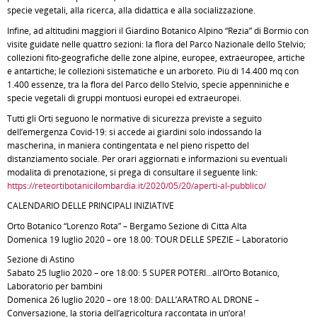
specie vegetali, alla ricerca, alla didattica e alla socializzazione.
Infine, ad altitudini maggiori il Giardino Botanico Alpino “Rezia” di Bormio con
visite guidate nelle quattro sezioni: la flora del Parco Nazionale dello Stelvio;
collezioni fito-geografiche delle zone alpine, europee, extraeuropee, artiche
e antartiche; le collezioni sistematiche e un arboreto. Più di 14.400 mq con
1.400 essenze, tra la flora del Parco dello Stelvio, specie appenniniche e
specie vegetali di gruppi montuosi europei ed extraeuropei.
Tutti gli Orti seguono le normative di sicurezza previste a seguito
dell’emergenza Covid-19: si accede ai giardini solo indossando la
mascherina, in maniera contingentata e nel pieno rispetto del
distanziamento sociale. Per orari aggiornati e informazioni su eventuali
modalità di prenotazione, si prega di consultare il seguente link:
https://reteortibotanicilombardia.it/2020/05/20/aperti-al-pubblico/
CALENDARIO DELLE PRINCIPALI INIZIATIVE
Orto Botanico “Lorenzo Rota” – Bergamo Sezione di Città Alta
Domenica 19 luglio 2020 – ore 18.00: TOUR DELLE SPEZIE – Laboratorio
Sezione di Astino
Sabato 25 luglio 2020 – ore 18:00: 5 SUPER POTERI...all’Orto Botanico,
Laboratorio per bambini
Domenica 26 luglio 2020 – ore 18:00: DALL’ARATRO AL DRONE –
Conversazione, la storia dell’agricoltura raccontata in un’ora!