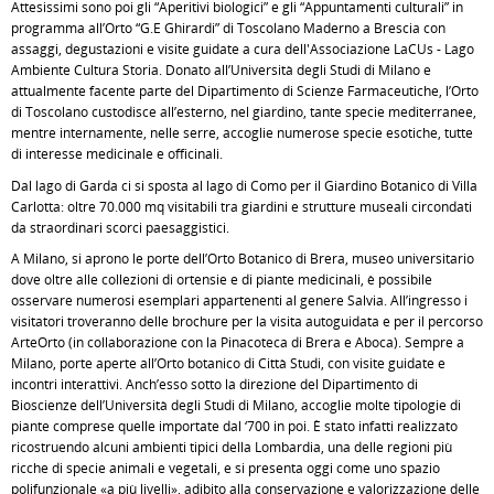
Attesissimi sono poi gli “Aperitivi biologici” e gli “Appuntamenti culturali” in
programma all’Orto “G.E Ghirardi” di Toscolano Maderno a Brescia con
assaggi, degustazioni e visite guidate a cura dell'Associazione LaCUs - Lago
Ambiente Cultura Storia. Donato all’Università degli Studi di Milano e
attualmente facente parte del Dipartimento di Scienze Farmaceutiche, l’Orto
di Toscolano custodisce all’esterno, nel giardino, tante specie mediterranee,
mentre internamente, nelle serre, accoglie numerose specie esotiche, tutte
di interesse medicinale e officinali.
Dal lago di Garda ci si sposta al lago di Como per il Giardino Botanico di Villa
Carlotta: oltre 70.000 mq visitabili tra giardini e strutture museali circondati
da straordinari scorci paesaggistici.
A Milano, si aprono le porte dell’Orto Botanico di Brera, museo universitario
dove oltre alle collezioni di ortensie e di piante medicinali, è possibile
osservare numerosi esemplari appartenenti al genere Salvia. All’ingresso i
visitatori troveranno delle brochure per la visita autoguidata e per il percorso
ArteOrto (in collaborazione con la Pinacoteca di Brera e Aboca). Sempre a
Milano, porte aperte all’Orto botanico di Città Studi, con visite guidate e
incontri interattivi. Anch’esso sotto la direzione del Dipartimento di
Bioscienze dell’Università degli Studi di Milano, accoglie molte tipologie di
piante comprese quelle importate dal ‘700 in poi. È stato infatti realizzato
ricostruendo alcuni ambienti tipici della Lombardia, una delle regioni più
ricche di specie animali e vegetali, e si presenta oggi come uno spazio
polifunzionale «a più livelli», adibito alla conservazione e valorizzazione delle