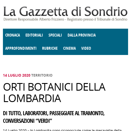
Salta al contenuto principale
CRONACA
EDITORIALI
SPECIALI
DALLA PROVINCIA
APPROFONDIMENTI
RUBRICHE
CINEMA
VIDEO
SOCIETÀ
ENOGASTRONOMIA
COSTUME
DONNE DI VALTELLINA
ECONOMIA
GIUSTIZIA
DEGNO DI NOTA
TERRITORIO
CULTURA
ANGOLO
E SPETTACOLI
DELLE IDEE
FATTI DELLO SPIRITO
POLITICA
CCCVA
14 LUGLIO 2020
TERRITORIO
ORTI BOTANICI DELLA
LOMBARDIA
DI TUTTO, LABORATORI, PASSEGGIATE AL TRAMONTO,
CONVERSAZIONI “VERDI”
14 Luglio 2020 – In Lombardia sono riconosciute come le meraviglie della