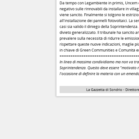
Da tempo con Legambiente in primis, Uncem ch
negativo sulle rinnovabili da installare in villa
viene sancito. Finalmente si tolgono le estrizion
all'installazione dei pannelli fotovoltaici. La s
casi sia valido il diniego della Soprintendenz
divieto generalizzato. Il tribunale ha sancit
prevalere sulla necessità di ridurre le emissio
rispettare queste nuove indicazioni, maglie più
in chiave di Green Communities e Comunità e
====================================
In linea di massima condividiamo ma non va tra
Soprintendenza. Questo deve essere "motivato nel
l'occasione di definire la materia con un emen
La Gazzetta di Sondrio - Direttore