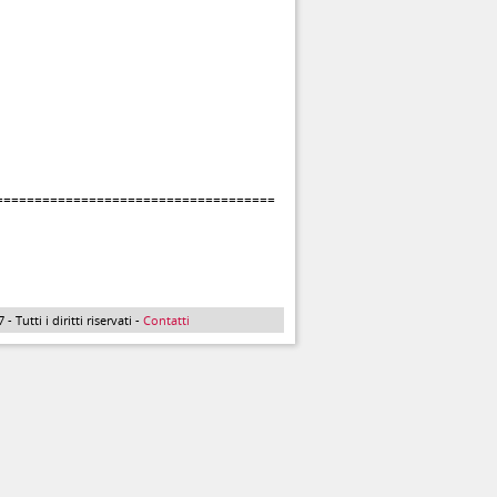
====================================
Tutti i diritti riservati -
Contatti