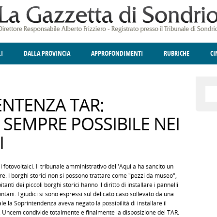
LI
DALLA PROVINCIA
APPROFONDIMENTI
RUBRICHE
C
ELLINA
A
GIUSTIZIA
DEGNO DI NOTA
TERRITORIO
ANGOLO DELLE IDEE
CULTURA E SPETTACOLI
FATTI DELLO SPI
POLIT
NTENZA TAR:
SEMPRE POSSIBILE NEI
I
i fotovoltaici. Il tribunale amministrativo dell'Aquila ha sancito un
re. I borghi storici non si possono trattare come "pezzi da museo",
i dei piccoli borghi storici hanno il diritto di installare i pannelli
ontani. I giudici si sono espressi sul delicato caso sollevato da una
le la Soprintendenza aveva negato la possibilità di installare il
. Uncem condivide totalmente e finalmente la disposizione del TAR.