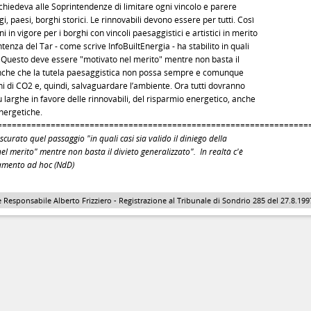
iedeva alle Soprintendenze di limitare ogni vincolo e parere
ggi, paesi, borghi storici. Le rinnovabili devono essere per tutti. Così
i in vigore per i borghi con vincoli paesaggistici e artistici in merito
entenza del Tar - come scrive InfoBuiltEnergia - ha stabilito in quali
a. Questo deve essere "motivato nel merito" mentre non basta il
o anche che la tutela paesaggistica non possa sempre e comunque
ni di CO2 e, quindi, salvaguardare l’ambiente. Ora tutti dovranno
 larghe in favore delle rinnovabili, del risparmio energetico, anche
nergetiche.
================================================================
scurato quel passaggio "
in quali casi sia valido il diniego della
 merito" mentre non basta il divieto generalizzato". In realtà c'è
damento ad hoc (NdD)
 Responsabile Alberto Frizziero - Registrazione al Tribunale di Sondrio 285 del 27.8.1997 - 