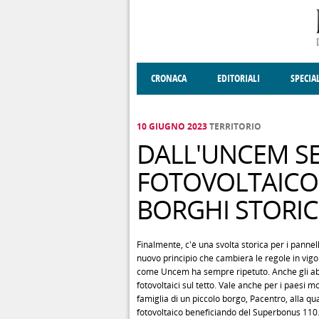
Salta al contenuto principale
CRONACA
EDITORIALI
SPECIA
SOCIETÀ
ENOGASTRONOMIA
COSTUME
DONNE DI VALT
ECONOMI
10 GIUGNO 2023
TERRITORIO
DALL'UNCEM SE
FOTOVOLTAICO 
BORGHI STORIC
Finalmente, c'è una svolta storica per i pannell
nuovo principio che cambierà le regole in vigo
come Uncem ha sempre ripetuto. Anche gli abitant
fotovoltaici sul tetto. Vale anche per i paesi m
famiglia di un piccolo borgo, Pacentro, alla qua
fotovoltaico beneficiando del Superbonus 110