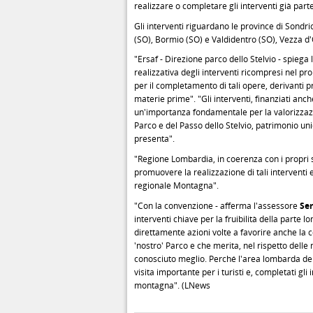
realizzare o completare gli interventi già part
Gli interventi riguardano le province di Sondrio
(SO), Bormio (SO) e Valdidentro (SO), Vezza d
"Ersaf - Direzione parco dello Stelvio - spiega
realizzativa degli interventi ricompresi nel pr
per il completamento di tali opere, derivanti pr
materie prime". "Gli interventi, finanziati anc
un'importanza fondamentale per la valorizzazione
Parco e del Passo dello Stelvio, patrimonio unic
presenta".
"Regione Lombardia, in coerenza con i propri s
promuovere la realizzazione di tali interventi e 
regionale Montagna".
"Con la convenzione - afferma l'assessore
Ser
interventi chiave per la fruibilità della parte
direttamente azioni volte a favorire anche la c
'nostro' Parco e che merita, nel rispetto delle 
conosciuto meglio. Perché l'area lombarda del
visita importante per i turisti e, completati gl
montagna". (LNews