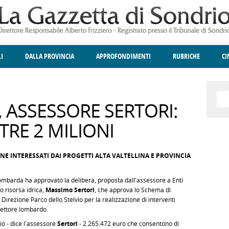
LI
DALLA PROVINCIA
APPROFONDIMENTI
RUBRICHE
C
ELLINA
A
GIUSTIZIA
DEGNO DI NOTA
TERRITORIO
ANGOLO DELLE IDEE
CULTURA E SPETTACOLI
FATTI DELLO SPI
POLIT
, ASSESSORE SERTORI:
TRE 2 MILIONI
ONE INTERESSATI DAI PROGETTI ALTA VALTELLINA E PROVINCIA
lombarda ha approvato la delibera, proposta dall'assessore a Enti
o risorsa idrica,
Massimo Sertori
, che approva lo Schema di
irezione Parco dello Stelvio per la realizzazione di interventi
settore lombardo.
io - dice l'assessore
Sertori
- 2.265.472 euro che consentono di