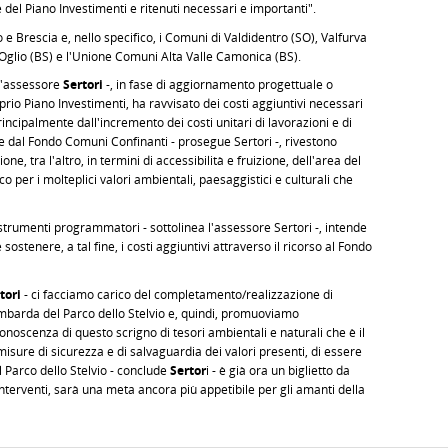
e del Piano Investimenti e ritenuti necessari e importanti".
 e Brescia e, nello specifico, i Comuni di Valdidentro (SO), Valfurva
'Oglio (BS) e l'Unione Comuni Alta Valle Camonica (BS).
 l'assessore
Sertori
-, in fase di aggiornamento progettuale o
oprio Piano Investimenti, ha ravvisato dei costi aggiuntivi necessari
incipalmente dall'incremento dei costi unitari di lavorazioni e di
he dal Fondo Comuni Confinanti - prosegue Sertori -, rivestono
, tra l'altro, in termini di accessibilità e fruizione, dell'area del
o per i molteplici valori ambientali, paesaggistici e culturali che
trumenti programmatori - sottolinea l'assessore Sertori -, intende
sostenere, a tal fine, i costi aggiuntivi attraverso il ricorso al Fondo
tori
- ci facciamo carico del completamento/realizzazione di
 lombarda del Parco dello Stelvio e, quindi, promuoviamo
onoscenza di questo scrigno di tesori ambientali e naturali che è il
misure di sicurezza e di salvaguardia dei valori presenti, di essere
 Parco dello Stelvio - conclude
Sertor
i - è già ora un biglietto da
i interventi, sarà una meta ancora più appetibile per gli amanti della