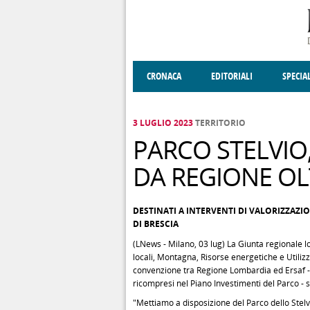
Salta al contenuto principale
CRONACA
EDITORIALI
SPECIA
SOCIETÀ
ENOGASTRONOMIA
COSTUME
DONNE DI VALT
ECONOMI
3 LUGLIO 2023
TERRITORIO
PARCO STELVIO
DA REGIONE OL
DESTINATI A INTERVENTI DI VALORIZZAZI
DI BRESCIA
(LNews - Milano, 03 lug) La Giunta regionale 
locali, Montagna, Risorse energetiche e Utilizz
convenzione tra Regione Lombardia ed Ersaf - D
ricompresi nel Piano Investimenti del Parco - 
"Mettiamo a disposizione del Parco dello Stelv