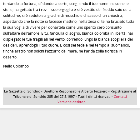
tentando la fortuna, sfidando la sorte, scegliendo il tuo nome inciso nelle
stelle; ha gettato tra i rovi il suo orgoglio e si è vestito del freddo saio della
solitudine; si è seduto sui gradini di muschio e di sasso di un chiostro,
aspettando che la notte si facesse mattino; nell’attesa di te ha bruciato tutta
la sua voglia di vivere per donartela come uno spento cero consunto
sull’altare dell’amore. E tu, fanciulla di sogno, bianca colomba in libertà, hai
dispiegato le tue fragili ali nel vento, correndo lungo la bianca scogliera dei
desideri, aprendogli il tuo cuore. E così sei fedele nel tempo al suo fianco,
finché aratro non solchi l'azzurro del mare, né l'arida zolla fiorisca in
deserto.
Nello Colombo
La Gazzetta di Sondrio - Direttore Responsabile Alberto Frizziero - Registrazione al
Tribunale di Sondrio 285 del 27.8.1997 - Tutti i diritti riservati -
Contatti
- Versione desktop