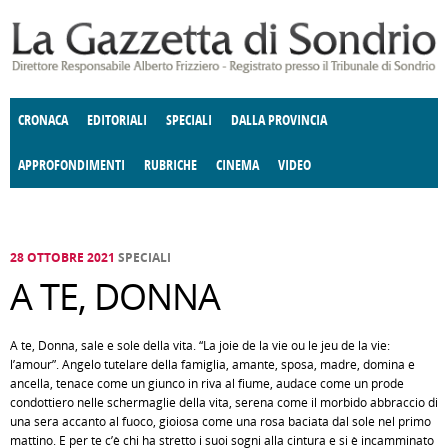
Salta al contenuto principale
CRONACA
EDITORIALI
SPECIALI
DALLA PROVINCIA
APPROFONDIMENTI
RUBRICHE
CINEMA
VIDEO
SOCIETÀ
ENOGASTRONOMIA
COSTUME
DONNE DI VALTELLINA
ECONOMIA
GIUSTIZIA
DEGNO DI NOTA
TERRITORIO
CULTURA
ANGOLO
E SPETTACOLI
DELLE IDEE
FATTI DELLO SPIRITO
POLITICA
CCCVA
28 OTTOBRE 2021
SPECIALI
A TE, DONNA
A te, Donna, sale e sole della vita. “La joie de la vie ou le jeu de la vie:
l’amour”. Angelo tutelare della famiglia, amante, sposa, madre, domina e
ancella, tenace come un giunco in riva al fiume, audace come un prode
condottiero nelle schermaglie della vita, serena come il morbido abbraccio di
una sera accanto al fuoco, gioiosa come una rosa baciata dal sole nel primo
mattino. E per te c’è chi ha stretto i suoi sogni alla cintura e si è incamminato