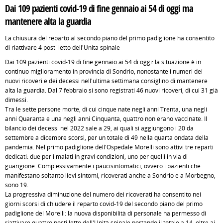
Dai 109 pazienti covid-19 di fine gennaio ai 54 di oggi ma
mantenere alta la guardia
La chiusura del reparto al secondo piano del primo padiglione ha consentito
di riattivare 4 posti letto dell'Unità spinale
Dai 109 pazienti covid-19 di fine gennaio ai 54 di oggi: la situazione è in
continuo miglioramento in provincia di Sondrio, nonostante i numeri dei
nuovi ricoveri e dei decessi nell'ultima settimana consiglino di mantenere
alta la guardia. Dal 7 febbraio si sono registrati 46 nuovi ricoveri, di cui 31 già
dimessi.
Tra le sette persone morte, di cui cinque nate negli anni Trenta, una negli
anni Quaranta e una negli anni Cinquanta, quattro non erano vaccinate. Il
bilancio dei decessi nel 2022 sale a 29, ai quali si aggiungono i 20 da
settembre a dicembre scorsi, per un totale di 49 nella quarta ondata della
pandemia. Nel primo padiglione dell'Ospedale Morelli sono attivi tre reparti
dedicati: due per i malati in gravi condizioni, uno per quelli in via di
guarigione. Complessivamente i paucisintomatici, ovvero i pazienti che
manifestano soltanto lievi sintomi, ricoverati anche a Sondrio e a Morbegno,
sono 19.
La progressiva diminuzione del numero dei ricoverati ha consentito nei
giorni scorsi di chiudere il reparto covid-19 del secondo piano del primo
padiglione del Morelli: la nuova disponibilità di personale ha permesso di
riattivare quattro posti letto dell'Unità spinale portando il totale a 14, oltre ai