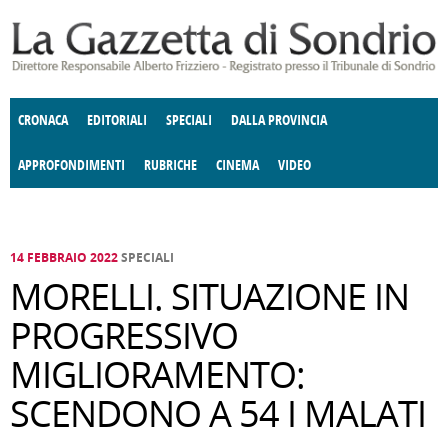
Salta al contenuto principale
CRONACA
EDITORIALI
SPECIALI
DALLA PROVINCIA
APPROFONDIMENTI
RUBRICHE
CINEMA
VIDEO
SOCIETÀ
ENOGASTRONOMIA
COSTUME
DONNE DI VALTELLINA
ECONOMIA
GIUSTIZIA
DEGNO DI NOTA
TERRITORIO
CULTURA
ANGOLO
E SPETTACOLI
DELLE IDEE
FATTI DELLO SPIRITO
POLITICA
CCCVA
14 FEBBRAIO 2022
SPECIALI
MORELLI. SITUAZIONE IN
PROGRESSIVO
MIGLIORAMENTO:
SCENDONO A 54 I MALATI