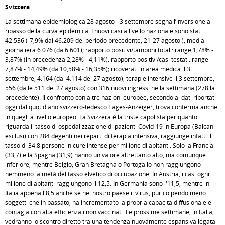
Svizzera
La settimana epidemiologica 28 agosto - 3 settembre segna l’inversione al
ribasso della curva epidemica. I nuovi casi a livello nazionale sono stati
42.536 (-7,9% dai 46.209 del periodo precedente, 21-27 agosto ); media
giornaliera 6.076 (da 6.601); rapporto positivi/tamponi totali: range 1,78% -
3,87% (in precedenza 2,28% - 4,11%); rapporto positivi/casi testati: range
7,87% - 14,49% (da 10,58% - 16,35%); ricoverati in area medica il 3
settembre, 4.164 (dai 4.114 del 27 agosto); terapie intensive il 3 settembre,
556 (dalle 511 del 27 agosto) con 316 nuovi ingressi nella settimana (278 la
precedente). Il confronto con altre nazioni europee, secondo ai dati riportati
oggi dal quotidiano svizzero-tedesco Tages-Anzeiger, trova conferma anche
in quegli a livello europeo. La Svizzera è la triste capolista per quanto
riguarda il tasso di ospedalizzazione di pazienti Covid-19 in Europa (Balcani
esclusi) con 284 degenti nei reparti di terapia intensiva, raggiunge infatti il
tasso di 34.8 persone in cure intense per milione di abitanti. Solo la Francia
(33,7) e la Spagna (31,9) hanno un valore altrettanto alto, ma comunque
inferiore, mentre Belgio, Gran Bretagna o Portogallo non raggiungono
nemmeno la metà del tasso elvetico di occupazione. In Austria, i casi ogni
milione di abitanti raggiungono il 12,5. In Germania sono l'11,5, mentre in
Italia appena l'8,5 anche se nel nostro paese il virus, pur colpendo meno
soggetti che in passato, ha incrementato la propria capacità diffusionale e
contagia con alta efficienza i non vaccinati. Le prossime settimane, in Italia,
vedranno lo scontro diretto tra una tendenza nuovamente espansiva legata