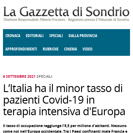
Salta al contenuto principale
CRONACA
EDITORIALI
SPECIALI
DALLA PROVINCIA
APPROFONDIMENTI
RUBRICHE
CINEMA
VIDEO
SOCIETÀ
ENOGASTRONOMIA
COSTUME
DONNE DI VALTELLINA
ECONOMIA
GIUSTIZIA
DEGNO DI NOTA
TERRITORIO
CULTURA
ANGOLO
E SPETTACOLI
DELLE IDEE
FATTI DELLO SPIRITO
POLITICA
CCCVA
6 SETTEMBRE 2021
SPECIALI
L’Italia ha il minor tasso di
pazienti Covid-19 in
terapia intensiva d'Europa
Il tasso di occupazione raggiunge l’8,5 per milione d'abitanti. Nessuno
come noi nell'Europa occidentale. Tra i Paesi confinanti male Francia e