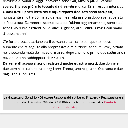
provincia di Sondrio: oggi i ricoverati sono 140,
otto in più di venerdì
scorso, il picco più alto toccato da dicembre
, di cui 13 in Terapia intensiva.
Quasi tutti i posti letto nei cinque reparti dedicati sono occupati
,
nonostante gli oltre 30 malati dimessi negli ultimi giorni dopo aver superato
la fase acuta. Da venerdì scorso, data dell'ultimo aggiornamento, sono stati
accolti 45 nuovi pazienti, più di dieci al giorno, di cui oltre la metà con meno
di sessant'anni.
C'è forte preoccupazione tra il personale sanitario per questo nuovo
aumento che fa seguito alla progressiva diminuzione, seppure lieve, iniziata
nella seconda metà del mese di marzo, dopo che nelle prime due settimane i
pazienti erano raddoppiati, da 65 a 130.
Da venerdì scorso si sono registrati anche quattro morti,
due donne e
due uomini, di cui uno nato negli anni Trenta, uno negli anni Quaranta e due
negli anni Cinquanta.
La Gazzetta di Sondrio - Direttore Responsabile Alberto Frizziero - Registrazione al
Tribunale di Sondrio 285 del 27.8.1997 - Tutti i diritti riservati -
Contatti
- Versione desktop