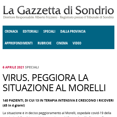
Salta al contenuto principale
CRONACA
EDITORIALI
SPECIALI
DALLA PROVINCIA
APPROFONDIMENTI
RUBRICHE
CINEMA
VIDEO
SOCIETÀ
ENOGASTRONOMIA
COSTUME
DONNE DI VALTELLINA
ECONOMIA
GIUSTIZIA
DEGNO DI NOTA
TERRITORIO
CULTURA
ANGOLO
E SPETTACOLI
DELLE IDEE
FATTI DELLO SPIRITO
POLITICA
CCCVA
6 APRILE 2021
SPECIALI
VIRUS. PEGGIORA LA
SITUAZIONE AL MORELLI
140 PAZIENTI, DI CUI 13 IN TERAPIA INTENSIVA E CRESCONO I RICOVERI
(45 in 4 giorni)
La situazione è in deciso peggioramento al Morelli, ospedale covid-19 della