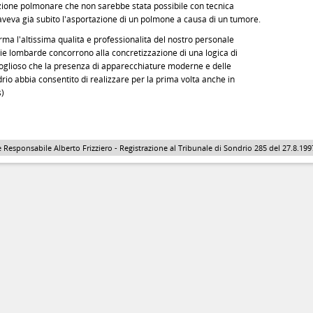
ezione polmonare che non sarebbe stata possibile con tecnica
aveva già subito l'asportazione di un polmone a causa di un tumore.
rma l'altissima qualità e professionalità del nostro personale
tarie lombarde concorrono alla concretizzazione di una logica di
goglioso che la presenza di apparecchiature moderne e delle
rio abbia consentito di realizzare per la prima volta anche in
s)
 Responsabile Alberto Frizziero - Registrazione al Tribunale di Sondrio 285 del 27.8.1997 - 