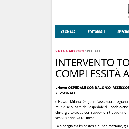
Salta al contenuto principale
CRONACA
EDITORIALI
SPECIA
SOCIETÀ
ENOGASTRONOMIA
COSTUME
DONNE DI VALT
ECONOMI
5 GENNAIO 2024
SPECIALI
INTERVENTO TO
COMPLESSITÀ 
LNews-OSPEDALE SONDALO/SO, ASSESSOR
PERSONALE
(LNews - Milano, 04 gen) L'assessore regional
multidisciplinare dell'ospedale di Sondalo che 
chirurgia toracica con supporto intraoperato
sessantenne valtellinese.
La sinergia tra l'Anestesia e Rianimazione, gu