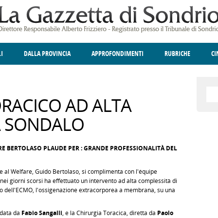
LI
DALLA PROVINCIA
APPROFONDIMENTI
RUBRICHE
C
ELLINA
A
GIUSTIZIA
DEGNO DI NOTA
TERRITORIO
ANGOLO DELLE IDEE
CULTURA E SPETTACOLI
FATTI DELLO SPI
POLIT
RACICO AD ALTA
A SONDALO
E BERTOLASO PLAUDE PER : GRANDE PROFESSIONALITÀ DEL
e al Welfare, Guido Bertolaso, si complimenta con l'équipe
nei giorni scorsi ha effettuato un intervento ad alta complessità di
rio dell'ECMO, l'ossigenazione extracorporea a membrana, su una
idata da
Fabio Sangalli
, e la Chirurgia Toracica, diretta da
Paolo