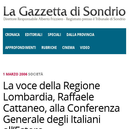
Salta al contenuto principale
CRONACA
EDITORIALI
SPECIALI
DALLA PROVINCIA
APPROFONDIMENTI
RUBRICHE
CINEMA
VIDEO
SOCIETÀ
ENOGASTRONOMIA
COSTUME
DONNE DI VALTELLINA
ECONOMIA
GIUSTIZIA
DEGNO DI NOTA
TERRITORIO
CULTURA
ANGOLO
E SPETTACOLI
DELLE IDEE
FATTI DELLO SPIRITO
POLITICA
CCCVA
1 MARZO 2006
SOCIETÀ
La voce della Regione
Lombardia, Raffaele
Cattaneo, alla Conferenza
Generale degli Italiani