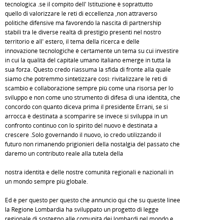
tecnologica .se il compito dell' Istituzione è soprattutto
quello di valorizzare le reti di eccellenza ,non attraverso
politiche difensive ma favorendo la nascita di partnership
stabili tra le diverse realtà di prestigio presenti nel nostro
territorio e all' estero, il tema della ricerca e delle
innovazione tecnologiche è certamente un tema su cui investire
in cui la qualità del capitale umano italiano emerge in tutta la
sua forza. Questo credo riassuma la sfida di fronte alla quale
siamo che potremmo sintetizzare così: rivitalizzare le reti di
scambio e collaborazione sempre più come una risorsa per lo
sviluppo e non come uno strumento di difesa di una identità, che
concordo con quanto diceva prima il presidente Errani, se si
arrocca è destinata a scomparire se invece si sviluppa in un
confronto continuo con lo spirito del nuovo è destinata a
crescere .Solo governando il nuovo, io credo utilizzando il
futuro non rimanendo prigionieri della nostalgia del passato che
daremo un contributo reale alla tutela della
nostra identità e delle nostre comunità regionali e nazionali in
un mondo sempre più globale.
Ed è per questo per questo che annuncio qui che su queste linee
la Regione Lombardia ha sviluppato un progetto di legge
regionale di sostegno alle comunità dei lombardi nel mondo e