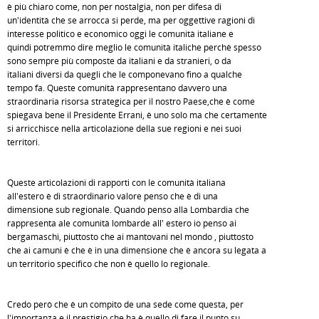
è più chiaro come, non per nostalgia, non per difesa di
un'identità che se arrocca si perde, ma per oggettive ragioni di
interesse politico e economico oggi le comunità italiane e
quindi potremmo dire meglio le comunità italiche perchè spesso
sono sempre più composte da italiani e da stranieri, o da
italiani diversi da quegli che le componevano fino a qualche
tempo fa. Queste comunità rappresentano davvero una
straordinaria risorsa strategica per il nostro Paese,che è come
spiegava bene il Presidente Errani, è uno solo ma che certamente
si arricchisce nella articolazione della sue regioni e nei suoi
territori.
Queste articolazioni di rapporti con le comunità italiana
all'estero è di straordinario valore penso che è di una
dimensione sub regionale. Quando penso alla Lombardia che
rappresenta ale comunità lombarde all' estero io penso ai
bergamaschi, piuttosto che ai mantovani nel mondo , piuttosto
che ai camuni è che è in una dimensione che è ancora su legata a
un territorio specifico che non è quello lo regionale.
Credo però che è un compito de una sede come questa, per
l'importanza e il prestigio che ha,è quello di fare il punto su