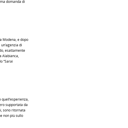
prima domanda di
r a Modena, e dopo
i un’agenzia di
iodo, esattamente
la Alabianca,
lo “Sarai
 quell’esperienza,
 ero supportata da
i, sono ritornata
e non più sullo