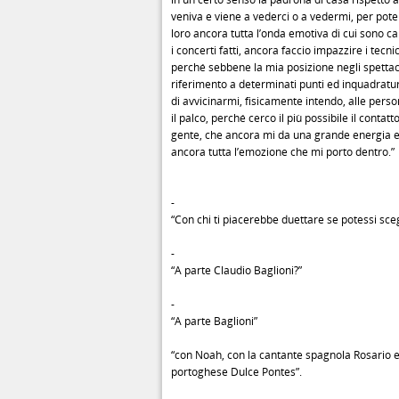
veniva e viene a vederci o a vedermi, per pote
loro ancora tutta l’onda emotiva di cui sono 
i concerti fatti, ancora faccio impazzire i tecnic
perché sebbene la mia posizione negli spettaco
riferimento a determinati punti ed inquadratu
di avvicinarmi, fisicamente intendo, alle pers
il palco, perché cerco il più possibile il contatt
gente, che ancora mi da una grande energia e 
ancora tutta l’emozione che mi porto dentro.”
-
“Con chi ti piacerebbe duettare se potessi sceg
-
“A parte Claudio Baglioni?”
-
“A parte Baglioni”
“con Noah, con la cantante spagnola Rosario e
portoghese Dulce Pontes”.