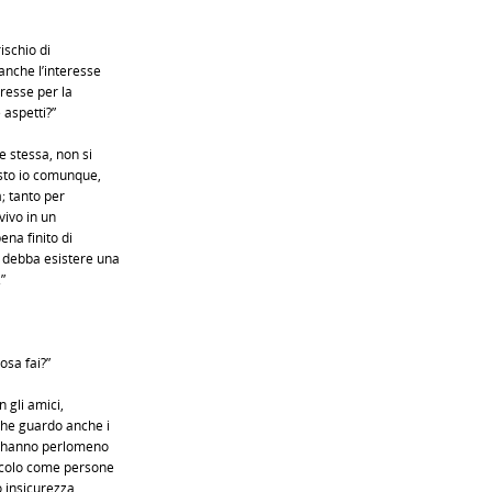
ischio di
anche l’interesse
eresse per la
 aspetti?”
 stessa, non si
esto io comunque,
a; tanto per
 vivo in un
na finito di
 debba esistere una
”
osa fai?”
 gli amici,
che guardo anche i
me hanno perlomeno
tacolo come persone
o insicurezza,