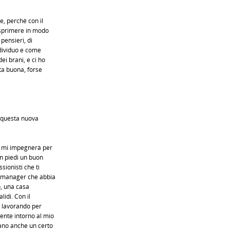
e, perché con il
 esprimere in modo
 pensieri, di
dividuo e come
ei brani, e ci ho
ta buona, forse
e questa nuova
e mi impegnerà per
in piedi un buon
sionisti che ti
n manager che abbia
o, una casa
lidi. Con il
o lavorando per
ente intorno al mio
ano anche un certo