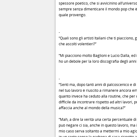
spessore poetico, che si avvicinino all’univer
sempre senza dimenticare il mondo pop che è 
quale provengo.
-
“Quali sono gli artisti Italiani che ti piacciono, g
che ascolti volentieri?”
“Mi piacciono molto Baglioni e Lucio Dalla, ed 
ho un debole per la loro discografia degli anni 
-
“Senti ma, dopo tanti anni di palcoscenico e di
nel tuo lavoro è riuscito a rimanere ancora e
quanto invece ha ceduto alla routine, che per
difficile da incontrare rispetto ad altri lavori, p
affaccia anche al mondo della musica?”
“Mah, a dire la verità una certa percentuale di
può negare ci sia, anche in questo lavoro, ma 
mio caso serva soltanto a mettermi a mio agio
in un certo senso la padrona di casa rispetto a