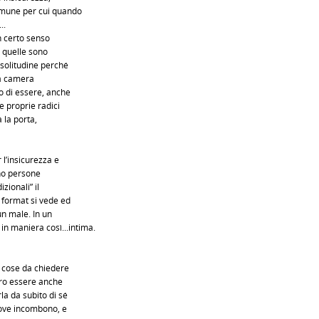
comune per cui quando
..
un certo senso
, quelle sono
 solitudine perché
na camera
o di essere, anche
e proprie radici
 la porta,
 l’insicurezza e
ono persone
zionali” il
 format si vede ed
un male. In un
in maniera così...intima.
e cose da chiedere
pro essere anche
la da subito di sé
rove incombono, e