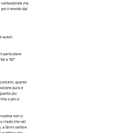
so cantautorale ma
poi il mondo dal
li autori
in particolare
’80 e ‘90”
 concerti, quanto
mozione pura e
 quanto più
rima o poi si
 routine non si
io credo che nel
, a farmi sentire
l pubblico che