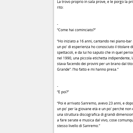
La trovo proprio in sala prove, e le porgo la 
rito:
-
“Come hai cominciato?”
“Ho iniziato a 16 anni, cantando nei piano-ba
un po' di esperienza ho conosciuto il titolare d
spettacoli, e da lui ho saputo che in quel per
nel 1990, una piccola etichetta indipendente, 
stava facendo dei provini per un brano dal tito
Grande”: l’ho fatto e mi hanno presa.”
-
“E poi?”
“Poi è arrivato Sanremo, avevo 23 anni, e dopo
un po' per la giovane età e un po' perché non
una struttura discografica di grandi dimension
a fare serate e musica dal vivo, cose comunqu
stesso livello di Sanremo.”