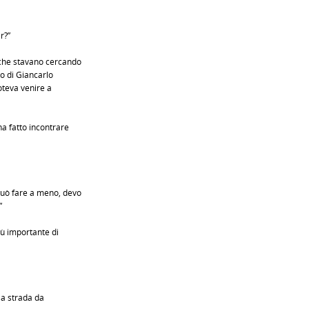
r?”
che stavano cercando
o di Giancarlo
poteva venire a
a fatto incontrare
può fare a meno, devo
”
iù importante di
la strada da