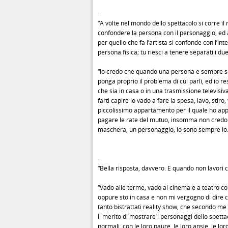
-
“A volte nel mondo dello spettacolo si corre il r
confondere la persona con il personaggio, ed 
per quello che fa l’artista si confonde con l’int
persona fisica; tu riesci a tenere separati i due
“Io credo che quando una persona è sempre se
ponga proprio il problema di cui parli, ed io r
che sia in casa o in una trasmissione televisiv
farti capire io vado a fare la spesa, lavo, stiro,
piccolissimo appartamento per il quale ho appe
pagare le rate del mutuo, insomma non credo
maschera, un personaggio, io sono sempre io.
-
“Bella risposta, davvero. E quando non lavori c
“Vado alle terme, vado al cinema e a teatro con
oppure sto in casa e non mi vergogno di dire 
tanto bistrattati reality show, che secondo 
il merito di mostrare i personaggi dello spet
normali, con le loro paure, le loro ansie, le lor