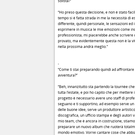
solista?”
“Ho preso questa decisione, e non è stato facil
tempo si è fatta strada in me la necessità di
differente, quindi personale, le sensazioni ed i
esprimere in musica le mie emozioni come in
professionista; mi piacerebbe anche scrivere d
provato, ma evidentemente questa non è la vi
nella prossima andrà meglio.”
-
“Come ti stai preparando quindi ad affrontar
avventura?”
“Beh, innanzitutto sta partendo la tournèe ch
tutta l’estate, e poi ho capito che per mettere 
progetto è necessario avere uno staff di profes
seguano e ti supportino; ad esempio serve u
delle buone idee, serve un produttore artistic
discografica, un ufficio stampa e degli autori va
mio team, che è ancora in costruzione, stiam
preparare un nuovo album che ruoterà totalm
mondo emotivo. Vorrei cantare cose che abbi