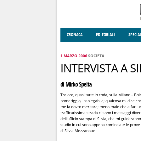
Salta al contenuto principale
CRONACA
EDITORIALI
SPECIA
SOCIETÀ
ENOGASTRONOMIA
COSTUME
DONNE DI VALT
ECONOMI
1 MARZO 2006
SOCIETÀ
INTERVISTA A 
di Mirko Spelta
Tre ore, quasi tutte in coda, sulla Milano – Bol
pomeriggio, inspiegabile; qualcosa mi dice che
me la dovrò meritare; meno male che a far luc
trafficatissima strada ci sono i messaggi diver
dell’ufficio stampa di Silvia, che mi guideranno 
studio in cui sono appena cominciate le prove 
di Silvia Mezzanotte.