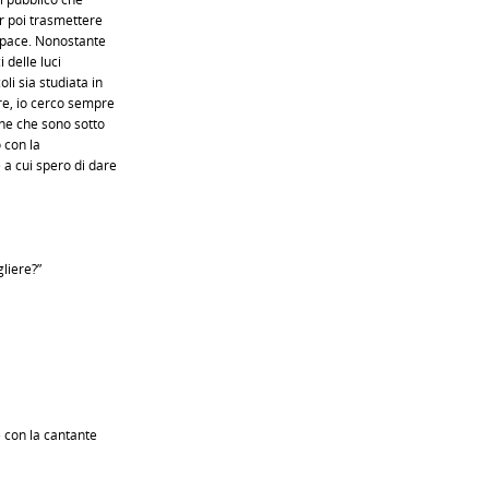
r poi trasmettere
capace. Nonostante
i delle luci
li sia studiata in
re, io cerco sempre
one che sono sotto
o con la
a cui spero di dare
liere?”
 con la cantante