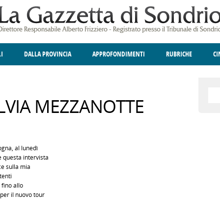
LI
DALLA PROVINCIA
APPROFONDIMENTI
RUBRICHE
C
ELLINA
A
GIUSTIZIA
DEGNO DI NOTA
TERRITORIO
ANGOLO DELLE IDEE
CULTURA E SPETTACOLI
FATTI DELLO SPI
POLIT
SILVIA MEZZANOTTE
ogna, al lunedì
 questa intervista
e sulla mia
tenti
fino allo
per il nuovo tour