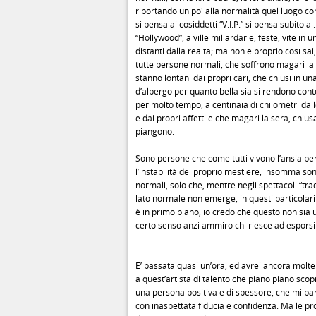
riportando un po' alla normalità quel luogo 
si pensa ai cosiddetti “V.I.P.” si pensa subito a ..
“Hollywood”, a ville miliardarie, feste, vite in 
distanti dalla realtà; ma non è proprio così sai
tutte persone normali, che soffrono magari la
stanno lontani dai propri cari, che chiusi in u
d’albergo per quanto bella sia si rendono cont
per molto tempo, a centinaia di chilometri dall
e dai propri affetti e che magari la sera, chiusa
piangono.
Sono persone che come tutti vivono l’ansia per
l’instabilità del proprio mestiere, insomma s
normali, solo che, mentre negli spettacoli “tradi
lato normale non emerge, in questi particolari
è in primo piano, io credo che questo non sia 
certo senso anzi ammiro chi riesce ad esporsi 
E’ passata quasi un’ora, ed avrei ancora molt
a quest’artista di talento che piano piano sco
una persona positiva e di spessore, che mi par
con inaspettata fiducia e confidenza. Ma le p