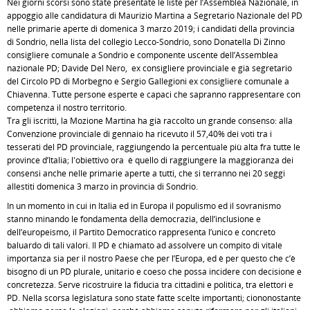
Nei giorni scorsi sono state presentate le liste per l’Assemblea Nazionale, in
appoggio alle candidatura di Maurizio Martina a Segretario Nazionale del PD
nelle primarie aperte di domenica 3 marzo 2019; i candidati della provincia
di Sondrio, nella lista del collegio Lecco-Sondrio, sono Donatella Di Zinno
consigliere comunale a Sondrio e componente uscente dell’Assemblea
nazionale PD; Davide Del Nero, ex consigliere provinciale e già segretario
del Circolo PD di Morbegno e Sergio Gallegioni ex consigliere comunale a
Chiavenna. Tutte persone esperte e capaci che sapranno rappresentare con
competenza il nostro territorio.
Tra gli iscritti, la Mozione Martina ha già raccolto un grande consenso: alla
Convenzione provinciale di gennaio ha ricevuto il 57,40% dei voti tra i
tesserati del PD provinciale, raggiungendo la percentuale più alta fra tutte le
province d’Italia; l'obiettivo ora è quello di raggiungere la maggioranza dei
consensi anche nelle primarie aperte a tutti, che si terranno nei 20 seggi
allestiti domenica 3 marzo in provincia di Sondrio.
In un momento in cui in Italia ed in Europa il populismo ed il sovranismo
stanno minando le fondamenta della democrazia, dell’inclusione e
dell’europeismo, il Partito Democratico rappresenta l’unico e concreto
baluardo di tali valori. Il PD è chiamato ad assolvere un compito di vitale
importanza sia per il nostro Paese che per l’Europa, ed è per questo che c’è
bisogno di un PD plurale, unitario e coeso che possa incidere con decisione e
concretezza. Serve ricostruire la fiducia tra cittadini e politica, tra elettori e
PD. Nella scorsa legislatura sono state fatte scelte importanti; ciononostante