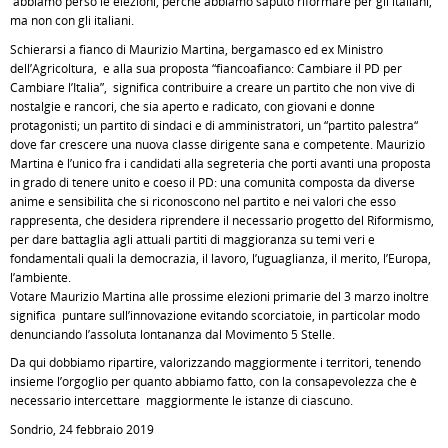
abbiamo perso le elezioni, perché abbiamo saputo riformare per gli italiani,
ma non con gli italiani.
Schierarsi a fianco di Maurizio Martina, bergamasco ed ex Ministro
dell’Agricoltura, e alla sua proposta “fiancoafianco: Cambiare il PD per
Cambiare l’Italia”, significa contribuire a creare un partito che non vive di
nostalgie e rancori, che sia aperto e radicato, con giovani e donne
protagonisti; un partito di sindaci e di amministratori, un “partito palestra“
dove far crescere una nuova classe dirigente sana e competente. Maurizio
Martina è l’unico fra i candidati alla segreteria che porti avanti una proposta
in grado di tenere unito e coeso il PD: una comunità composta da diverse
anime e sensibilità che si riconoscono nel partito e nei valori che esso
rappresenta, che desidera riprendere il necessario progetto del Riformismo,
per dare battaglia agli attuali partiti di maggioranza su temi veri e
fondamentali quali la democrazia, il lavoro, l’uguaglianza, il merito, l’Europa,
l’ambiente.
Votare Maurizio Martina alle prossime elezioni primarie del 3 marzo inoltre
significa puntare sull’innovazione evitando scorciatoie, in particolar modo
denunciando l’assoluta lontananza dal Movimento 5 Stelle.
Da qui dobbiamo ripartire, valorizzando maggiormente i territori, tenendo
insieme l’orgoglio per quanto abbiamo fatto, con la consapevolezza che è
necessario intercettare maggiormente le istanze di ciascuno.
Sondrio, 24 febbraio 2019