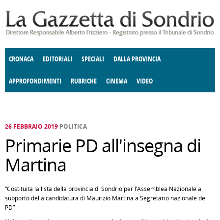
Salta al contenuto principale
CRONACA
EDITORIALI
SPECIALI
DALLA PROVINCIA
APPROFONDIMENTI
RUBRICHE
CINEMA
VIDEO
SOCIETÀ
ENOGASTRONOMIA
COSTUME
DONNE DI VALTELLINA
ECONOMIA
GIUSTIZIA
DEGNO DI NOTA
TERRITORIO
CULTURA
ANGOLO
E SPETTACOLI
DELLE IDEE
FATTI DELLO SPIRITO
POLITICA
CCCVA
26 FEBBRAIO 2019
POLITICA
Primarie PD all'insegna di
Martina
“Costituita la lista della provincia di Sondrio per l’Assemblea Nazionale a
supporto della candidatura di Maurizio Martina a Segretario nazionale del
PD”