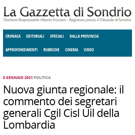
Salta al contenuto principale
CRONACA
EDITORIALI
SPECIALI
DALLA PROVINCIA
APPROFONDIMENTI
RUBRICHE
CINEMA
VIDEO
SOCIETÀ
ENOGASTRONOMIA
COSTUME
DONNE DI VALTELLINA
ECONOMIA
GIUSTIZIA
DEGNO DI NOTA
TERRITORIO
CULTURA
ANGOLO
E SPETTACOLI
DELLE IDEE
FATTI DELLO SPIRITO
POLITICA
CCCVA
8 GENNAIO 2021
POLITICA
Nuova giunta regionale: il
commento dei segretari
generali Cgil Cisl Uil della
Lombardia