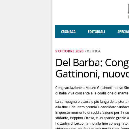
Salta al contenuto principale
CRONACA
EDITORIALI
SPECIA
SOCIETÀ
ENOGASTRONOMIA
COSTUME
DONNE DI VALT
ECONOMI
5 OTTOBRE 2020
POLITICA
Del Barba: Cong
Gattinoni, nuov
Congratulazione a Mauro Gattinoni, nuovo Sind
di Italia Viva consente alla coalizione di mante
La campagna elettorale più lunga della storia c
alla fine il risultato premia il candidato Sinda
In questo momento di soddisfazione per il risu
sfidante, Peppino Ciresa, e un grande grazie al 
I cittadini di Lecco hanno alla fine consegnato 
chiaramente una fase nuova per la città. Proprio 