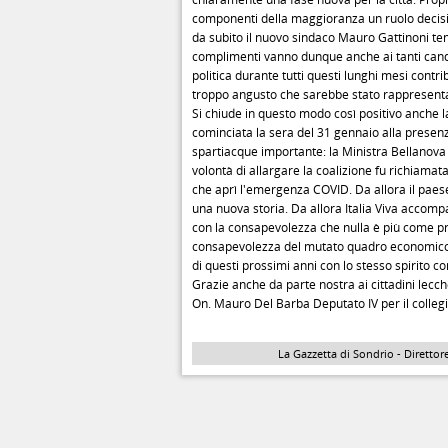
componenti della maggioranza un ruolo decisivo
da subito il nuovo sindaco Mauro Gattinoni te
complimenti vanno dunque anche ai tanti candi
politica durante tutti questi lunghi mesi contri
troppo angusto che sarebbe stato rappresenta
Si chiude in questo modo così positivo anche la 
cominciata la sera del 31 gennaio alla presen
spartiacque importante: la Ministra Bellanova ch
volontà di allargare la coalizione fu richiama
che aprì l'emergenza COVID. Da allora il paese
una nuova storia. Da allora Italia Viva accompa
con la consapevolezza che nulla è più come pr
consapevolezza del mutato quadro economico, so
di questi prossimi anni con lo stesso spirito c
Grazie anche da parte nostra ai cittadini lecch
On. Mauro Del Barba Deputato IV per il colle
La Gazzetta di Sondrio - Direttore