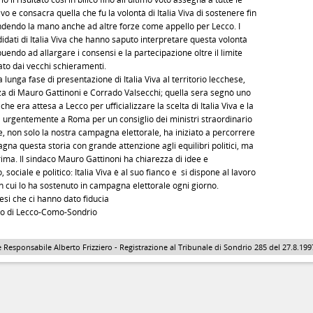
 e consacra quella che fu la volontà di Italia Viva di sostenere fin
ndendo la mano anche ad altre forze come appello per Lecco. I
dati di Italia Viva che hanno saputo interpretare questa volontà
buendo ad allargare i consensi e la partecipazione oltre il limite
to dai vecchi schieramenti.
lunga fase di presentazione di Italia Viva al territorio lecchese,
za di Mauro Gattinoni e Corrado Valsecchi; quella sera segnò uno
e era attesa a Lecco per ufficializzare la scelta di Italia Viva e la
ta urgentemente a Roma per un consiglio dei ministri straordinario
, non solo la nostra campagna elettorale, ha iniziato a percorrere
gna questa storia con grande attenzione agli equilibri politici, ma
ima. Il sindaco Mauro Gattinoni ha chiarezza di idee e
ciale e politico: Italia Viva è al suo fianco e si dispone al lavoro
on cui lo ha sostenuto in campagna elettorale ogni giorno.
esi che ci hanno dato fiducia
gio di Lecco-Como-Sondrio
 Responsabile Alberto Frizziero - Registrazione al Tribunale di Sondrio 285 del 27.8.1997 - 