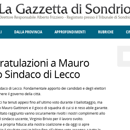
LI
DALLA PROVINCIA
APPROFONDIMENTI
RUBRICHE
C
ELLINA
A
GIUSTIZIA
DEGNO DI NOTA
TERRITORIO
ANGOLO DELLE IDEE
CULTURA E SPETTACOLI
FATTI DELLO SPI
POLIT
ratulazioni a Mauro
o Sindaco di Lecco
aco di Lecco. Fondamentale apporto dei candidati e degli elettori
nere il governo della città.
i ha tenuti appesi fino all'ultimo voto durante il ballottaggio, ma
co Mauro Gattinoni e il gioco di squadra di cui si è reso abile garante.
ltato raggiunto vanno sicuramente rivolti i nostri complimenti allo
sindaco uscente, Virginio Brivio per il lavoro svolto.
la propria fiducia alla nostra coalizione e da oggi si apre
il risultato così in bilico fino all'ultimo voto assegna a tutte le