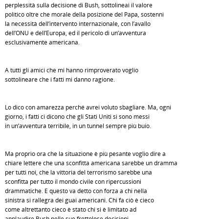
perplessità sulla decisione di Bush, sottolineai il valore
politico oltre che morale della posizione del Papa, sostenni
la necessità dell’intervento internazionale, con l’avallo
dell’ONU e dell’Europa, ed il pericolo di un’avventura
esclusivamente americana.
A tutti gli amici che mi hanno rimproverato voglio
sottolineare che i fatti mi danno ragione.
Lo dico con amarezza perché avrei voluto sbagliare. Ma, ogni
giorno, i fatti ci dicono che gli Stati Uniti si sono messi
in un’avventura terribile, in un tunnel sempre più buio.
Ma proprio ora che la situazione è più pesante voglio dire a
chiare lettere che una sconfitta americana sarebbe un dramma
per tutti noi, che la vittoria del terrorismo sarebbe una
sconfitta per tutto il mondo civile con ripercussioni
drammatiche. E questo va detto con forza a chi nella
sinistra si rallegra dei guai americani. Chi fa ciò è cieco
come altrettanto cieco è stato chi si è limitato ad
applaudire Bush nelle sue frettolose decisioni.