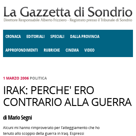
Salta al contenuto principale
CRONACA
EDITORIALI
SPECIALI
DALLA PROVINCIA
APPROFONDIMENTI
RUBRICHE
CINEMA
VIDEO
SOCIETÀ
ENOGASTRONOMIA
COSTUME
DONNE DI VALTELLINA
ECONOMIA
GIUSTIZIA
DEGNO DI NOTA
TERRITORIO
CULTURA
ANGOLO
E SPETTACOLI
DELLE IDEE
FATTI DELLO SPIRITO
POLITICA
CCCVA
1 MARZO 2006
POLITICA
IRAK: PERCHE' ERO
CONTRARIO ALLA GUERRA
di Mario Segni
Alcuni mi hanno rimproverato per l’atteggiamento che ho
tenuto allo scoppio della guerra in Iraq. Espressi