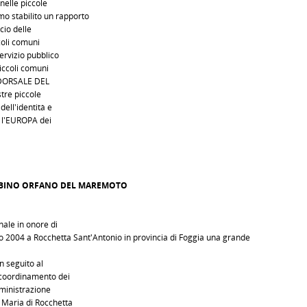
 nelle piccole
 stabilito un rapporto
cio delle
coli comuni
ervizio pubblico
piccoli comuni
A DORSALE DEL
stre piccole
dell'identità e
e l'EUROPA dei
BINO ORFANO DEL MAREMOTO
nale in onore di
o 2004 a Rocchetta Sant'Antonio in provincia di Foggia una grande
n seguito al
l coordinamento dei
mministrazione
 Maria di Rocchetta