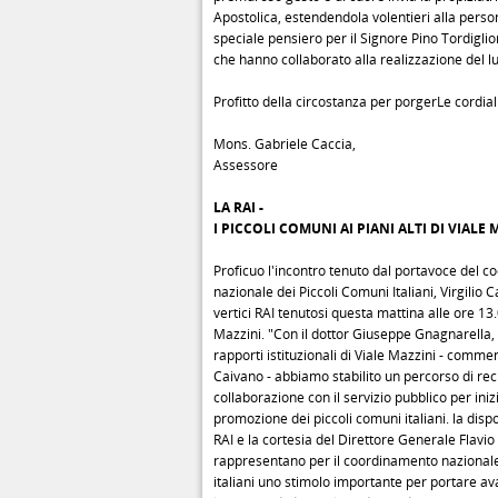
Apostolica, estendendola volentieri alla perso
speciale pensiero per il Signore Pino Tordigli
che hanno collaborato alla realizzazione del 
Profitto della circostanza per porgerLe cordiali
Mons. Gabriele Caccia,
Assessore
LA RAI -
I PICCOLI COMUNI AI PIANI ALTI DI VIALE 
Proficuo l'incontro tenuto dal portavoce del 
nazionale dei Piccoli Comuni Italiani, Virgilio C
vertici RAI tenutosi questa mattina alle ore 13.
Mazzini. "Con il dottor Giuseppe Gnagnarella, 
rapporti istituzionali di Viale Mazzini - commen
Caivano - abbiamo stabilito un percorso di re
collaborazione con il servizio pubblico per inizi
promozione dei piccoli comuni italiani. la dispo
RAI e la cortesia del Direttore Generale Flav
rappresentano per il coordinamento nazionale
italiani uno stimolo importante per portare a