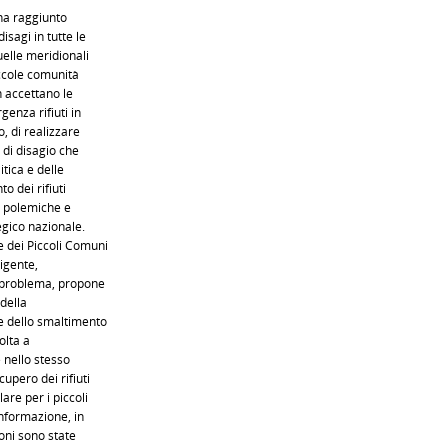
 ha raggiunto
sagi in tutte le
uelle meridionali
iccole comunità
n accettano le
enza rifiuti in
, di realizzare
 di disagio che
tica e delle
o dei rifiuti
i polemiche e
egico nazionale.
 dei Piccoli Comuni
ligente,
n problema, propone
 della
e dello smaltimento
olta a
 nello stesso
upero dei rifiuti
are per i piccoli
informazione, in
oni sono state