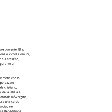
re corrente, Ella,
nale Piccoli Comuni,
m sul presepe,
igurante un
ntimenti che lo
pprezzato il
le cristiano,
 della letizia e
.natoŠdallaŠVergine
ura un ricordo
sociati nel
rice Benedizione