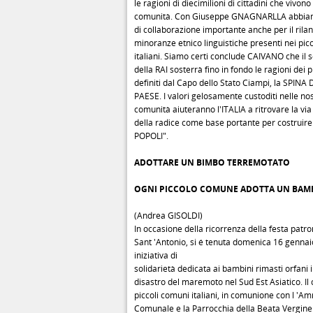
le ragioni di diecimilioni di cittadini che vivono
comunità. Con Giuseppe GNAGNARLLA abbiamo
di collaborazione importante anche per il rilan
minoranze etnico linguistiche presenti nei pic
italiani. Siamo certi conclude CAIVANO che il s
della RAI sosterrà fino in fondo le ragioni dei 
definiti dal Capo dello Stato Ciampi, la SPIN
PAESE. I valori gelosamente custoditi nelle no
comunità aiuteranno l'ITALIA a ritrovare la via 
della radice come base portante per costruir
POPOLI".
ADOTTARE UN BIMBO TERREMOTATO
OGNI PICCOLO COMUNE ADOTTA UN BAM
(Andrea GISOLDI)
In occasione della ricorrenza della festa patro
Sant 'Antonio, si é tenuta domenica 16 gennai
iniziativa di
solidarietà dedicata ai bambini rimasti orfani i
disastro del maremoto nel Sud Est Asiatico. I
piccoli comuni italiani, in comunione con l 'A
Comunale e la Parrocchia della Beata Vergine