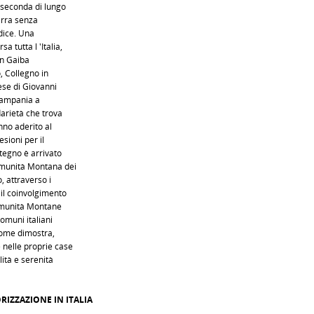
 seconda di lungo
erra senza
adice. Una
a tutta l 'Italia,
on Gaiba
, Collegno in
ese di Giovanni
 Campania a
darietà che trova
nno aderito al
sioni per il
tegno è arrivato
Comunità Montana dei
, attraverso i
il coinvolgimento
Comunità Montane
comuni italiani
 come dimostra,
 nelle proprie case
lità e serenità
IZZAZIONE IN ITALIA