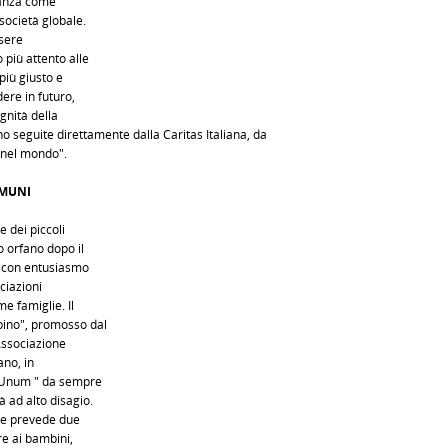
tanza come
 società globale.
ssere
più attento alle
più giusto e
ere in futuro,
gnità della
 seguite direttamente dalla Caritas Italiana, da
a nel mondo".
OMUNI
 dei piccoli
o orfano dopo il
o con entusiasmo
ciazioni
me famiglie. Il
bino", promosso dal
Associazione
ano, in
or Unum " da sempre
à ad alto disagio.
a e prevede due
re ai bambini,