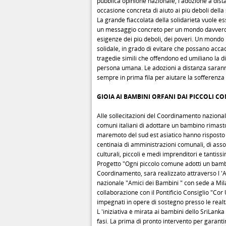
pubblica opinione nazionale, l'adozione a dis
occasione concreta di aiuto ai più deboli della
La grande fiaccolata della solidarietà vuole e
un messaggio concreto per un mondo davvero 
esigenze dei più deboli, dei poveri. Un mondo 
solidale, in grado di evitare che possano accad
tragedie simili che offendono ed umiliano la di
persona umana. Le adozioni a distanza saranno
sempre in prima fila per aiutare la sofferenz
GIOIA AI BAMBINI ORFANI DAI PICCOLI C
Alle sollecitazioni del Coordinamento nazionale
comuni italiani di adottare un bambino rimast
maremoto del sud est asiatico hanno rispost
centinaia di amministrazioni comunali, di asso
culturali, piccoli e medi imprenditori e tantissi
Progetto "Ogni piccolo comune adotti un bam
Coordinamento, sarà realizzato attraverso l '
nazionale "Amici dei Bambini " con sede a Mil
collaborazione con il Pontificio Consiglio "C
impegnati in opere di sostegno presso le realt
L 'iniziativa è mirata ai bambini dello SriLank
fasi. La prima di pronto intervento per garanti