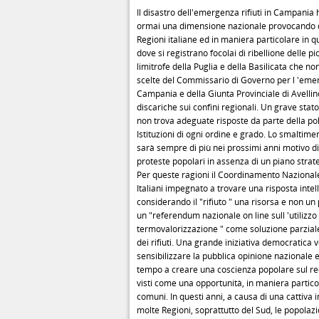
Il disastro dell'emergenza rifiuti in Campania
ormai una dimensione nazionale provocando di
Regioni italiane ed in maniera particolare in q
dove si registrano focolai di ribellione delle p
limitrofe della Puglia e della Basilicata che no
scelte del Commissario di Governo per l 'emerg
Campania e della Giunta Provinciale di Avellino
discariche sui confini regionali. Un grave stato
non trova adeguate risposte da parte della poli
Istituzioni di ogni ordine e grado. Lo smaltiment
sarà sempre di più nei prossimi anni motivo d
proteste popolari in assenza di un piano strat
Per queste ragioni il Coordinamento Nazionale
Italiani impegnato a trovare una risposta intel
considerando il "rifiuto " una risorsa e non u
un "referendum nazionale on line sull 'utilizzo
termovalorizzazione " come soluzione parzial
dei rifiuti. Una grande iniziativa democratica v
sensibilizzare la pubblica opinione nazionale e
tempo a creare una coscienza popolare sul rec
visti come una opportunità, in maniera particol
comuni. In questi anni, a causa di una cattiva 
molte Regioni, soprattutto del Sud, le popolazi