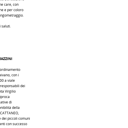
ne care, con
one e per coloro
lungometraggio.
 saluti.
MAZZINI
coordinamento
aivano, con i
00 a viale
responsabili dei
ta Virgilio
ciproca
ative di
nibilità della
io CATTANEO,
 dei piccoli comuni
vanti con successo