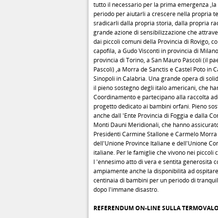
tutto il necessario per la prima emergenza ,la
periodo per aiutarli a crescere nella propria t
sradicarli dalla propria storia, dalla propria r
grande azione di sensibilizzazione che attravers
dai piccoli comuni della Provincia di Rovigo, c
capofila, a Gudo Visconti in provincia di Milano
provincia di Torino, a San Mauro Pascoli (il pa
Pascoli) ,a Morra de Sanctis e Castel Poto in
Sinopoli in Calabria. Una grande opera di soli
il pieno sostegno degli italo americani, che ha
Coordinamento e partecipano alla raccolta ade
progetto dedicato ai bambini orfani. Pieno sos
anche dall 'Ente Provincia di Foggia e dalla 
Monti Dauni Meridionali, che hanno assicurato
Presidenti Carmine Stallone e Carmelo Morra 
dell'Unione Province Italiane e dell'Unione 
italiane. Per le famiglie che vivono nei piccoli 
l 'ennesimo atto di vera e sentita generosità
ampiamente anche la disponibilità ad ospitare
centinaia di bambini per un periodo di tranquil
dopo l'immane disastro.
REFERENDUM ON-LINE SULLA TERMOVALOR