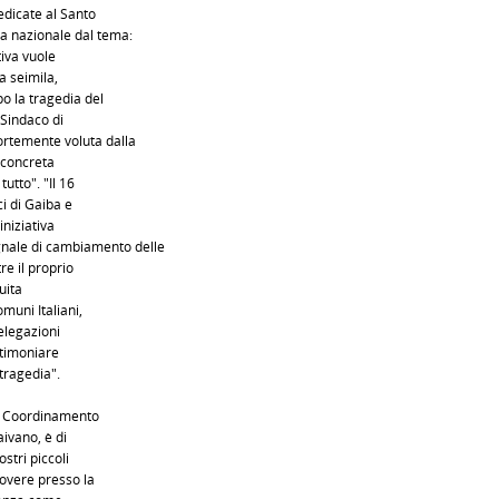
edicate al Santo
ta nazionale dal tema:
tiva vuole
ca seimila,
o la tragedia del
 Sindaco di
rtemente voluta dalla
 concreta
utto". "Il 16
i di Gaiba e
niziativa
gnale di cambiamento delle
e il proprio
uita
muni Italiani,
elegazioni
stimoniare
tragedia".
el Coordinamento
aivano, è di
ostri piccoli
vere presso la