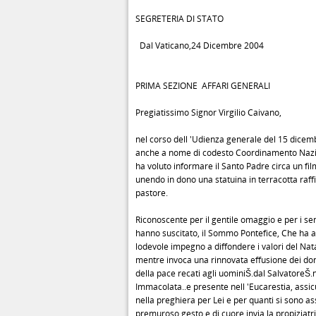
SEGRETERIA DI STATO
Dal Vaticano,24 Dicembre 2004
PRIMA SEZIONE ­ AFFARI GENERALI
Pregiatissimo Signor Virgilio Caivano,
nel corso dell 'Udienza generale del 15 dicemb
anche a nome di codesto Coordinamento Nazio
ha voluto informare il Santo Padre circa un fil
unendo in dono una statuina in terracotta raff
pastore.
Riconoscente per il gentile omaggio e per i se
hanno suscitato, il Sommo Pontefice, Che ha a
lodevole impegno a diffondere i valori del Nata
mentre invoca una rinnovata effusione dei doni
della pace recati agli uominiŠ.dal SalvatoreŠ
Immacolata..e presente nell 'Eucarestia, assic
nella preghiera per Lei e per quanti si sono as
premuroso gesto e di cuore invia la propiziat