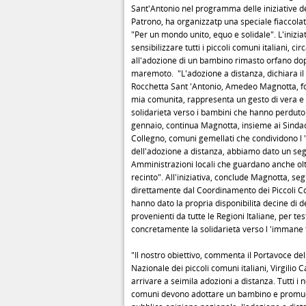
Sant'Antonio nel programma delle iniziative d
Patrono, ha organizzatp una speciale fiaccola
"Per un mondo unito, equo e solidale". L'inizia
sensibilizzare tutti i piccoli comuni italiani, cir
all'adozione di un bambino rimasto orfano dop
maremoto. "L'adozione a distanza, dichiara il
Rocchetta Sant 'Antonio, Amedeo Magnotta, fo
mia comunità, rappresenta un gesto di vera e
solidarietà verso i bambini che hanno perduto t
gennaio, continua Magnotta, insieme ai Sindac
Collegno, comuni gemellati che condividono l 'i
dell'adozione a distanza, abbiamo dato un se
Amministrazioni locali che guardano anche oltr
recinto". All'iniziativa, conclude Magnotta, seg
direttamente dal Coordinamento dei Piccoli Co
hanno dato la propria disponibilità decine di d
provenienti da tutte le Regioni Italiane, per te
concretamente la solidarietà verso l 'immane 
"Il nostro obiettivo, commenta il Portavoce d
Nazionale dei piccoli comuni italiani, Virgilio C
arrivare a seimila adozioni a distanza. Tutti i n
comuni devono adottare un bambino e promuo