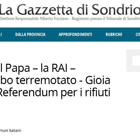
LI
DALLA PROVINCIA
APPROFONDIMENTI
RUBRICHE
C
ELLINA
A
GIUSTIZIA
DEGNO DI NOTA
TERRITORIO
ANGOLO DELLE IDEE
CULTURA E SPETTACOLI
FATTI DELLO SPI
POLIT
l Papa – la RAI –
bo terremotato - Gioia
 Referendum per i rifiuti
uni Italiani: