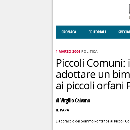
Salta al contenuto principale
CRONACA
EDITORIALI
SPECIA
SOCIETÀ
ENOGASTRONOMIA
COSTUME
DONNE DI VALT
ECONOMI
1 MARZO 2006
POLITICA
Piccoli Comuni: i
adottare un bim
ai piccoli orfani
di Virgilio Caivano
IL PAPA
L'abbraccio del Sommo Pontefice ai Piccoli Com