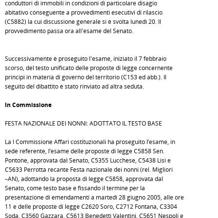
conduttori di immobili in condizioni di particolare disagio
abitativo conseguente a provvedimenti esecutivi di rilascio
(C5882) la cui discussione generale si è svolta lunedì 20. Il
provvedimento passa ora all'esame del Senato.
Successivamente è proseguito l'esame, iniziato il 7 febbraio
scorso, del testo unificato delle proposte di legge concernente
principi in materia di governo del territorio (C153 ed abb.). Il
seguito del dibattito è stato rinviato ad altra seduta.
In Commissione
FESTA NAZIONALE DEI NONNI: ADOTTATO IL TESTO BASE
La I Commissione Affari costituzionali ha proseguito l’esame, in
sede referente, l’esame delle proposte di legge C5858 Sen.
Pontone, approvata dal Senato, C5355 Lucchese, C5438 Lisi e
C5633 Perrotta recante Festa nazionale dei nonni (rel. Migliori
–AN), adottando la proposta di legge C5858, approvata dal
Senato, come testo base e fissando il termine per la
presentazione di emendamenti a martedì 28 giugno 2005, alle ore
11 e delle proposte di legge C2620 Soro, C2712 Fontana, C3304
Soda, C3560 Gazzara, C5613 Benedetti Valentini, C5651 Nespoli e