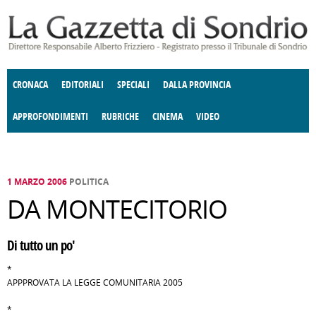
Salta al contenuto principale
CRONACA
EDITORIALI
SPECIALI
DALLA PROVINCIA
APPROFONDIMENTI
RUBRICHE
CINEMA
VIDEO
SOCIETÀ
ENOGASTRONOMIA
COSTUME
DONNE DI VALTELLINA
ECONOMIA
GIUSTIZIA
DEGNO DI NOTA
TERRITORIO
CULTURA
ANGOLO
E SPETTACOLI
DELLE IDEE
FATTI DELLO SPIRITO
POLITICA
CCCVA
1 MARZO 2006
POLITICA
DA MONTECITORIO
Di tutto un po'
*
APPPROVATA LA LEGGE COMUNITARIA 2005
*