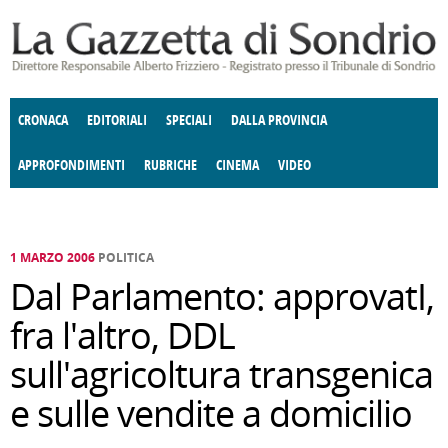
Salta al contenuto principale
CRONACA
EDITORIALI
SPECIALI
DALLA PROVINCIA
APPROFONDIMENTI
RUBRICHE
CINEMA
VIDEO
SOCIETÀ
ENOGASTRONOMIA
COSTUME
DONNE DI VALTELLINA
ECONOMIA
GIUSTIZIA
DEGNO DI NOTA
TERRITORIO
CULTURA
ANGOLO
E SPETTACOLI
DELLE IDEE
FATTI DELLO SPIRITO
POLITICA
CCCVA
1 MARZO 2006
POLITICA
Dal Parlamento: approvatI,
fra l'altro, DDL
sull'agricoltura transgenica
e sulle vendite a domicilio