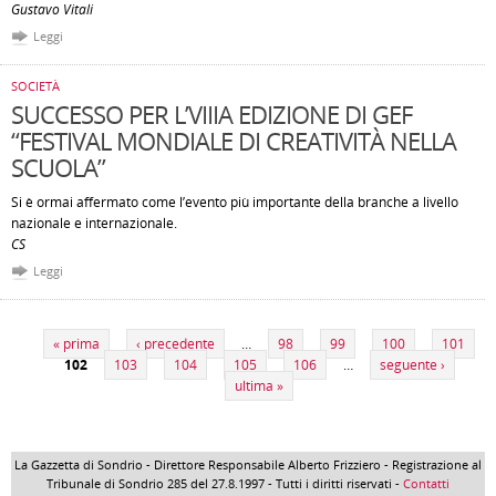
Gustavo Vitali
Leggi
SOCIETÀ
SUCCESSO PER L’VIIIA EDIZIONE DI GEF
“FESTIVAL MONDIALE DI CREATIVITÀ NELLA
SCUOLA”
Si è ormai affermato come l’evento più importante della branche a livello
nazionale e internazionale.
CS
Leggi
Pagine
« prima
‹ precedente
…
98
99
100
101
102
103
104
105
106
…
seguente ›
ultima »
La Gazzetta di Sondrio - Direttore Responsabile Alberto Frizziero - Registrazione al
Tribunale di Sondrio 285 del 27.8.1997 - Tutti i diritti riservati -
Contatti