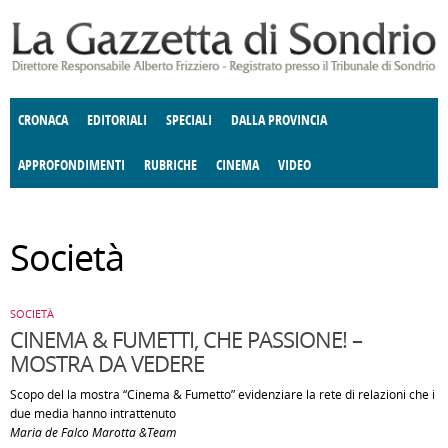
Salta al contenuto principale
CRONACA
EDITORIALI
SPECIALI
DALLA PROVINCIA
APPROFONDIMENTI
RUBRICHE
CINEMA
VIDEO
ENOGASTRONOMIA
SOCIETÀ
COSTUME
DONNE DI VALTELLINA
ECONOMIA
GIUSTIZIA
DEGNO DI NOTA
TERRITORIO
ANGOLO
Società
DELLE IDEE
CULTURA E SPETTACOLI
FATTI DELLO SPIRITO
POLITICA
CCCVA
SOCIETÀ
CINEMA & FUMETTI, CHE PASSIONE! –
MOSTRA DA VEDERE
Scopo del la mostra “Cinema & Fumetto” evidenziare la rete di relazioni che i
due media hanno intrattenuto
Maria de Falco Marotta &Team