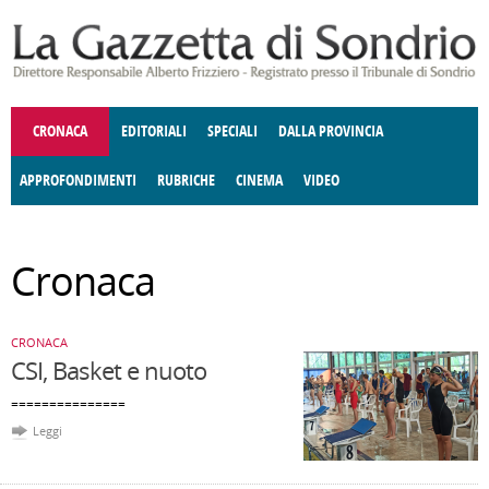
Salta al contenuto principale
CRONACA
EDITORIALI
SPECIALI
DALLA PROVINCIA
APPROFONDIMENTI
RUBRICHE
CINEMA
VIDEO
SOCIETÀ
ENOGASTRONOMIA
COSTUME
DONNE DI VALTELLINA
ECONOMIA
GIUSTIZIA
DEGNO DI NOTA
TERRITORIO
CULTURA
ANGOLO
Cronaca
E SPETTACOLI
DELLE IDEE
FATTI DELLO SPIRITO
POLITICA
CCCVA
CRONACA
CSI, Basket e nuoto
===============
Leggi