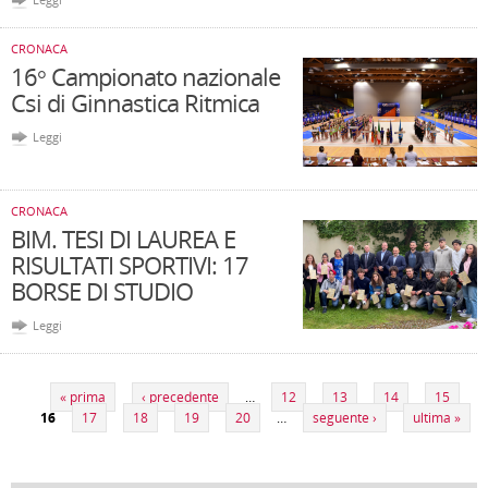
CRONACA
16° Campionato nazionale
Csi di Ginnastica Ritmica
Leggi
CRONACA
BIM. TESI DI LAUREA E
RISULTATI SPORTIVI: 17
BORSE DI STUDIO
Leggi
Pagine
« prima
‹ precedente
…
12
13
14
15
16
17
18
19
20
…
seguente ›
ultima »