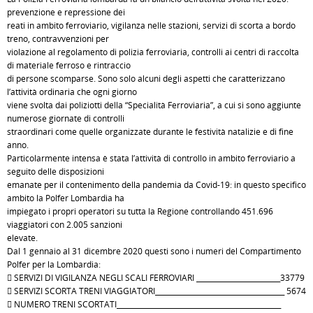
prevenzione e repressione dei
reati in ambito ferroviario, vigilanza nelle stazioni, servizi di scorta a bordo
treno, contravvenzioni per
violazione al regolamento di polizia ferroviaria, controlli ai centri di raccolta
di materiale ferroso e rintraccio
di persone scomparse. Sono solo alcuni degli aspetti che caratterizzano
l’attività ordinaria che ogni giorno
viene svolta dai poliziotti della “Specialità Ferroviaria”, a cui si sono aggiunte
numerose giornate di controlli
straordinari come quelle organizzate durante le festività natalizie e di fine
anno.
Particolarmente intensa è stata l’attività di controllo in ambito ferroviario a
seguito delle disposizioni
emanate per il contenimento della pandemia da Covid-19: in questo specifico
ambito la Polfer Lombardia ha
impiegato i propri operatori su tutta la Regione controllando 451.696
viaggiatori con 2.005 sanzioni
elevate.
Dal 1 gennaio al 31 dicembre 2020 questi sono i numeri del Compartimento
Polfer per la Lombardia:
 SERVIZI DI VIGILANZA NEGLI SCALI FERROVIARI ________________________33779
 SERVIZI SCORTA TRENI VIAGGIATORI_____________________________________ 5674
 NUMERO TRENI SCORTATI_______________________________________________