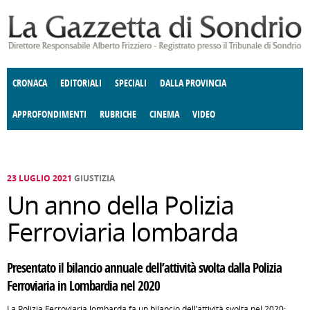
Salta al contenuto principale
CRONACA
EDITORIALI
SPECIALI
DALLA PROVINCIA
APPROFONDIMENTI
RUBRICHE
CINEMA
VIDEO
SOCIETÀ
ENOGASTRONOMIA
COSTUME
DONNE DI VALTELLINA
ECONOMIA
GIUSTIZIA
DEGNO DI NOTA
TERRITORIO
CULTURA
ANGOLO
E SPETTACOLI
DELLE IDEE
FATTI DELLO SPIRITO
POLITICA
CCCVA
23 LUGLIO 2021
GIUSTIZIA
Un anno della Polizia
Ferroviaria lombarda
Presentato il bilancio annuale dell’attività svolta dalla Polizia
Ferroviaria in Lombardia nel 2020
La Polizia Ferroviaria lombarda fa un bilancio dell’attività svolta nel 2020: