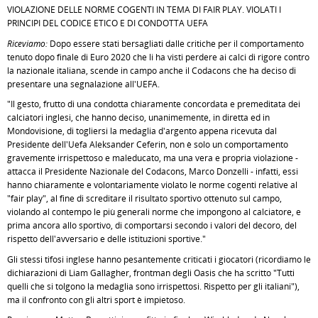
VIOLAZIONE DELLE NORME COGENTI IN TEMA DI FAIR PLAY. VIOLATI I
PRINCIPI DEL CODICE ETICO E DI CONDOTTA UEFA
Riceviamo:
Dopo essere stati bersagliati dalle critiche per il comportamento
tenuto dopo finale di Euro 2020 che li ha visti perdere ai calci di rigore contro
la nazionale italiana, scende in campo anche il Codacons che ha deciso di
presentare una segnalazione all'UEFA.
"Il gesto, frutto di una condotta chiaramente concordata e premeditata dei
calciatori inglesi, che hanno deciso, unanimemente, in diretta ed in
Mondovisione, di togliersi la medaglia d'argento appena ricevuta dal
Presidente dell'Uefa Aleksander Ceferin, non è solo un comportamento
gravemente irrispettoso e maleducato, ma una vera e propria violazione -
attacca il Presidente Nazionale del Codacons, Marco Donzelli - infatti, essi
hanno chiaramente e volontariamente violato le norme cogenti relative al
"fair play", al fine di screditare il risultato sportivo ottenuto sul campo,
violando al contempo le più generali norme che impongono al calciatore, e
prima ancora allo sportivo, di comportarsi secondo i valori del decoro, del
rispetto dell'avversario e delle istituzioni sportive."
Gli stessi tifosi inglese hanno pesantemente criticati i giocatori (ricordiamo le
dichiarazioni di Liam Gallagher, frontman degli Oasis che ha scritto "Tutti
quelli che si tolgono la medaglia sono irrispettosi. Rispetto per gli italiani"),
ma il confronto con gli altri sport è impietoso.