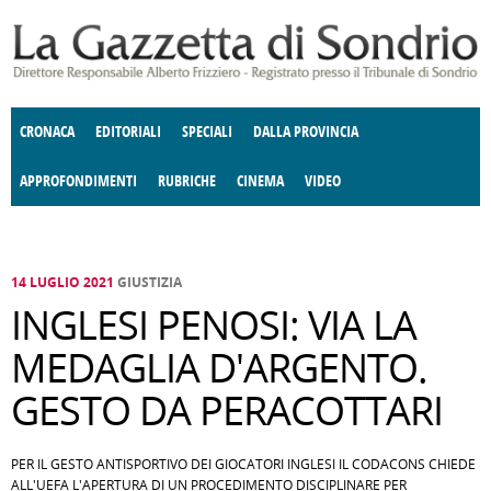
Salta al contenuto principale
CRONACA
EDITORIALI
SPECIALI
DALLA PROVINCIA
APPROFONDIMENTI
RUBRICHE
CINEMA
VIDEO
SOCIETÀ
ENOGASTRONOMIA
COSTUME
DONNE DI VALTELLINA
ECONOMIA
GIUSTIZIA
DEGNO DI NOTA
TERRITORIO
CULTURA
ANGOLO
E SPETTACOLI
DELLE IDEE
FATTI DELLO SPIRITO
POLITICA
CCCVA
14 LUGLIO 2021
GIUSTIZIA
INGLESI PENOSI: VIA LA
MEDAGLIA D'ARGENTO.
GESTO DA PERACOTTARI
PER IL GESTO ANTISPORTIVO DEI GIOCATORI INGLESI IL CODACONS CHIEDE
ALL'UEFA L'APERTURA DI UN PROCEDIMENTO DISCIPLINARE PER