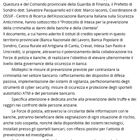
Questura e del Comando provinciale della Guardia di Finanza, il Prefetto di
Sondrio dott. Salvatore Pasquariello ed il dott. Marco Iaconis, Coordinatore di
OSSIF - Centro di Ricerca dell’Associazione Bancaria Italiana sulla Sicurezza
Anticrimine, hanno sottoscritto il “Protocollo di Intesa per la prevenzione
della criminalità ai danni delle banche e della clientela”.
Il documento, a cui hanno aderito 6 istituti di credito operanti in questo
territorio provinciale (Banca Nazionale del Lavoro, Banca Popolare di
Sondrio, Cassa Rurale ed Artigiana di Cantù, Creval, Intesa San Paolo e
Unicredit), si propone, attraverso il potenziamento della collaborazione tra
Forze di polizia e banche, di realizzare l'obiettivo di elevare ulteriormente il
livello della governance della sicurezza in banca.
Molteplici le misure di prevenzione previste per contrastare la
criminalità nel settore bancario: rafforzamento dei dispositivi di difesa
passiva, implementazione dei sistemi di vigilanza, perfezionamento degli
strumenti di cyber security, misure di sicurezza e protezione degli sportelli
automatici ATM e del personale bancario.
Specifica attenzione è dedicata anche alla prevenzione delle truffe e dei
raggiri nei confronti delle persone anziane.
Le Forze di polizia, attraverso la circolarità delle informazioni con le
banche, potranno beneficiare delle segnalazioni di ogni situazione di rischio,
anche solo sospetta, nonché della disponibilità dei sistemi tecnologici,
installati presso gli sportelli bancari, con riflessi positivi per l'attività di
prevenzione ed investigativa.