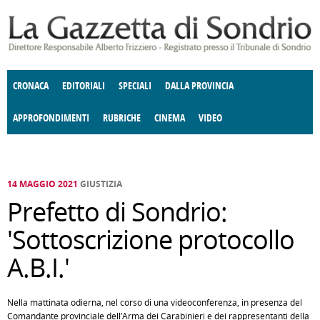
Salta al contenuto principale
CRONACA
EDITORIALI
SPECIALI
DALLA PROVINCIA
APPROFONDIMENTI
RUBRICHE
CINEMA
VIDEO
SOCIETÀ
ENOGASTRONOMIA
COSTUME
DONNE DI VALTELLINA
ECONOMIA
GIUSTIZIA
DEGNO DI NOTA
TERRITORIO
CULTURA
ANGOLO
E SPETTACOLI
DELLE IDEE
FATTI DELLO SPIRITO
POLITICA
CCCVA
14 MAGGIO 2021
GIUSTIZIA
Prefetto di Sondrio:
'Sottoscrizione protocollo
A.B.I.'
Nella mattinata odierna, nel corso di una videoconferenza, in presenza del
Comandante provinciale dell’Arma dei Carabinieri e dei rappresentanti della