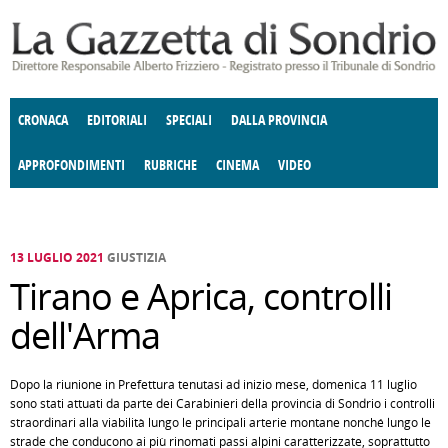
Salta al contenuto principale
CRONACA
EDITORIALI
SPECIALI
DALLA PROVINCIA
APPROFONDIMENTI
RUBRICHE
CINEMA
VIDEO
SOCIETÀ
ENOGASTRONOMIA
COSTUME
DONNE DI VALTELLINA
ECONOMIA
GIUSTIZIA
DEGNO DI NOTA
TERRITORIO
CULTURA
ANGOLO
E SPETTACOLI
DELLE IDEE
FATTI DELLO SPIRITO
POLITICA
CCCVA
13 LUGLIO 2021
GIUSTIZIA
Tirano e Aprica, controlli
dell'Arma
Dopo la riunione in Prefettura tenutasi ad inizio mese, domenica 11 luglio
sono stati attuati da parte dei Carabinieri della provincia di Sondrio i controlli
straordinari alla viabilità lungo le principali arterie montane nonché lungo le
strade che conducono ai più rinomati passi alpini caratterizzate, soprattutto