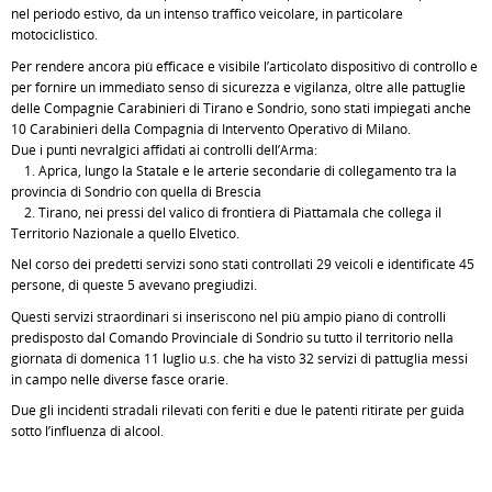
nel periodo estivo, da un intenso traffico veicolare, in particolare
motociclistico.
Per rendere ancora più efficace e visibile l’articolato dispositivo di controllo e
per fornire un immediato senso di sicurezza e vigilanza, oltre alle pattuglie
delle Compagnie Carabinieri di Tirano e Sondrio, sono stati impiegati anche
10 Carabinieri della Compagnia di Intervento Operativo di Milano.
Due i punti nevralgici affidati ai controlli dell’Arma:
1. Aprica, lungo la Statale e le arterie secondarie di collegamento tra la
provincia di Sondrio con quella di Brescia
2. Tirano, nei pressi del valico di frontiera di Piattamala che collega il
Territorio Nazionale a quello Elvetico.
Nel corso dei predetti servizi sono stati controllati 29 veicoli e identificate 45
persone, di queste 5 avevano pregiudizi.
Questi servizi straordinari si inseriscono nel più ampio piano di controlli
predisposto dal Comando Provinciale di Sondrio su tutto il territorio nella
giornata di domenica 11 luglio u.s. che ha visto 32 servizi di pattuglia messi
in campo nelle diverse fasce orarie.
Due gli incidenti stradali rilevati con feriti e due le patenti ritirate per guida
sotto l’influenza di alcool.