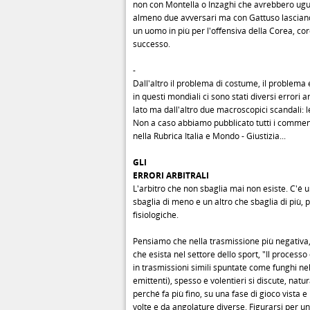
non con Montella o Inzaghi che avrebbero u
almeno due avversari ma con Gattuso lasciando
un uomo in più per l'offensiva della Corea, co
successo.
-
Dall'altro il problema di costume, il problema e
in questi mondiali ci sono stati diversi errori a
lato ma dall'altro due macroscopici scandali: 
Non a caso abbiamo pubblicato tutti i comment
nella Rubrica Italia e Mondo - Giustizia...
GLI
ERRORI ARBITRALI
L'arbitro che non sbaglia mai non esiste. C'é u
sbaglia di meno e un altro che sbaglia di più, 
fisiologiche.
Pensiamo che nella trasmissione più negativa,
che esista nel settore dello sport, "Il processo 
in trasmissioni simili spuntate come funghi ne
emittenti), spesso e volentieri si discute, nat
perché fa più fino, su una fase di gioco vista e 
volte e da angolature diverse. Figurarsi per u