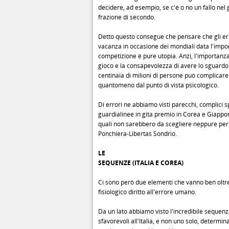
decidere, ad esempio, se c'é o no un fallo nel 
frazione di secondo.
Detto questo consegue che pensare che gli er
vacanza in occasione dei mondiali data l'impo
competizione é pure utopia. Anzi, l'importanza
gioco e la consapevolezza di avere lo sguardo
centinaia di milioni di persone può complicare
quantomeno dal punto di vista psicologico.
Di errori ne abbiamo visti parecchi, complici 
guardialinee in gita premio in Corea e Giappon
quali non sarebbero da scegliere neppure per l
Ponchiera-Libertas Sondrio.
LE
SEQUENZE (ITALIA E COREA)
Ci sono però due elementi che vanno ben oltre
fisiologico diritto all'errore umano.
Da un lato abbiamo visto l'incredibile sequenza
sfavorevoli all'Italia, e non uno solo, determin