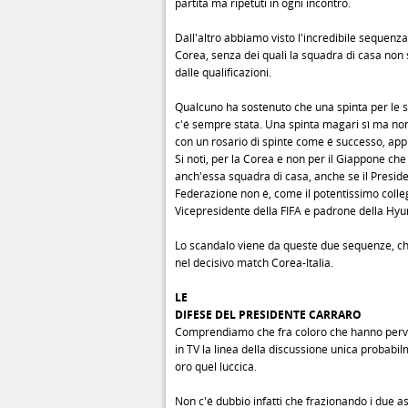
partita ma ripetuti in ogni incontro.
Dall'altro abbiamo visto l'incredibile sequenza 
Corea, senza dei quali la squadra di casa non
dalle qualificazioni.
Qualcuno ha sostenuto che una spinta per le s
c'é sempre stata. Una spinta magari sì ma no
con un rosario di spinte come é successo, app
Si noti, per la Corea e non per il Giappone che
anch'essa squadra di casa, anche se il Preside
Federazione non é, come il potentissimo coll
Vicepresidente della FIFA e padrone della Hyu
Lo scandalo viene da queste due sequenze, ch
nel decisivo match Corea-Italia.
LE
DIFESE DEL PRESIDENTE CARRARO
Comprendiamo che fra coloro che hanno per
in TV la linea della discussione unica probabi
oro quel luccica.
Non c'é dubbio infatti che frazionando i due a