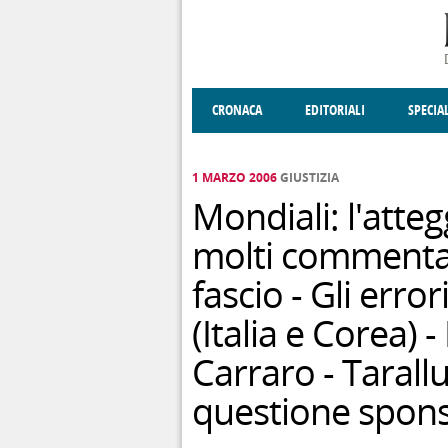
Salta al contenuto principale
CRONACA
EDITORIALI
SPECIA
SOCIETÀ
ENOGASTRONOMIA
COSTUME
DONNE DI VALT
ECONOMI
1 MARZO 2006
GIUSTIZIA
Mondiali: l'atte
molti commentat
fascio - Gli erro
(Italia e Corea) 
Carraro - Tarallu
questione spon