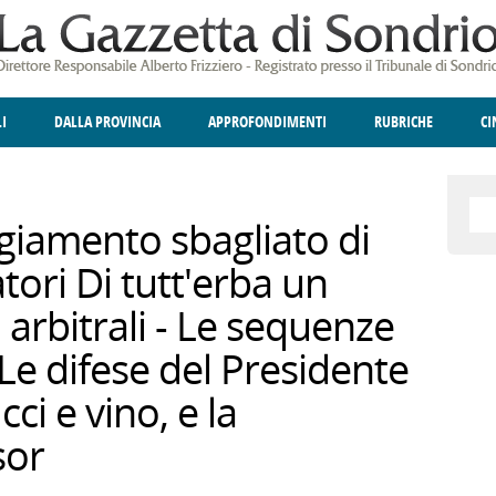
LI
DALLA PROVINCIA
APPROFONDIMENTI
RUBRICHE
C
ELLINA
A
GIUSTIZIA
DEGNO DI NOTA
TERRITORIO
ANGOLO DELLE IDEE
CULTURA E SPETTACOLI
FATTI DELLO SPI
POLIT
ggiamento sbagliato di
ori Di tutt'erba un
ri arbitrali - Le sequenze
- Le difese del Presidente
cci e vino, e la
sor