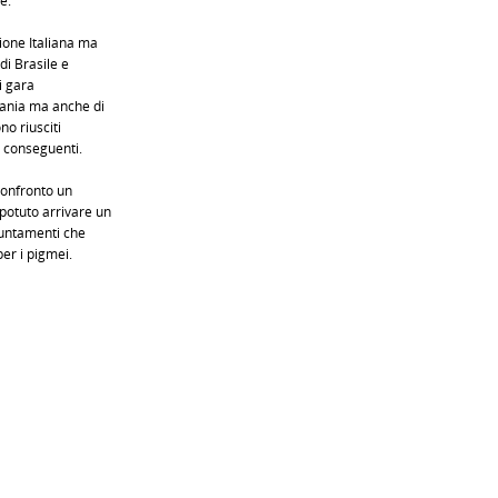
e.
ione Italiana ma
di Brasile e
i gara
mania ma anche di
no riusciti
i conseguenti.
 confronto un
potuto arrivare un
untamenti che
per i pigmei.