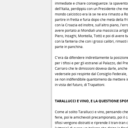
immediate e chiare conseguenze: la spavent
dell'Italia, perdippiù con un Presidente che men
mondo calcistico era là se ne era rimasto a R
partire in fretta e furia dopo che metà della fri
con la Croazia ed inoltre, sull'altro piano, l'err
avere portato ai Mondiali una massiccia artiglie
Piero, Inzaghi, Montella, Totti) e poi di avere b
con la fanteria che con i grossi calibri, rimasti i
parte in panchina.
C'era da difendere indirettamente la posizione
per i tifosi e per gli estranei al Palazzo, del P
Carraro che le dimissioni doveva darle, anch
vedersele poi respinte dal Consiglio Federale, 
se non indifendibile quantomeno da mettere i
in vista del futuro, di Trapattoni.
TARALLUCCI E VINO, E LA QUESTIONE SP
Come al solito Tarallucci e vino, pensando che
ferie, poi le amichevoli precampionato, poi il 
tifosi vengono distratti e riprende il tran-tran 