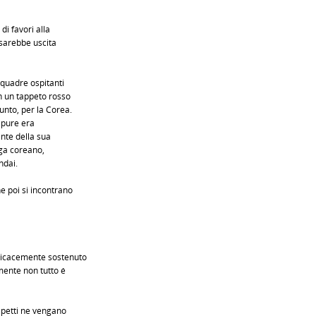
di favori alla
 sarebbe uscita
quadre ospitanti
n un tappeto rosso
unto, per la Corea.
 pure era
nte della sua
ega coreano,
ndai.
e poi si incontrano
vicacemente sostenuto
lmente non tutto é
spetti ne vengano