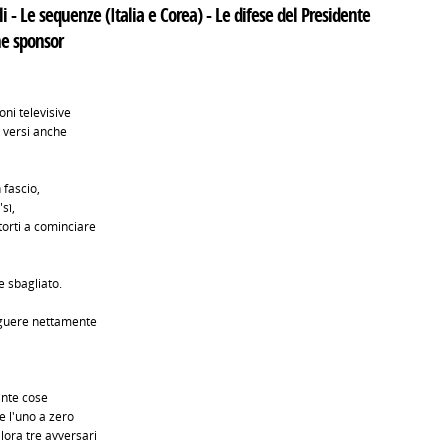
ali - Le sequenze (Italia e Corea) - Le difese del Presidente
one sponsor
oni televisive
i versi anche
 fascio,
sì,
torti a cominciare
 sbagliato.
inguere nettamente
ante cose
e l'uno a zero
lora tre avversari