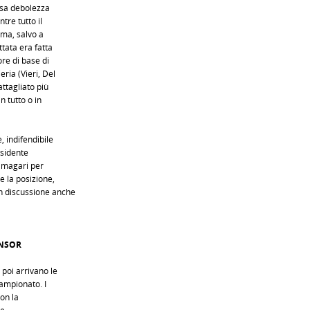
osa debolezza
tre tutto il
oma, salvo a
ttata era fatta
ore di base di
ria (Vieri, Del
attagliato più
n tutto o in
, indifendibile
residente
e magari per
e la posizione,
n discussione anche
ONSOR
 poi arrivano le
campionato. I
con la