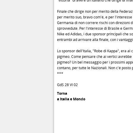
"vittoria" di avere un italiano che dirige la final
Finale che dirige non per merito della Federaz
per merito suo, bravo com'é, e per l'interesse 
Germania di non correre rischi con direzioni d
sprovvedute. Per l'interesse di Brasile e Ger
Nike ed Adidas, i due sponsor principali che so
entrambi ad arrivare alla finale, con i vantagg
Lo sponsor dell'Italia, "Robe di Kappa", era al
pigmeo. Come pensare che ai vertici avrebbe 
pigmeo? Un bel messaggio per i prossimi app
contano, per tutte le Nazionali. Non c'é posto 
***
GdS 28 VI 02
Torna
a Italia e Mondo