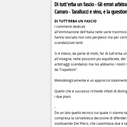
Di tutt'erba un fascio - Gli errori arbitr
Carraro - Tarallucci e vino, e la questi
DI TUTT'ERBA UN FASCIO
I commenti dedicati
all'eliminazione dell'Italia nelle varie trasmissi
hanno lasciato non solo perplessi ma per cert
scandalizzati tanti.
Si é inteso, da parte di molti, far di tutt'erba un
all'insegna, nelle posizioni più equilibrate, del "
arbitraggi scandalosi ma noi abbiamo i nostri 
da Trapattoni".
Metodologicamente é un approccio totalmente
Quello che é successo richiede infatti di dist
i due piani.
-
Da un lato quello tecnico sul quale ci stanno t
compresa la cervellotica decisione di difender
sostituendo Del Piero, che calamitava due e ta