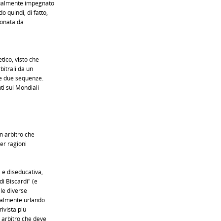
gualmente impegnato
 quindi, di fatto,
ronata da
tico, visto che
rbitrali da un
le due sequenze.
i sui Mondiali
n arbitro che
per ragioni
 e diseducativa,
di Biscardi" (e
lle diverse
uralmente urlando
rivista più
n arbitro che deve