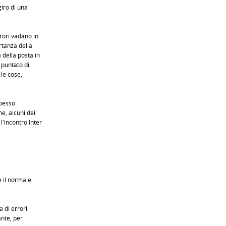
giro di una
rori vadano in
rtanza della
 della posta in
 puntato di
 le cose,
spesso
e, alcuni dei
'incontro Inter
 il normale
 di errori
ante, per