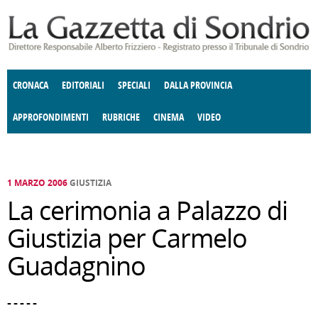
Salta al contenuto principale
CRONACA
EDITORIALI
SPECIALI
DALLA PROVINCIA
APPROFONDIMENTI
RUBRICHE
CINEMA
VIDEO
SOCIETÀ
ENOGASTRONOMIA
COSTUME
DONNE DI VALTELLINA
ECONOMIA
GIUSTIZIA
DEGNO DI NOTA
TERRITORIO
CULTURA
ANGOLO
E SPETTACOLI
DELLE IDEE
FATTI DELLO SPIRITO
POLITICA
CCCVA
1 MARZO 2006
GIUSTIZIA
La cerimonia a Palazzo di
Giustizia per Carmelo
Guadagnino
- - - - -