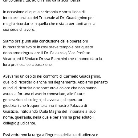
civico della città, ad un anno dalla scomparsa.
In occasione di quella cerimonia è sorta l’idea di
intitolare un’aula del Tribunale al Dr. Guadagnino per
meglio ricordarlo in quella che è stata per tanti anni la
sua sede di lavoro.
Siamo ora giunti alla conclusione delle operazioni
burocratiche svolte in così breve tempo e per questo
dobbiamo ringraziare il Dr. Palazzolo, Vice Prefetto
Vicario, ed il Sindaco Dr.ssa Bianchini che ci hanno dato la
loro preziosa collaborazione.
Avevamo un debito nei confronti di Carmelo Guadagnino:
quello di ricordarlo anche noi degnamente. Abbiamo pensato
quindi di ricordarlo soprattutto a coloro che non hanno
avuto la fortuna di averlo conosciuto, alle future
generazioni di colleghi, di avvocati, di operatori
giudiziari che frequenteranno il nostro Palazzo di
Giustizia, intitolando l’Aula Magna del Tribunale al suo
nome, quell’aula, nella quale per anni ha presieduto il
collegio giudicante.
Essi vedranno la targa all’ingresso dell’aula di udienza e