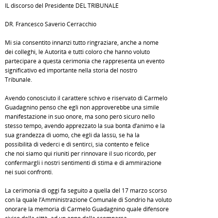
IL discorso del Presidente DEL TRIBUNALE
DR. Francesco Saverio Cerracchio
Mi sia consentito innanzi tutto ringraziare, anche a nome
dei colleghi, le Autorità e tutti coloro che hanno voluto
partecipare a questa cerimonia che rappresenta un evento
significativo ed importante nella storia del nostro
Tribunale.
Avendo conosciuto il carattere schivo e riservato di Carmelo
Guadagnino penso che egli non approverebbe una simile
manifestazione in suo onore, ma sono però sicuro nello
stesso tempo, avendo apprezzato la sua bontà d’animo e la
sua grandezza di uomo, che egli da lassù, se ha la
possibilità di vederci e di sentirci, sia contento e felice
che noi siamo qui riuniti per rinnovare il suo ricordo, per
confermargli i nostri sentimenti di stima e di ammirazione
nei suoi confronti.
La cerimonia di oggi fa seguito a quella del 17 marzo scorso
con la quale l’Amministrazione Comunale di Sondrio ha voluto
onorare la memoria di Carmelo Guadagnino quale difensore