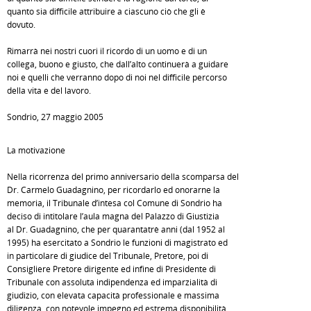
quanto sia difficile attribuire a ciascuno ciò che gli è
dovuto.
Rimarrà nei nostri cuori il ricordo di un uomo e di un
collega, buono e giusto, che dall’alto continuerà a guidare
noi e quelli che verranno dopo di noi nel difficile percorso
della vita e del lavoro.
Sondrio, 27 maggio 2005
La motivazione
Nella ricorrenza del primo anniversario della scomparsa del
Dr. Carmelo Guadagnino, per ricordarlo ed onorarne la
memoria, il Tribunale d’intesa col Comune di Sondrio ha
deciso di intitolare l’aula magna del Palazzo di Giustizia
al Dr. Guadagnino, che per quarantatrè anni (dal 1952 al
1995) ha esercitato a Sondrio le funzioni di magistrato ed
in particolare di giudice del Tribunale, Pretore, poi di
Consigliere Pretore dirigente ed infine di Presidente di
Tribunale con assoluta indipendenza ed imparzialità di
giudizio, con elevata capacità professionale e massima
diligenza, con notevole impegno ed estrema disponibilità,