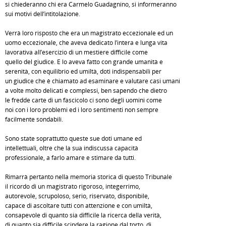
si chiederanno chi era Carmelo Guadagnino, si informeranno
sui motivi dell’intitolazione.
Verrà loro risposto che era un magistrato eccezionale ed un
uomo eccezionale, che aveva dedicato l’intera e lunga vita
lavorativa all’esercizio di un mestiere difficile come
quello del giudice. E lo aveva fatto con grande umanità e
serenità, con equilibrio ed umiltà, doti indispensabili per
un giudice che è chiamato ad esaminare e valutare casi umani
a volte molto delicati e complessi, ben sapendo che dietro
le fredde carte di un fascicolo ci sono degli uomini come
noi con i loro problemi ed i loro sentimenti non sempre
facilmente sondabili.
Sono state soprattutto queste sue doti umane ed
intellettuali, oltre che la sua indiscussa capacità
professionale, a farlo amare e stimare da tutti.
Rimarrà pertanto nella memoria storica di questo Tribunale
il ricordo di un magistrato rigoroso, integerrimo,
autorevole, scrupoloso, serio, riservato, disponibile,
capace di ascoltare tutti con attenzione e con umiltà,
consapevole di quanto sia difficile la ricerca della verità,
di quanto sia difficile scindere la ragione dal torto, di