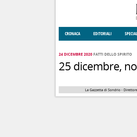
Salta al contenuto principale
CRONACA
EDITORIALI
SPECIA
SOCIETÀ
ENOGASTRONOMIA
COSTUME
DONNE DI VALT
ECONOMI
24 DICEMBRE 2020
FATTI DELLO SPIRITO
25 dicembre, no
La Gazzetta di Sondrio - Direttore