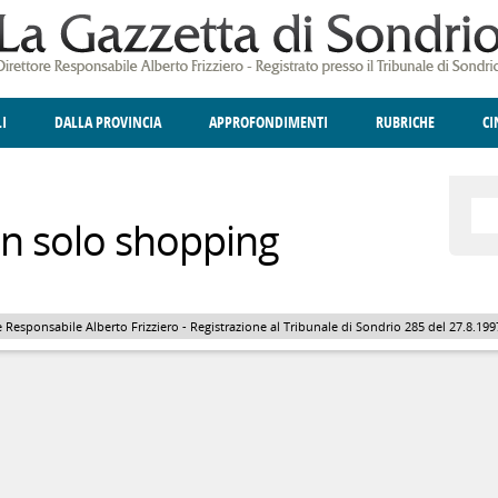
LI
DALLA PROVINCIA
APPROFONDIMENTI
RUBRICHE
C
ELLINA
A
GIUSTIZIA
DEGNO DI NOTA
TERRITORIO
ANGOLO DELLE IDEE
CULTURA E SPETTACOLI
FATTI DELLO SPI
POLIT
n solo shopping
 Responsabile Alberto Frizziero - Registrazione al Tribunale di Sondrio 285 del 27.8.1997 - 