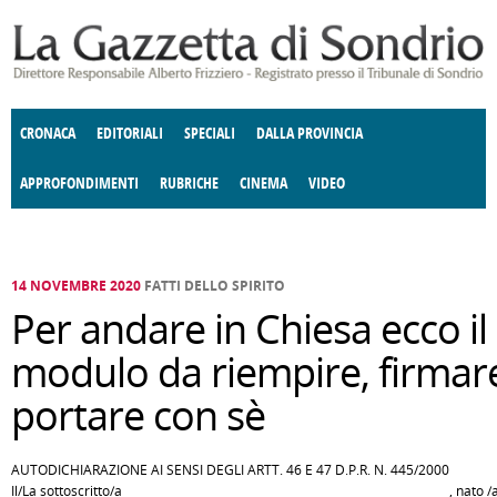
Salta al contenuto principale
CRONACA
EDITORIALI
SPECIALI
DALLA PROVINCIA
APPROFONDIMENTI
RUBRICHE
CINEMA
VIDEO
SOCIETÀ
ENOGASTRONOMIA
COSTUME
DONNE DI VALTELLINA
ECONOMIA
GIUSTIZIA
DEGNO DI NOTA
TERRITORIO
CULTURA
ANGOLO
E SPETTACOLI
DELLE IDEE
FATTI DELLO SPIRITO
POLITICA
CCCVA
14 NOVEMBRE 2020
FATTI DELLO SPIRITO
Per andare in Chiesa ecco il
modulo da riempire, firmar
portare con sè
AUTODICHIARAZIONE AI SENSI DEGLI ARTT. 46 E 47 D.P.R. N. 445/2000
Il/La sottoscritto/a _____________________________________________________ , nato /a 