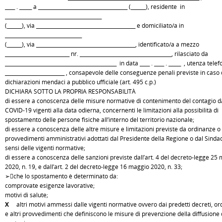
____ . _____ a ____________________________________ (______), residente in
_______________________________________
(______), via ________________________________________ e domiciliato/a in
_______________________________
(______), via ________________________________________, identificato/a a mezzo
__________________________ nr. _____________________________________, rilasciato da
_____________________________________________ in data ____ . ____ . _____ , utenza tele
________________________ , consapevole delle conseguenze penali previste in caso 
dichiarazioni mendaci a pubblico ufficiale (art. 495 c.p.)
DICHIARA SOTTO LA PROPRIA RESPONSABILITÀ
di essere a conoscenza delle misure normative di contenimento del contagio d
COVID-19 vigenti alla data odierna, concernenti le limitazioni alla possibilità di
spostamento delle persone fisiche all’interno del territorio nazionale;
di essere a conoscenza delle altre misure e limitazioni previste da ordinanze o 
provvedimenti amministrativi adottati dal Presidente della Regione o dal Sindac
sensi delle vigenti normative;
di essere a conoscenza delle sanzioni previste dall’art. 4 del decreto-legge 25
2020, n. 19, e dall’art. 2 del decreto-legge 16 maggio 2020, n. 33;
➢che lo spostamento è determinato da:
comprovate esigenze lavorative;
motivi di salute;
X
altri motivi ammessi dalle vigenti normative ovvero dai predetti decreti, o
e altri provvedimenti che definiscono le misure di prevenzione della diffusione 