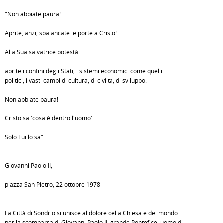
"Non abbiate paura!
Aprite, anzi, spalancate le porte a Cristo!
Alla Sua salvatrice potestà
aprite i confini degli Stati, i sistemi economici come quelli
politici, i vasti campi di cultura, di civiltà, di sviluppo.
Non abbiate paura!
Cristo sa 'cosa è dentro l'uomo'.
Solo Lui lo sa".
Giovanni Paolo II,
piazza San Pietro, 22 ottobre 1978
La Città di Sondrio si unisce al dolore della Chiesa e del mondo
per la scomparsa di Giovanni Paolo II, grande Pontefice, uomo di