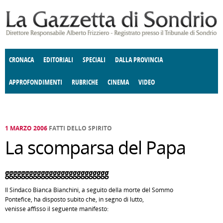
Salta al contenuto principale
CRONACA
EDITORIALI
SPECIALI
DALLA PROVINCIA
APPROFONDIMENTI
RUBRICHE
CINEMA
VIDEO
SOCIETÀ
ENOGASTRONOMIA
COSTUME
DONNE DI VALTELLINA
ECONOMIA
GIUSTIZIA
DEGNO DI NOTA
TERRITORIO
CULTURA
ANGOLO
E SPETTACOLI
DELLE IDEE
FATTI DELLO SPIRITO
POLITICA
CCCVA
1 MARZO 2006
FATTI DELLO SPIRITO
La scomparsa del Papa
gggggggggggggggggggggggggg
Il Sindaco Bianca Bianchini, a seguito della morte del Sommo
Pontefice, ha disposto subito che, in segno di lutto,
venisse affisso il seguente manifesto: