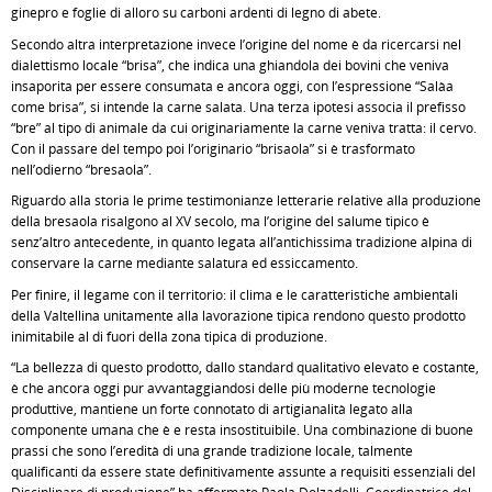
ginepro e foglie di alloro su carboni ardenti di legno di abete.
Secondo altra interpretazione invece l’origine del nome è da ricercarsi nel
dialettismo locale “brisa”, che indica una ghiandola dei bovini che veniva
insaporita per essere consumata e ancora oggi, con l’espressione “Salàa
come brisa”, si intende la carne salata. Una terza ipotesi associa il prefisso
“bre” al tipo di animale da cui originariamente la carne veniva tratta: il cervo.
Con il passare del tempo poi l’originario “brisaola” si è trasformato
nell’odierno “bresaola”.
Riguardo alla storia le prime testimonianze letterarie relative alla produzione
della bresaola risalgono al XV secolo, ma l’origine del salume tipico è
senz’altro antecedente, in quanto legata all’antichissima tradizione alpina di
conservare la carne mediante salatura ed essiccamento.
Per finire, il legame con il territorio: il clima e le caratteristiche ambientali
della Valtellina unitamente alla lavorazione tipica rendono questo prodotto
inimitabile al di fuori della zona tipica di produzione.
“La bellezza di questo prodotto, dallo standard qualitativo elevato e costante,
è che ancora oggi pur avvantaggiandosi delle più moderne tecnologie
produttive, mantiene un forte connotato di artigianalità legato alla
componente umana che è e resta insostituibile. Una combinazione di buone
prassi che sono l’eredità di una grande tradizione locale, talmente
qualificanti da essere state definitivamente assunte a requisiti essenziali del