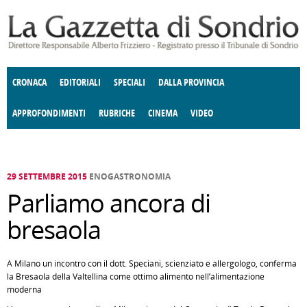
Salta al contenuto principale
CRONACA
EDITORIALI
SPECIALI
DALLA PROVINCIA
APPROFONDIMENTI
RUBRICHE
CINEMA
VIDEO
SOCIETÀ
ENOGASTRONOMIA
COSTUME
DONNE DI VALTELLINA
ECONOMIA
GIUSTIZIA
DEGNO DI NOTA
TERRITORIO
CULTURA
ANGOLO
E SPETTACOLI
DELLE IDEE
FATTI DELLO SPIRITO
POLITICA
CCCVA
29 SETTEMBRE 2015
ENOGASTRONOMIA
Parliamo ancora di
bresaola
A Milano un incontro con il dott. Speciani, scienziato e allergologo, conferma
la Bresaola della Valtellina come ottimo alimento nell’alimentazione
moderna