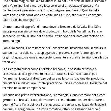
Una serata magica quella a Milano vissuta dal Consorzio di Tutela Bresaola
della Valtellina. Nella meravigliosa cornice di un palazzo d’epoca di Via
Dante, dove è presente con il Distretto Agroalimentare di Qualità della
Valtellina in collaborazione con Valtellina EXPOne, si è svolto il convegno
“Siamo ciò che mangiamo”.
Un momento di approfondimento dove la Bresaola della Valtellina IGP è
stata protagonista con un altro prodotto simbolo della Valtellina, il grano
saraceno. Ospite illustre della serata: Attilio Speciani, noto Allergologo ed
immunologo.
Paola Dolzadelli, Coordinatrice del Consorzio ha introdotto con un excursus
storico il tema della serata, spiegando ai presenti come l’etimologia e le
origini di questo salume siano profondamente ancorati al territorio e alle sue
tradizioni.
Si è ricordato quindi come il termine bresaola, in passato brisavola o
bresavola, sia d’origine molto incerta. Infatti, se il suffisso “saola” può
facilmente ricondursi all’utilizzo del sale nella conservazione del prodotto,
più difficile è individuare un’interpretazione unica e condivisa sull’origine del
termine nella sua completezza.
Secondo una prima interpretazione, l’etimologia si può ricercare nella voce
germanica “brasa”, brace, dal momento che anticamente, per riscaldare e
deumidificare l’aria dei locali di stagionatura, venivano utilizzati dei bracieri,
dai quali si sprigionava un fumo aromatico, ottenuto gettando bacche di