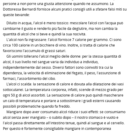
persone a non porre una giusta attenzione quando ne assumono. La
Dottoressa Bernardi fornisce alcuni pratici consigli utili a sfatare falsi miti su
queste bevande:
Diluito in acqua, l'alcol è meno tossico: mescolare l’alcol con l’acqua può
cambiarne il gusto e renderlo più facile da deglutire, ma non cambia la
quantità di alcol che si beve e quindi la sua nocività.
L'alcol non fa ingrassare: l'alcol fornisce 7 calorie per grammo. Ci sono
circa 100 calorie in un bicchiere di vino. Inoltre, si tratta di calorie che
favoriscono l'accumulo di grassi saturi.
Gli uomini tollerano l'alcol meglio delle donne: per la stessa quantità di
alcol, il suo livello nel sangue varia da individuo a individuo,
indipendentemente dal sesso. Diversi fattori sono coinvolti tra cui la
dipendenza, la velocità di eliminazione del fegato, il peso, l'assunzione di
farmaci, l'assorbimento del cibo.
L’alcol ci scalda: la sensazione di calore è dovuta alla dilatazione dei vasi
sottocutanei. La temperatura corporea, infatti, scende di mezzo grado per
ogni 50 g di alcol assorbiti. La sensazione di calore può quindi mascherare
un calo di temperatura e portare a sottostimare i gradi esterni causando
possibili problematiche quando fa freddo.
Mangiare dopo aver consumato alcol riduce i suoi effetti: se consumiamo
alcol senza aver mangiato – o subito dopo – il nostro stomaco è vuoto e
l'alcol passa direttamente all'intestino tenue, quindi al sangue e al cervello.
Per questo è fortemente consigliabile mangiare in contemporanea