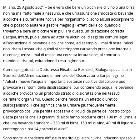
Milano, 25 Agosto 2021 – Se è vero che bere un bicchiere di vino o una birra
non ha mai fatto male a nessuno, e che un’assunzione smodata di bevande
alcoliche è sicuramente nociva per l’organismo, ci sono alcuni accorgimenti
che ci possono aiutare a gestire meglio gli effetti dell’alcol quando ci
troviamo a bere un bicchiere in più. Tra questi, un’idratazione corretta.
L’acqua, infatti, può aiutare ad attutire alcuni dei disagi più comuni legati
all’assunzione di bevande alcoliche come, ad esempio, il mal di testa: l’alcol
non idrata i tessuti che quindi si restringono causando pressione interna e -
di conseguenza - mal di testa: una corretta idratazione, al contrario, li
mantiene idratati, evitandone il restringimento.
Come spiegato dalla Dottoressa Elisabetta Bernardi, Biologa specialista in
Scienza dell’Alimentazione e membro dell’Osservatorio Sanpellegrino:
“L’alcol rimuove l’acqua e importanti sostanze nutritive dal corpo e può
provocare i sintomi della disidratazione: pur contenendo acqua, le bevande
alcoliche provocano un profondo strato di disidratazione nei tessuti
dell’intero organismo. Questo perché l’alcol ha un effetto diuretico
sull’organismo, il che significa che fa urinare più frequentemente
provocando così una perdita eccessiva di liquidi da parte del nostro corpo.
Basta pensare che 10 grammi di alcol fanno produrre circa 100 ml di urina, e
che una bevanda standard – 330 ml di birra, 150 ml di vino, 40 ml di liquore –
contengono circa 14 grammi di alcol”.
Sono molte le credenze diffuse in merito agli alcolici, che inducono spesso le