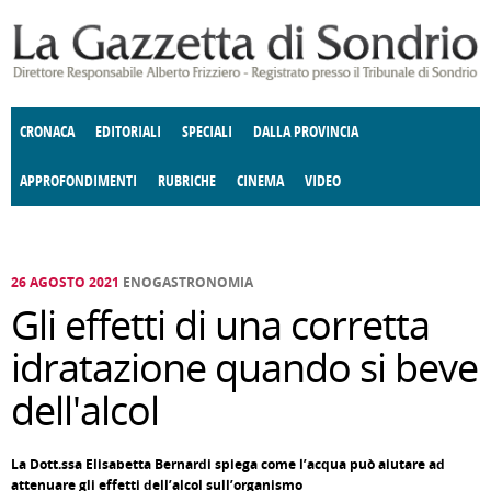
Salta al contenuto principale
CRONACA
EDITORIALI
SPECIALI
DALLA PROVINCIA
APPROFONDIMENTI
RUBRICHE
CINEMA
VIDEO
SOCIETÀ
ENOGASTRONOMIA
COSTUME
DONNE DI VALTELLINA
ECONOMIA
GIUSTIZIA
DEGNO DI NOTA
TERRITORIO
CULTURA
ANGOLO
E SPETTACOLI
DELLE IDEE
FATTI DELLO SPIRITO
POLITICA
CCCVA
26 AGOSTO 2021
ENOGASTRONOMIA
Gli effetti di una corretta
idratazione quando si beve
dell'alcol
La Dott.ssa Elisabetta Bernardi spiega come l’acqua può aiutare ad
attenuare gli effetti dell’alcol sull’organismo