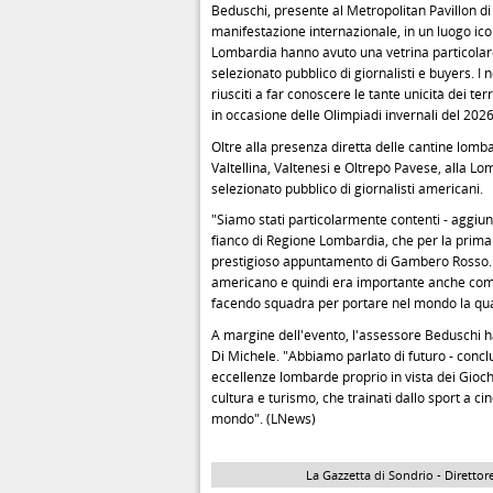
Beduschi, presente al Metropolitan Pavillon di
manifestazione internazionale, in un luogo icon
Lombardia hanno avuto una vetrina particolare 
selezionato pubblico di giornalisti e buyers. I 
riusciti a far conoscere le tante unicità dei te
in occasione delle Olimpiadi invernali del 2026
Oltre alla presenza diretta delle cantine lomba
Valtellina, Valtenesi e Oltrepò Pavese, alla L
selezionato pubblico di giornalisti americani.
"Siamo stati particolarmente contenti - aggiun
fianco di Regione Lombardia, che per la prima 
prestigioso appuntamento di Gambero Rosso. Ci
americano e quindi era importante anche comun
facendo squadra per portare nel mondo la qua
A margine dell'evento, l'assessore Beduschi ha 
Di Michele. "Abbiamo parlato di futuro - conc
eccellenze lombarde proprio in vista dei Gioc
cultura e turismo, che trainati dallo sport a 
mondo". (LNews)
La Gazzetta di Sondrio - Direttore