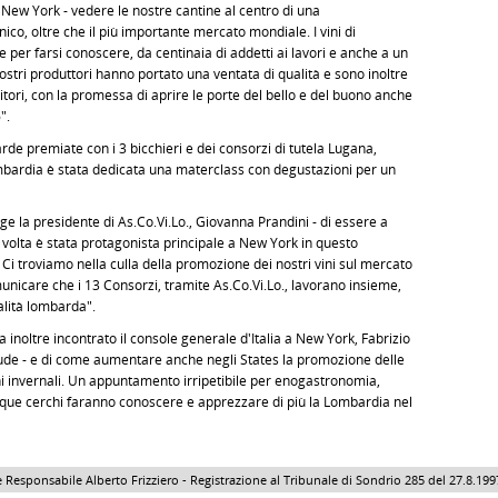
 New York - vedere le nostre cantine al centro di una
ico, oltre che il più importante mercato mondiale. I vini di
per farsi conoscere, da centinaia di addetti ai lavori e anche a un
nostri produttori hanno portato una ventata di qualità e sono inoltre
rritori, con la promessa di aprire le porte del bello e del buono anche
".
rde premiate con i 3 bicchieri e dei consorzi di tutela Lugana,
ombardia è stata dedicata una materclass con degustazioni per un
ge la presidente di As.Co.Vi.Lo., Giovanna Prandini - di essere a
volta è stata protagonista principale a New York in questo
 troviamo nella culla della promozione dei nostri vini sul mercato
icare che i 13 Consorzi, tramite As.Co.Vi.Lo., lavorano insieme,
lità lombarda".
inoltre incontrato il console generale d'Italia a New York, Fabrizio
lude - e di come aumentare anche negli States la promozione delle
hi invernali. Un appuntamento irripetibile per enogastronomia,
cinque cerchi faranno conoscere e apprezzare di più la Lombardia nel
 Responsabile Alberto Frizziero - Registrazione al Tribunale di Sondrio 285 del 27.8.1997 - 