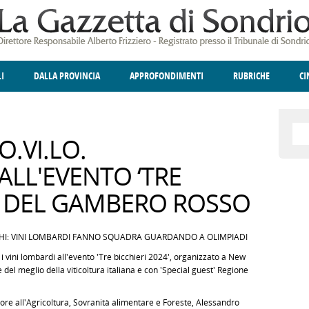
LI
DALLA PROVINCIA
APPROFONDIMENTI
RUBRICHE
C
ELLINA
A
GIUSTIZIA
DEGNO DI NOTA
TERRITORIO
ANGOLO DELLE IDEE
CULTURA E SPETTACOLI
FATTI DELLO SPI
POLIT
O.VI.LO.
ALL'EVENTO ‘TRE
4’ DEL GAMBERO ROSSO
CHI: VINI LOMBARDI FANNO SQUADRA GUARDANDO A OLIMPIADI
 vini lombardi all'evento 'Tre bicchieri 2024', organizzato a New
el meglio della viticoltura italiana e con 'Special guest' Regione
re all'Agricoltura, Sovranità alimentare e Foreste, Alessandro