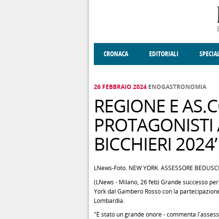
Salta al contenuto principale
CRONACA
EDITORIALI
SPECIA
SOCIETÀ
ENOGASTRONOMIA
COSTUME
DONNE DI VALT
ECONOMI
26 FEBBRAIO 2024
ENOGASTRONOMIA
REGIONE E AS.C
PROTAGONISTI 
BICCHIERI 202
LNews-Foto. NEW YORK. ASSESSORE BEDUS
(LNews - Milano, 26 feb) Grande successo per i
York dal Gambero Rosso con la partecipazione d
Lombardia.
"È stato un grande onore - commenta l'assesso