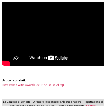
Articoli correlati:
Best Italian Wine Awards 2013: Ar.Pe.Pe. Al top
La Gazzetta di Sondrio - Direttore Responsabile Alberto Frizziero - Registrazione al
Tribunale di Sondrio 285 del 27.8.1997 - Tutti i diritti riservati -
Contatti