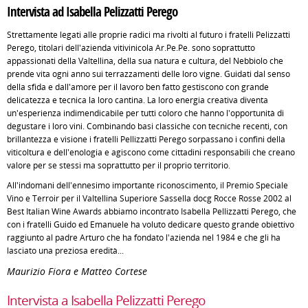
Intervista ad Isabella Pelizzatti Perego
Strettamente legati alle proprie radici ma rivolti al futuro i fratelli Pelizzatti
Perego, titolari dell'azienda vitivinicola Ar.Pe.Pe. sono soprattutto
appassionati della Valtellina, della sua natura e cultura, del Nebbiolo che
prende vita ogni anno sui terrazzamenti delle loro vigne. Guidati dal senso
della sfida e dall'amore per il lavoro ben fatto gestiscono con grande
delicatezza e tecnica la loro cantina. La loro energia creativa diventa
un'esperienza indimendicabile per tutti coloro che hanno l'opportunità di
degustare i loro vini. Combinando basi classiche con tecniche recenti, con
brillantezza e visione i fratelli Pellizzatti Perego sorpassano i confini della
viticoltura e dell'enologia e agiscono come cittadini responsabili che creano
valore per se stessi ma soprattutto per il proprio territorio.
All'indomani dell'ennesimo importante riconoscimento, il Premio Speciale
Vino e Terroir per il Valtellina Superiore Sassella docg Rocce Rosse 2002 al
Best Italian Wine Awards abbiamo incontrato Isabella Pellizzatti Perego, che
con i fratelli Guido ed Emanuele ha voluto dedicare questo grande obiettivo
raggiunto al padre Arturo che ha fondato l'azienda nel 1984 e che gli ha
lasciato una preziosa eredità...
Maurizio Fiora e Matteo Cortese
Intervista a Isabella Pelizzatti Perego