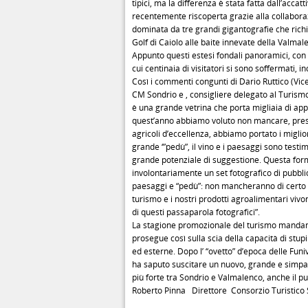
tipici, ma la differenza è stata fatta dall’acca
recentemente riscoperta grazie alla collaboraz
dominata da tre grandi gigantografie che ri
Golf di Caiolo alle baite innevate della Valmal
Appunto questi estesi fondali panoramici, con 
cui centinaia di visitatori si sono soffermati, in
Così i commenti congunti di Dario Ruttico (Vic
CM Sondrio e , consigliere delegato al Turismo
è una grande vetrina che porta migliaia di app
quest’anno abbiamo voluto non mancare, prese
agricoli d’eccellenza, abbiamo portato i migli
grande ‘”pedù”, il vino e i paesaggi sono test
grande potenziale di suggestione. Questa formu
involontariamente un set fotografico di pubbli
paesaggi e “pedù”: non mancheranno di certo le
turismo e i nostri prodotti agroalimentari viv
di questi passaparola fotografici”.
La stagione promozionale del turismo mandame
prosegue così sulla scia della capacità di stupi
ed esterne. Dopo l’ “ovetto” d’epoca delle Funi
ha saputo suscitare un nuovo, grande e simpati
più forte tra Sondrio e Valmalenco, anche il p
Roberto Pinna Direttore Consorzio Turistico