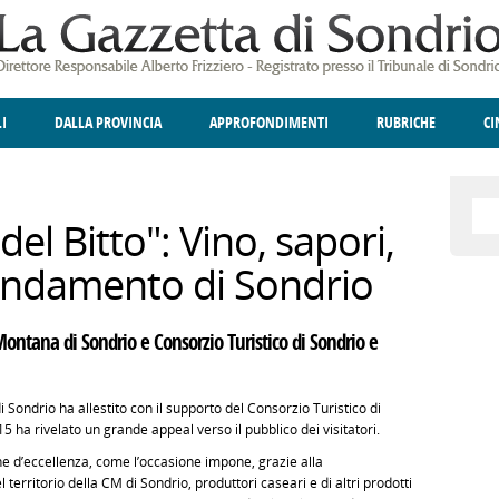
LI
DALLA PROVINCIA
APPROFONDIMENTI
RUBRICHE
C
ELLINA
A
GIUSTIZIA
DEGNO DI NOTA
TERRITORIO
ANGOLO DELLE IDEE
CULTURA E SPETTACOLI
FATTI DELLO SPI
POLIT
el Bitto": Vino, sapori,
andamento di Sondrio
ontana di Sondrio e Consorzio Turistico di Sondrio e
Sondrio ha allestito con il supporto del Consorzio Turistico di
 ha rivelato un grande appeal verso il pubblico dei visitatori.
e d’eccellenza, come l’occasione impone, grazie alla
 territorio della CM di Sondrio, produttori caseari e di altri prodotti