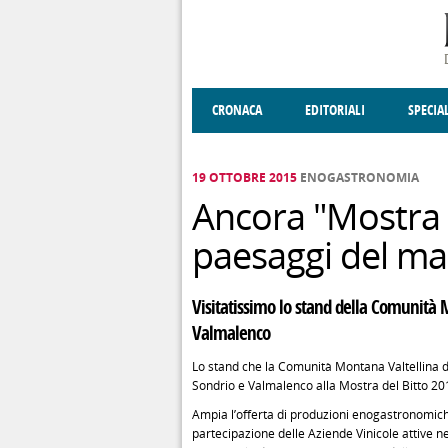
Salta al contenuto principale
CRONACA
EDITORIALI
SPECIA
SOCIETÀ
ENOGASTRONOMIA
COSTUME
DONNE DI VALT
ECONOMI
19 OTTOBRE 2015
ENOGASTRONOMIA
Ancora "Mostra d
paesaggi del m
Visitatissimo lo stand della Comunità M
Valmalenco
Lo stand che la Comunità Montana Valtellina di 
Sondrio e Valmalenco alla Mostra del Bitto 2015
Ampia l’offerta di produzioni enogastronomich
partecipazione delle Aziende Vinicole attive nel