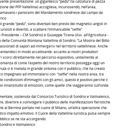
ttivante presentazione: un gigantesco “pedù” (la calzatura di pezza
ione del PFP Valtellina) accoglieva, incuriosendo, nell’area,
chiamavano i panorami del Mandamento sondriese dal campo da
enco.
il grande “pedù”, sono diventati ben presto dei magnetici angoli in
curiositi e divertiti, a scattare l’immancabile “selfie”.
e Presidente – CM Sondrio) e Giuseppe Tirana (Ass. all’Agricoltura -
 della Comunità Montana Valtellina di Sondrio: “La Mostra del Bitto
assionati di sapori ad immergersi nel territorio valtellinese. Anche
ntandoci in modo accattivante: accanto ai nostri produttori
ori scorci direttamente nel percorso espositivo, unitamente al
imonianza di come l’aspetto del nostro territorio possegga oggi un
la si è rivelata in grande sintonia con il pubblico, che ha creato
co impegnato ad immortalarsi con “selfie” nella nostra area, tra
 condivisioni d’immagini con gli amici, questo è positivo perché il
ono innanzitutto di emozioni, come quelle che viaggeranno sull’onda
ntale, sostenuta dal Consorzio Turistico di Sondrio e Valmalenco,
re, divertire e coinvolgere il pubblico delle manifestazioni fieristiche
vie al Bernina portato nel cuore di Milano, un’altra operazione che
co impatto emotivo. Il Cuore della Valtellina turistica pulsa sempre
ubblico se ne sta accorgendo.
 Sondrio e Valmalenco