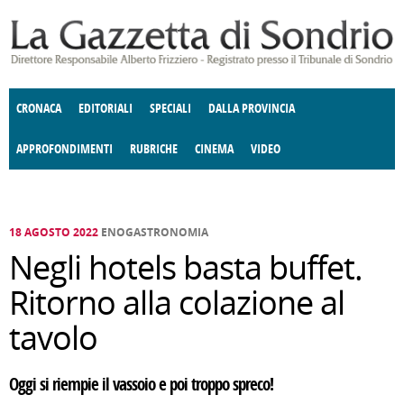
Salta al contenuto principale
CRONACA
EDITORIALI
SPECIALI
DALLA PROVINCIA
APPROFONDIMENTI
RUBRICHE
CINEMA
VIDEO
SOCIETÀ
ENOGASTRONOMIA
COSTUME
DONNE DI VALTELLINA
ECONOMIA
GIUSTIZIA
DEGNO DI NOTA
TERRITORIO
CULTURA
ANGOLO
E SPETTACOLI
DELLE IDEE
FATTI DELLO SPIRITO
POLITICA
CCCVA
18 AGOSTO 2022
ENOGASTRONOMIA
Negli hotels basta buffet.
Ritorno alla colazione al
tavolo
Oggi si riempie il vassoio e poi troppo spreco!