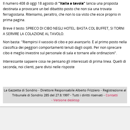
Il numero 408 di oggi 18 agosto di
"Italia a tavola"
lancia una proposta
destinata a provocare un bel dibattito posto che non sia una trovata
ferragostana. Riteniamo, peraltro, che non lo sia visto che esce proprio in
prima pagina.
Breve il testo: SPRECO DI CIBO NEGLI HOTEL: BASTA COL BUFFET, SI TORNI
A SERVIRE LA COLAZIONE AL TAVOLO.
Non basta: "Riempirsi il vassoio di cibo e poi avanzarlo. È al primo posto nella
classifica dei peggiori comportamenti tenuti dagli ospiti. Per non sprecare
cibo è meglio investire sul personale di sala e tornare alle ordinazioni".
Interessante sapaere cosa ne pensano gli interessati di prima linea. Quelli di
seconda, noi clienti, pare divisi nelle risposte
La Gazzetta di Sondrio - Direttore Responsabile Alberto Frizziero - Registrazione al
Tribunale di Sondrio 285 del 27.8.1997 - Tutti i diritti riservati -
Contatti
- Versione desktop