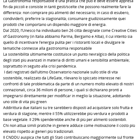
La Gastronomia responsabile è una pratica che può e deve essere appresa
fin da piccoli e consiste in tanti gesti/scelte che possono realmente fare la
differenza: non comprare più alimenti del necessario; in caso di esubero,
condividerli; preferire la stagionalità; consumare giudiziosamente quei
prodotti che comportano un dispendio maggiore di energia.
Dal 2020, l’Unesco ha individuato ben 26 città designate come Creative Cities
of Gastronomy (in Italia abbiamo Parma, Bergamo e Alba), il cui intento sia
quello di incentivare l’energia pulita per i ristoranti locali e divulgare le
tematiche connesse alla gastronomia responsabile
La sostenibilità ultimamente costituisce un punto nevralgico della politica
degli stati più avanzati in materia di diritti umani e sensibilità ambientale;
soprattutto in seguito alla crisi pandemica.
I dati registrati dall’ultimo Osservatorio nazionale sullo stile di vita
sostenibile, realizzato da LifeGate, rilevano lo spiccato interesse nei
confronti di tale problematica da parte di un numero molto elevato di nostri
connazionali, circa 36 milioni di persone, i quali si dichiarano pronti a
impegnarsi direttamente per modificar in meglio la situazione, adottando
uno stile di vita più green
Addirittura due italiani su tre sarebbero disposti ad acquistare solo frutta e
verdura di stagione; mentre il 55% utilizzerebbe più verdura e prodotti a
base vegetale. Il 29% spenderebbe anche di più per alimenti sostenibili.
Chi non attua simili pratiche in genere adduce come motivazione il costo più
elevato rispetto ai generi più tradizionali.
Il CNDDU auspica che tutti gli Stati contribuiscano maggiormente sul fronte