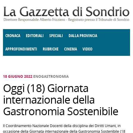
Salta al contenuto principale
CRONACA
EDITORIALI
SPECIALI
DALLA PROVINCIA
APPROFONDIMENTI
RUBRICHE
CINEMA
VIDEO
SOCIETÀ
ENOGASTRONOMIA
COSTUME
DONNE DI VALTELLINA
ECONOMIA
GIUSTIZIA
DEGNO DI NOTA
TERRITORIO
CULTURA
ANGOLO
E SPETTACOLI
DELLE IDEE
FATTI DELLO SPIRITO
POLITICA
CCCVA
18 GIUGNO 2022
ENOGASTRONOMIA
Oggi (18) Giornata
internazionale della
Gastronomia Sostenibile
Il Coordinamento Nazionale Docenti della disciplina dei Diritti Umani, in
occasione della Giornata internazionale della Gastronomia Sostenibile (18