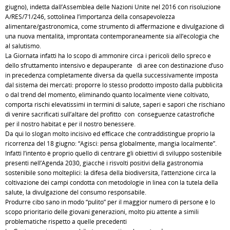
giugno), indetta dall’Assemblea delle Nazioni Unite nel 2016 con risoluzione
A/RES/71/246, sottolinea l’importanza della consapevolezza
alimentare/gastronomica, come strumento di affermazione e divulgazione di
una nuova mentalità, improntata contemporaneamente sia all’ecologia che
al salutismo.
La Giornata infatti ha lo scopo di ammonire circa i pericoli dello spreco e
dello sfruttamento intensivo e depauperante di aree con destinazione d’uso
in precedenza completamente diversa da quella successivamente imposta
dal sistema dei mercati: proporre lo stesso prodotto imposto dalla pubblicità
o dal trend del momento, eliminando quanto localmente viene coltivato,
comporta rischi elevatissimi in termini di salute, saperi e sapori che rischiano
di venire sacrificati sull’altare del profitto con conseguenze catastrofiche
per il nostro habitat e per il nostro benessere.
Da qui lo slogan molto incisivo ed efficace che contraddistingue proprio la
ricorrenza del 18 giugno: “Agisci: pensa globalmente, mangia localmente”.
Infatti l’intento è proprio quello di centrare gli obiettivi di sviluppo sostenibile
presenti nell’Agenda 2030, giacché i risvolti positivi della gastronomia
sostenibile sono molteplici: la difesa della biodiversità, l’attenzione circa la
coltivazione dei campi condotta con metodologie in linea con la tutela della
salute, la divulgazione del consumo responsabile.
Produrre cibo sano in modo “pulito” per il maggior numero di persone è lo
scopo prioritario delle giovani generazioni, molto più attente a simili
problematiche rispetto a quelle precedenti