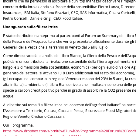
incontro che ha permesso di ascoltare alcuni top manager descrivere l’impegn
concreto della loro azienda sul fronte della sostenibilità: Pietro Lanza, Directo
Insurances, IBM Italia, Stefano Graziani, CEO, SAS Informatica, Chiara Coricelli
Pietro Coricelli, Daniele Grigi, CEO, Food Italiae.
Uno sguardo sulla filiera ittica
È stato distribuito in anteprima ai partecipanti al Forum un Summary del Libro
della Pesca e dell’Acquacultura che verrà presentato ufficialmente durante gli S
Generali della Pesca che si terranno in Veneto dal 5 all’8 luglio.
Come dimostrato dalle analisi del Libro Bianco, la filiera della Pesca e dell’Acq
può dare un contributo alla rivoluzione sostenibile della filiera agroalimentare 
lungo le 3 dimensioni della sostenibilità: economica (per ogni euro di Valore A
generato dal settore, si attivano 1,18 Euro addizionali nel resto dell’economia),
(gli occupati nel comparto in regione Veneto crescono del 23% in 5 anni, la cres
alta in Italia); ambientale (il Libro Bianco rivela che i molluschi sono una delle 
specie a carbon credit positivo perché in grado di assorbire la CO2 presente ne
acque.
Al dibattito sul tema “La filiera ittica nel contesto dell’agrifood italiano” ha part
l’Assessore a Territorio, Cultura, Caccia e Pesca, Sicurezza e Flussi Migratori de
Regione Veneto, Cristiano Corazzari.
Qui il programma:
https://www.dropbox.com/s/brnlt8w87uiwk2d/Programma%20Forum%20Food%