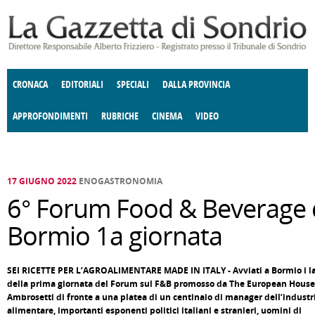
Salta al contenuto principale
CRONACA
EDITORIALI
SPECIALI
DALLA PROVINCIA
APPROFONDIMENTI
RUBRICHE
CINEMA
VIDEO
SOCIETÀ
ENOGASTRONOMIA
COSTUME
DONNE DI VALTELLINA
ECONOMIA
GIUSTIZIA
DEGNO DI NOTA
TERRITORIO
CULTURA
ANGOLO
E SPETTACOLI
DELLE IDEE
FATTI DELLO SPIRITO
POLITICA
CCCVA
17 GIUGNO 2022
ENOGASTRONOMIA
6° Forum Food & Beverage 
Bormio 1a giornata
SEI RICETTE PER L’AGROALIMENTARE MADE IN ITALY - Avviati a Bormio i la
della prima giornata del Forum sul F&B promosso da The European House
Ambrosetti di fronte a una platea di un centinaio di manager dell’industr
alimentare, importanti esponenti politici italiani e stranieri, uomini di