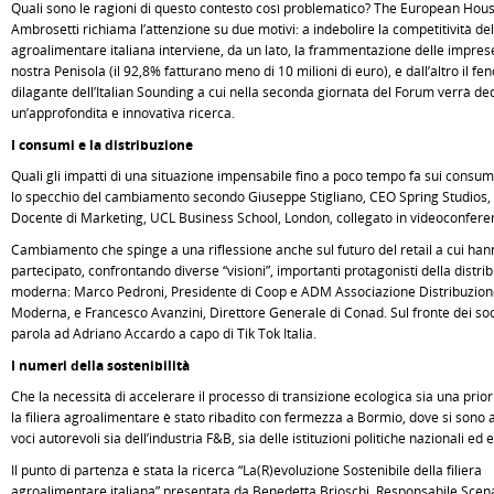
Quali sono le ragioni di questo contesto così problematico? The European Hous
Ambrosetti richiama l’attenzione su due motivi: a indebolire la competitività dell
agroalimentare italiana interviene, da un lato, la frammentazione delle impres
nostra Penisola (il 92,8% fatturano meno di 10 milioni di euro), e dall’altro il f
dilagante dell’Italian Sounding a cui nella seconda giornata del Forum verrà de
un’approfondita e innovativa ricerca.
I consumi e la distribuzione
Quali gli impatti di una situazione impensabile fino a poco tempo fa sui consu
lo specchio del cambiamento secondo Giuseppe Stigliano, CEO Spring Studios,
Docente di Marketing, UCL Business School, London, collegato in videoconfere
Cambiamento che spinge a una riflessione anche sul futuro del retail a cui han
partecipato, confrontando diverse “visioni”, importanti protagonisti della distri
moderna: Marco Pedroni, Presidente di Coop e ADM Associazione Distribuzio
Moderna, e Francesco Avanzini, Direttore Generale di Conad. Sul fronte dei soc
parola ad Adriano Accardo a capo di Tik Tok Italia.
I numeri della sostenibilità
Che la necessità di accelerare il processo di transizione ecologica sia una prior
la filiera agroalimentare è stato ribadito con fermezza a Bormio, dove si sono 
voci autorevoli sia dell’industria F&B, sia delle istituzioni politiche nazionali ed
Il punto di partenza è stata la ricerca “La(R)evoluzione Sostenibile della filiera
agroalimentare italiana” presentata da Benedetta Brioschi, Responsabile Scen