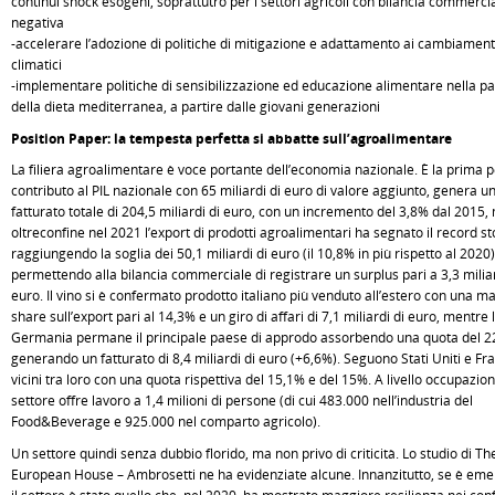
continui shock esogeni, soprattutro per i settori agricoli con bilancia commerci
negativa
-accelerare l’adozione di politiche di mitigazione e adattamento ai cambiament
climatici
-implementare politiche di sensibilizzazione ed educazione alimentare nella pa
della dieta mediterranea, a partire dalle giovani generazioni
Position Paper: la tempesta perfetta si abbatte sull’agroalimentare
La filiera agroalimentare è voce portante dell’economia nazionale. È la prima p
contributo al PIL nazionale con 65 miliardi di euro di valore aggiunto, genera u
fatturato totale di 204,5 miliardi di euro, con un incremento del 3,8% dal 2015,
oltreconfine nel 2021 l’export di prodotti agroalimentari ha segnato il record st
raggiungendo la soglia dei 50,1 miliardi di euro (il 10,8% in più rispetto al 2020)
permettendo alla bilancia commerciale di registrare un surplus pari a 3,3 miliar
euro. Il vino si è confermato prodotto italiano più venduto all’estero con una m
share sull’export pari al 14,3% e un giro di affari di 7,1 miliardi di euro, mentre 
Germania permane il principale paese di approdo assorbendo una quota del 2
generando un fatturato di 8,4 miliardi di euro (+6,6%). Seguono Stati Uniti e Fra
vicini tra loro con una quota rispettiva del 15,1% e del 15%. A livello occupaziona
settore offre lavoro a 1,4 milioni di persone (di cui 483.000 nell’industria del
Food&Beverage e 925.000 nel comparto agricolo).
Un settore quindi senza dubbio florido, ma non privo di criticità. Lo studio di Th
European House – Ambrosetti ne ha evidenziate alcune. Innanzitutto, se è eme