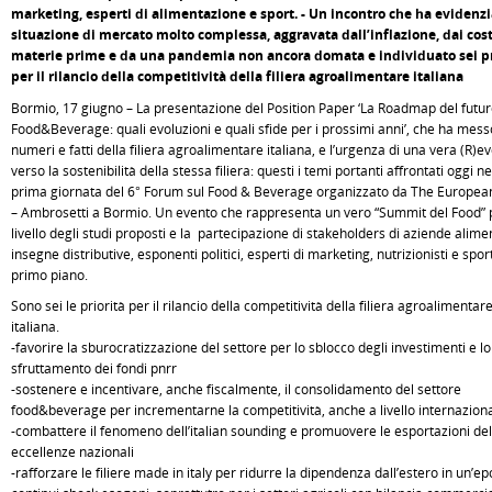
marketing, esperti di alimentazione e sport. - Un incontro che ha evidenz
situazione di mercato molto complessa, aggravata dall’inflazione, dai cost
materie prime e da una pandemia non ancora domata e individuato sei pr
per il rilancio della competitività della filiera agroalimentare italiana
Bormio, 17 giugno – La presentazione del Position Paper ‘La Roadmap del futuro
Food&Beverage: quali evoluzioni e quali sfide per i prossimi anni’, che ha mess
numeri e fatti della filiera agroalimentare italiana, e l’urgenza di una vera (R)e
verso la sostenibilità della stessa filiera: questi i temi portanti affrontati oggi ne
prima giornata del 6° Forum sul Food & Beverage organizzato da The Europe
­– Ambrosetti a Bormio. Un evento che rappresenta un vero “Summit del Food” p
livello degli studi proposti e la partecipazione di stakeholders di aziende alime
insegne distributive, esponenti politici, esperti di marketing, nutrizionisti e sport
primo piano.
Sono sei le priorità per il rilancio della competitività della filiera agroalimentar
italiana.
-favorire la sburocratizzazione del settore per lo sblocco degli investimenti e lo
sfruttamento dei fondi pnrr
-sostenere e incentivare, anche fiscalmente, il consolidamento del settore
food&beverage per incrementarne la competitività, anche a livello internazion
-combattere il fenomeno dell’italian sounding e promuovere le esportazioni del
eccellenze nazionali
-rafforzare le filiere made in italy per ridurre la dipendenza dall’estero in un’ep