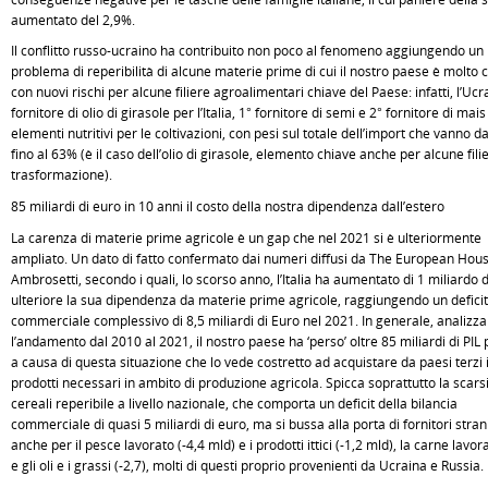
aumentato del 2,9%.
Il conflitto russo-ucraino ha contribuito non poco al fenomeno aggiungendo un
problema di reperibilità di alcune materie prime di cui il nostro paese è molto 
con nuovi rischi per alcune filiere agroalimentari chiave del Paese: infatti, l’Ucr
fornitore di olio di girasole per l’Italia, 1° fornitore di semi e 2° fornitore di mais
elementi nutritivi per le coltivazioni, con pesi sul totale dell’import che vanno d
fino al 63% (è il caso dell’olio di girasole, elemento chiave anche per alcune filie
trasformazione).
85 miliardi di euro in 10 anni il costo della nostra dipendenza dall’estero
La carenza di materie prime agricole è un gap che nel 2021 si è ulteriormente
ampliato. Un dato di fatto confermato dai numeri diffusi da The European Hous
Ambrosetti, secondo i quali, lo scorso anno, l’Italia ha aumentato di 1 miliardo 
ulteriore la sua dipendenza da materie prime agricole, raggiungendo un deficit
commerciale complessivo di 8,5 miliardi di Euro nel 2021. In generale, analizz
l’andamento dal 2010 al 2021, il nostro paese ha ‘perso’ oltre 85 miliardi di PIL 
a causa di questa situazione che lo vede costretto ad acquistare da paesi terzi 
prodotti necessari in ambito di produzione agricola. Spicca soprattutto la scarsi
cereali reperibile a livello nazionale, che comporta un deficit della bilancia
commerciale di quasi 5 miliardi di euro, ma si bussa alla porta di fornitori stran
anche per il pesce lavorato (-4,4 mld) e i prodotti ittici (-1,2 mld), la carne lavora
e gli oli e i grassi (-2,7), molti di questi proprio provenienti da Ucraina e Russia.