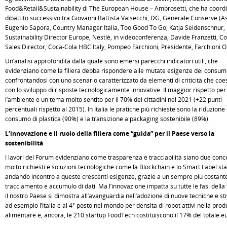
Food&Retail&Sustainability di The European House – Ambrosetti, che ha coordin
dibattito successivo tra Giovanni Battista Valsecchi, DG, Generale Conserve (
Eugenio Sapora, Country Manager Italia, Too Good To Go, Katja Seidenschnur,
Sustainability Director Europe, Nestlè, in videoconferenza, Davide Franzetti, C
Sales Director, Coca-Cola HBC Italy, Pompeo Farchioni, Presidente, Farchioni Ol
Un’analisi approfondita dalla quale sono emersi parecchi indicatori utili, che
evidenziano come la filiera debba rispondere alle mutate esigenze dei consuma
confrontandosi con uno scenario caratterizzato da elementi di criticità che coe
con lo sviluppo di risposte tecnologicamente innovative. Il maggior rispetto per
l’ambiente è un tema molto sentito per il 70% dei cittadini nel 2021 (+22 punti
percentuali rispetto al 2015). In Italia le pratiche più richieste sono la riduzione
consumo di plastica (90%) e la transizione a packaging sostenibile (89%).
L’innovazione e il ruolo della filiera come “guida” per il Paese verso la
sostenibilità
I lavori del Forum evidenziano come trasparenza e tracciabilità siano due conce
molto richiesti e soluzioni tecnologiche come la Blockchain e lo Smart Label st
andando incontro a queste crescenti esigenze, grazie a un sempre più costant
tracciamento e accumulo di dati. Ma l’innovazione impatta su tutte le fasi della f
il nostro Paese si dimostra all’avanguardia nell’adozione di nuove tecniche e st
ad esempio l’Italia è al 4° posto nel mondo per densità di robot attivi nella pro
alimentare e, ancora, le 210 startup FoodTech costituiscono il 17% del totale e