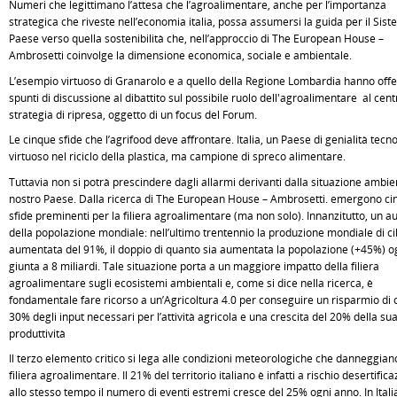
Numeri che legittimano l’attesa che l’agroalimentare, anche per l’importanza
strategica che riveste nell’economia italia, possa assumersi la guida per il Sis
Paese verso quella sostenibilità che, nell’approccio di The European House –
Ambrosetti coinvolge la dimensione economica, sociale e ambientale.
L’esempio virtuoso di Granarolo e a quello della Regione Lombardia hanno offe
spunti di discussione al dibattito sul possibile ruolo dell'agroalimentare al cent
strategia di ripresa, oggetto di un focus del Forum.
Le cinque sfide che l’agrifood deve affrontare. Italia, un Paese di genialità tecn
virtuoso nel riciclo della plastica, ma campione di spreco alimentare.
Tuttavia non si potrà prescindere dagli allarmi derivanti dalla situazione ambie
nostro Paese. Dalla ricerca di The European House – Ambrosetti. emergono ci
sfide preminenti per la filiera agroalimentare (ma non solo). Innanzitutto, un 
della popolazione mondiale: nell’ultimo trentennio la produzione mondiale di ci
aumentata del 91%, il doppio di quanto sia aumentata la popolazione (+45%) o
giunta a 8 miliardi. Tale situazione porta a un maggiore impatto della filiera
agroalimentare sugli ecosistemi ambientali e, come si dice nella ricerca, è
fondamentale fare ricorso a un’Agricoltura 4.0 per conseguire un risparmio di ci
30% degli input necessari per l’attività agricola e una crescita del 20% della su
produttività
Il terzo elemento critico si lega alle condizioni meteorologiche che danneggian
filiera agroalimentare. Il 21% del territorio italiano è infatti a rischio desertific
allo stesso tempo il numero di eventi estremi cresce del 25% ogni anno. In Italia