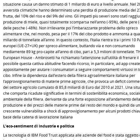
situazione causa un danno stimato di 1 miliardo di euro a livello annuale. Nel 2
avversità climatiche hanno determinato una perdita di produzione media del 2
frutta, del 10% del riso e del 9% del vino. Gli impatti più severi sono stati raggiu
produzione di miele, quasi totalmente scomparsa nell’anno (-95%), delle pere 
delle pesche (-48%). Non irrilevante poi l’imbarazzante problema dello spreco
alimentare che, nel mondo, pesa per il 17% del cibo prodotto e ammonta a qua
miliardo di tonnellate all’anno. In questo contesto, l’Italia rientra tra i primi 10 P
europei (UE-27+UK) per spreco alimentare, buttando via e non consumando
mediamente 89 kg pro-capite all’anno di cibo, pari a 5,3 milioni di tonnellate. T
European House - Ambrosetti ha richiamato l’attenzione sull’utilità di frenare il 
possibile questa cattiva abitudine facendo ricorso, in particolare, ad app create
appositamente per aiutare i consumatori a seguire comportamenti virtuosi in 
cibo. Infine la dipendenza dall’estero della filiera agroalimentare italiana per
l’approvvigionamento di materie prime agricole, che provoca un deficit comme
del settore agricolo cumulato di 85,8 miliardi di Euro dal 2010 al 2021. Una sit
che comporta ricadute significative in termini di sostenibilità economica, social
ambientale della filiera. derivante da una forte esposizione all’andamento dell
produzione e dei prezzi delle materie prime dal resto del mondo e quindi da u
crescente vulnerabilità a shock di approvvigionamento per alcuni prodotti chiav
base della catena di lavorazione italiana
L’eco-sentiment di industria e politica
La tecnologia di IBM Food Trust applicata alle aziende del food è stata oggetto 