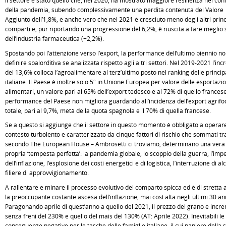
il settore è stato quello che, nel 2020, ha mostrato maggiore resilienza nei conf
della pandemia, subendo complessivamente una perdita contenuta del Valore
Aggiunto dell’1,8%, è anche vero che nel 2021 è cresciuto meno degli altri princ
comparti e, pur riportando una progressione del 6,2%, è riuscita a fare meglio 
dell’industria farmaceutica (+2,2%).
Spostando poi l’attenzione verso l’export, la performance dell’ultimo biennio no
definire sbalorditiva se analizzata rispetto agli altri settori. Nel 2019-2021 l’in
del 13,6% colloca l’agroalimentare al terz’ultimo posto nel ranking delle principal
italiane. Il Paese è inoltre solo 5° in Unione Europea per valore delle esportazio
alimentari, un valore pari al 65% dell’export tedesco e al 72% di quello francese
performance del Paese non migliora guardando all’incidenza dell’export agrifo
totale, pari al 9,7%, metà della quota spagnola e il 70% di quella francese.
Se a questo si aggiunge che il settore in questo momento è obbligato a operare
contesto turbolento e caratterizzato da cinque fattori di rischio che sommati tra
secondo The European House – Ambrosetti ci troviamo, determinano una vera
propria ‘tempesta perfetta’: la pandemia globale, lo scoppio della guerra, l’im
dell’inflazione, l’esplosione dei costi energetici e di logistica, l’interruzione di a
filiere di approvvigionamento.
A rallentare e minare il processo evolutivo del comparto spicca ed è di stretta a
la preoccupante costante ascesa dell’inflazione, mai così alta negli ultimi 30 an
Paragonando aprile di quest’anno a quello del 2021, il prezzo del grano è incr
senza freni del 230% e quello del mais del 130% (AT: Aprile 2022). Inevitabili le
conseguenze negative per le tasche delle famiglie italiane, il cui paniere della 