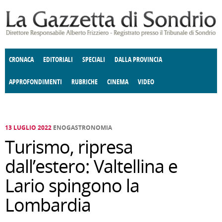
Salta al contenuto principale
CRONACA
EDITORIALI
SPECIALI
DALLA PROVINCIA
APPROFONDIMENTI
RUBRICHE
CINEMA
VIDEO
SOCIETÀ
ENOGASTRONOMIA
COSTUME
DONNE DI VALTELLINA
ECONOMIA
GIUSTIZIA
DEGNO DI NOTA
TERRITORIO
CULTURA
ANGOLO
E SPETTACOLI
DELLE IDEE
FATTI DELLO SPIRITO
POLITICA
CCCVA
13 LUGLIO 2022
ENOGASTRONOMIA
Turismo, ripresa
dall’estero: Valtellina e
Lario spingono la
Lombardia