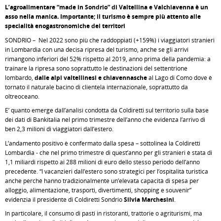
L’agroalimentare “made in Sondrio” di Valtellina e Valchiavenna è un
asso nella manica. Importante; il turismo è sempre più attento alle
specialità enogastronomiche dei territori
SONDRIO – Nel 2022 sono più che raddoppiati (+159%) i viaggiatori stranieri
in Lombardia con una decisa ripresa del turismo, anche se gli arrivi
rimangono inferiori del 52% rispetto al 2019, anno prima della pandemia: a
trainare la ripresa sono soprattutto le destinazioni del settentrione
lombardo,
dalle alpi valtellinesi e chiavennasche
al Lago di Como dove è
tornato il naturale bacino di clientela internazionale, soprattutto da
oltreoceano.
E’ quanto emerge dall’analisi condotta da Coldiretti sul territorio sulla base
dei dati di Bankitalia nel primo trimestre dell’anno che evidenza l’arrivo di
ben 2,3 milioni di viaggiatori dall’estero.
L’andamento positivo è confermato dalla spesa – sottolinea la Coldiretti
Lombardia - che nel primo trimestre di quest’anno per gli stranieri è stata di
1,1 miliardi rispetto ai 288 milioni di euro dello stesso periodo dell’anno
precedente. “I vacanzieri dall’estero sono strategici per l’ospitalità turistica
anche perché hanno tradizionalmente un’elevata capacità di spesa per
alloggio, alimentazione, trasporti, divertimenti, shopping e souvenir”
evidenzia il presidente di Coldiretti Sondrio
Silvia Marchesini
.
In particolare, il consumo di pasti in ristoranti, trattorie o agriturismi, ma