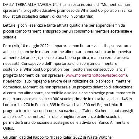
DALLA TERRA ALLA TAVOLA. (Partita la sesta edizione di “Momenti da non
sprecare” il progetto educativo promosso da Whirlpool Corporation in circa
900 istituti scolastici italiani, di cui 146 in Lombardia)
Letture, giochi, esercizi e tante attività quotidiane per appendere fin da
piccoli comportamenti antispreco per un consumo alimentare sostenibile e
solidale
Pero (MI), 10 maggio 2022 – Imparare a non buttare via il cibo, soprattutto
adesso che anche le materie prime alimentari hanno subito un improvviso
aumento dei prezzi, è, non solo una buona pratica, ma una vera e propria
necessità. Consapevole dell’importanza di un consumo alimentare
sostenibile, Whirlpool Corporation, per il sesto anno consecutivo, lancia il
progetto Momenti da non sprecare (
www.momentsnottobewasted.com
),
ribadendo il suo impegno a favore della riduzione dello spreco alimentare
domestico. Momenti da non sprecare è un progetto didattico di educazione
al consumo alimentare, sostenibile e solidale che coinvolge gratuitamente in
questo anno scolastico circa 900 scuole primarie in tutta Italia, di cui 146 in
Lombardia, 270 in Polonia, 335 in Slovacchia e 300 nel Regno Unito. Il
progetto terminerà con il concorso nazionale “Talent Kitchen - I tuoi consigli
antispreco”, che metterà in rete le migliori esperienze delle scuole e
permetterà una donazione a sostegno delle attività del Banco Alimentare
Onlus.
Gli ultimi dati del Rapporto “Il caso Italia” 2022 di Waste Watcher