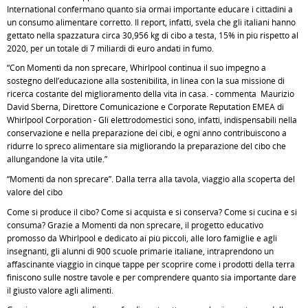
International confermano quanto sia ormai importante educare i cittadini a
un consumo alimentare corretto. Il report, infatti, svela che gli italiani hanno
gettato nella spazzatura circa 30,956 kg di cibo a testa, 15% in più rispetto al
2020, per un totale di 7 miliardi di euro andati in fumo.
“Con Momenti da non sprecare, Whirlpool continua il suo impegno a
sostegno dell’educazione alla sostenibilità, in linea con la sua missione di
ricerca costante del miglioramento della vita in casa. - commenta Maurizio
David Sberna, Direttore Comunicazione e Corporate Reputation EMEA di
Whirlpool Corporation - Gli elettrodomestici sono, infatti, indispensabili nella
conservazione e nella preparazione dei cibi, e ogni anno contribuiscono a
ridurre lo spreco alimentare sia migliorando la preparazione del cibo che
allungandone la vita utile.”
“Momenti da non sprecare”. Dalla terra alla tavola, viaggio alla scoperta del
valore del cibo
Come si produce il cibo? Come si acquista e si conserva? Come si cucina e si
consuma? Grazie a Momenti da non sprecare, il progetto educativo
promosso da Whirlpool e dedicato ai più piccoli, alle loro famiglie e agli
insegnanti, gli alunni di 900 scuole primarie italiane, intraprendono un
affascinante viaggio in cinque tappe per scoprire come i prodotti della terra
finiscono sulle nostre tavole e per comprendere quanto sia importante dare
il giusto valore agli alimenti.