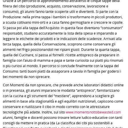
Grazie a un percorso di approfondimento attraverso le cinque tappe della
filiera del cibo (produzione, acquisto, conservazione, lavorazione e
consumo), gli alunni fanno tante scoperte utili e divertenti. Si parte con la
Produzione: nella prima tappa i bambini si trasformano in piccoli produttori,
a scuola coltivano mini-orti e a casa fanno germogliare e crescere le cipolle.
Si passa poi alla tappa dell’Acquisto: in questa fase diventano “consumatori”
responsabili, studiano accuratamente la lista della spesa e imparando a
leggere le etichette dei prodotti e le indicazioni delle scadenze. Arrivati alla
terza tappa, quella della Conservazione, scoprono come conservare gli
alimenti nel frigo posizionandoli nei ripiani giusti. Durante la quarta tappa,
quella del Cucinare, si passa ai fornelli: ricette antispreco da preparare in
famiglia con l’aiuto di mamma e papà e tante curiosità sui piatti più rinomati
o più curiosi al mondo. Il percorso si conclude finalmente con la tappa del
Consumo: tanti buoni piatti da assaporare a tavola in famiglia per godersi i
bei momenti da non sprecare.
Con Momenti da non sprecare, che prevede anche laboratori didattici online
o in presenza, gli alunni imparano le modalità “antispreco”, familiarizzano
con la cucina e gli strumenti del “mestiere”, apprendono a scegliere gli
alimenti in base alla stagionalità̀ e agli equilibri nutrizionali, capiscono come
conservare e riutilizzare il cibo in modo corretto con le attrezzature
tecnologiche più̀ adatte. Inoltre, sul sito
www.momentsnottobewasted.com
alunni, famiglie e docenti possono trovare letture ludico-educative con tanti
consigli da mettere in pratica (da La classifica dei cibi più sostenibili a