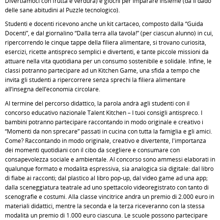
Divertiamoci con frutta e verdura) e giochi per imparare insieme (da Il dado
delle sane abitudini al Puzzle tecnologico).
Studenti e docenti ricevono anche un kit cartaceo, composto dalla “Guida
Docenti”, e dal giornalino “Dalla terra alla tavola!” (per ciascun alunno) in cui,
ripercorrendo le cinque tappe della filiera alimentare, si trovano curiosità,
esercizi, ricette antispreco semplici e divertenti, e tante piccole missioni da
attuare nella vita quotidiana per un consumo sostenibile e solidale. Infine, le
classi potranno partecipare ad un Kitchen Game, una sfida a tempo che
invita gli studenti a ripercorrere senza sprechi la filiera alimentare
all’insegna dell’economia circolare.
Al termine del percorso didattico, la parola andrà agli studenti con il
concorso educativo nazionale Talent Kitchen – I tuoi consigli antispreco. I
bambini potranno partecipare raccontando in modo originale e creativo i
“Momenti da non sprecare” passati in cucina con tutta la famiglia e gli amici.
Come? Raccontando in modo originale, creativo e divertente, l'importanza
dei momenti quotidiani con il cibo da scegliere e consumare con
consapevolezza sociale e ambientale. Al concorso sono ammessi elaborati in
qualunque formato e modalità espressiva, sia analogica sia digitale: dal libro
di fiabe ai racconti; dal plastico al libro pop-up, dal video game ad una app;
dalla sceneggiatura teatrale ad uno spettacolo videoregistrato con tanto di
scenografie e costumi. Alla classe vincitrice andrà un premio di 2.000 euro in
materiali didattici, mentre la seconda e la terza riceveranno con la stessa
modalità un premio di 1.000 euro ciascuna. Le scuole possono partecipare