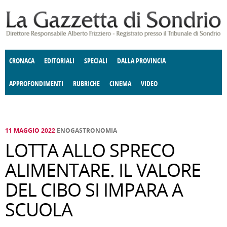
Salta al contenuto principale
CRONACA
EDITORIALI
SPECIALI
DALLA PROVINCIA
APPROFONDIMENTI
RUBRICHE
CINEMA
VIDEO
SOCIETÀ
ENOGASTRONOMIA
COSTUME
DONNE DI VALTELLINA
ECONOMIA
GIUSTIZIA
DEGNO DI NOTA
TERRITORIO
CULTURA
ANGOLO
E SPETTACOLI
DELLE IDEE
FATTI DELLO SPIRITO
POLITICA
CCCVA
11 MAGGIO 2022
ENOGASTRONOMIA
LOTTA ALLO SPRECO
ALIMENTARE. IL VALORE
DEL CIBO SI IMPARA A
SCUOLA