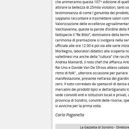
che animeranno questa 107^ edizione di quello
attirare la bellezza di 25mila visitatori, tanti 
testimonianza di come l genuinità dei prodotti
sappiano raccontare e trasmettere valori come 
Valorizzazione delle eccellenze agroalimentari 
Valchiavenna, queste la parole d’ordine della M
fattispecie il “Re Bitto”, dominatore della ker
cerimonia di premiazione si svolgerà nella ser
ufficiale alle ore 12.00 e poi via alle varie inizi
Morbegno, laboratori didattici alla scoperta 
valtellinesi ma anche della “cultura” che racch
Andrea Mainardi, il noto chef che affianca Anto
Rai Uno e Davide Van De Sfroos atteso sabato al
ritmo di folk” , ulteriore occasione per parlare
manifestazione, presente nell’area dei giardini
zero. Il tutto corredato da spettacoli di danza 
mercatini dei prodotti tipici e dell’artigianato
vede coinvolti enti e istituzioni locali e privati
provincia di Sondrio, convinti delle risorse, spe
si avvicina per la prima volta.
Carla Paganella
La Gazzetta di Sondrio - Direttore