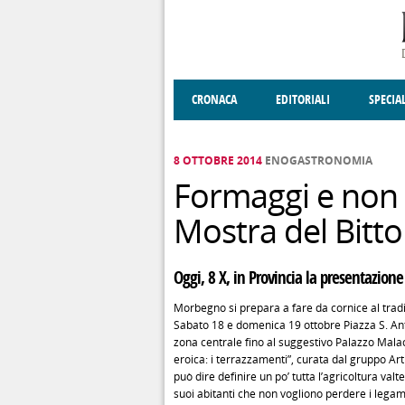
Salta al contenuto principale
CRONACA
EDITORIALI
SPECIA
SOCIETÀ
ENOGASTRONOMIA
COSTUME
DONNE DI VALT
ECONOMI
8 OTTOBRE 2014
ENOGASTRONOMIA
Formaggi e non 
Mostra del Bitt
Oggi, 8 X, in Provincia la presentazione
Morbegno si prepara a fare da cornice al trad
Sabato 18 e domenica 19 ottobre Piazza S. Anto
zona centrale fino al suggestivo Palazzo Malacr
eroica: i terrazzamenti”, curata dal gruppo Art
può dire definire un po’ tutta l’agricoltura va
suoi abitanti che non vogliono perdere i legami c