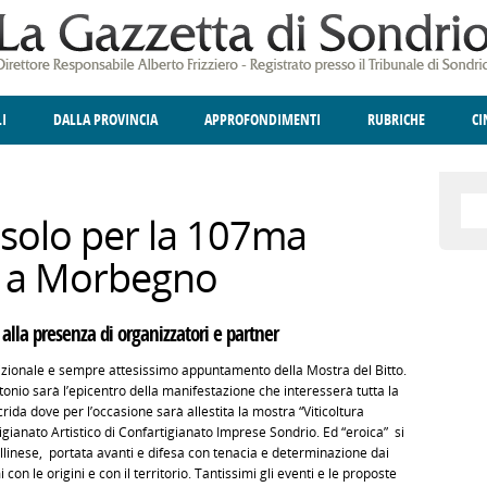
LI
DALLA PROVINCIA
APPROFONDIMENTI
RUBRICHE
C
ELLINA
A
GIUSTIZIA
DEGNO DI NOTA
TERRITORIO
ANGOLO DELLE IDEE
CULTURA E SPETTACOLI
FATTI DELLO SPI
POLIT
solo per la 107ma
o a Morbegno
 alla presenza di organizzatori e partner
izionale e sempre attesissimo appuntamento della Mostra del Bitto.
nio sarà l’epicentro della manifestazione che interesserà tutta la
ida dove per l’occasione sarà allestita la mostra “Viticoltura
igianato Artistico di Confartigianato Imprese Sondrio. Ed “eroica” si
ltellinese, portata avanti e difesa con tenacia e determinazione dai
on le origini e con il territorio. Tantissimi gli eventi e le proposte