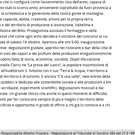
 che si configura come l’avvenimento clou dell’anno, capace di
sono stati lo scorso anno, provenienti soprattutto da fuori provincia a
, la schiettezza e la generosità della nostra gente di montagna
capacità, abilità, creatività, amore per la propria terra.
e del territorio di produzione e lavorazione, Valtellina e
ostra del Bitto. Protagonista assoluto il formaggio e nella
messe che come ogni anno deciderà il vincitore del concorso la cui
ata di sabato 18 ottobre. Apertura alle ore 9.00, inaugurazione
ative: degustazioni guidate, aperitivi nei ristoranti e bar della città di
non solo dei sapori e dei profumi delle produzioni enogastronomiche
iudono fatta di storia, economia, socialità. Ospiti d’eccezione
nella Clerici ne “La prova del cuoco”, la popolare trasmissione di
l’Auditorium S. Antonio con il suo “Terra & Acqua, il territorio a
 di territorio e di turismo. E ancora “C’è una valle”, new entree della
 pubblici e dedicata alla sostenibilità sociale e alle produzioni a km
e acrobazie, esperimenti scientifici, degustazioni musicali e dai
 locale. Un grande sforzo che anche in questi momenti di difficoltà
, uniti per far conoscere sempre di più e meglio il territorio della
cificità e opportunità in grado di offrire a chi già lo conosce e a chi
 Responsabile Alberto Frizziero - Registrazione al Tribunale di Sondrio 285 del 27.8.1997 - 