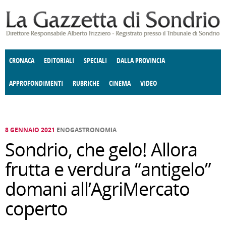
Salta al contenuto principale
CRONACA
EDITORIALI
SPECIALI
DALLA PROVINCIA
APPROFONDIMENTI
RUBRICHE
CINEMA
VIDEO
SOCIETÀ
ENOGASTRONOMIA
COSTUME
DONNE DI VALTELLINA
ECONOMIA
GIUSTIZIA
DEGNO DI NOTA
TERRITORIO
CULTURA
ANGOLO
E SPETTACOLI
DELLE IDEE
FATTI DELLO SPIRITO
POLITICA
CCCVA
8 GENNAIO 2021
ENOGASTRONOMIA
Sondrio, che gelo! Allora
frutta e verdura “antigelo”
domani all’AgriMercato
coperto