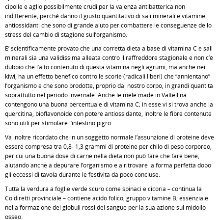
cipolle e aglio possibilmente crudi per la valenza antibatterica non
indifferente, perché danno il giusto quantitativo di sali minerali e vitamine
antiossidanti che sono di grande aiuto per combattere le conseguenze dello
stress del cambio di stagione sull’organismo.
E’ scientificamente provato che una corretta dieta a base di vitamina C e sali
minerali sia una validissima alleata contro il raffreddore stagionale e non c’è
dubbio che l’alto contenuto di questa vitamina negli agrumi, ma anche nei
kiwi, ha un effetto benefico contro le scorie (radicali liberi) che “annientano”
l’organismo e che sono prodotte, proprio dal nostro corpo, in grandi quantità
soprattutto nel periodo invernale. Anche le mele made in Valtellina
contengono una buona percentuale di vitamina C; in esse vi si trova anche la
quercitina, bioflavonoide con potere antiossidante, inoltre le fibre contenute
sono utili per stimolare l’intestino pigro.
Va inoltre ricordato che in un soggetto normale l’assunzione di proteine deve
essere compresa tra 0,8- 1,3 grammi di proteine per chilo di peso corporeo,
per cui una buona dose di carne nella dieta non può fare che fare bene,
aiutando anche a depurare l’organismo e a ritrovare la forma perfetta dopo
gli eccessi di tavola durante le festività da poco concluse.
Tutta la verdura a foglie verde scuro come spinaci e cicoria – continua la
Coldiretti provinciale – contiene acido folico, gruppo vitamine B, essenziale
nella formazione dei globuli rossi del sangue per la sua azione sul midollo
osseo.