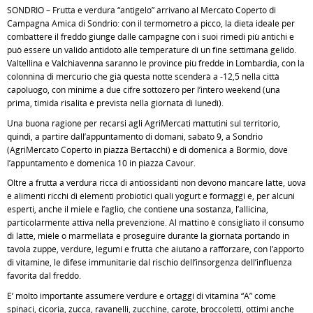
SONDRIO – Frutta e verdura “antigelo” arrivano al Mercato Coperto di
Campagna Amica di Sondrio: con il termometro a picco, la dieta ideale per
combattere il freddo giunge dalle campagne con i suoi rimedi più antichi e
può essere un valido antidoto alle temperature di un fine settimana gelido.
Valtellina e Valchiavenna saranno le province più fredde in Lombardia, con la
colonnina di mercurio che già questa notte scenderà a -12,5 nella città
capoluogo, con minime a due cifre sottozero per l’intero weekend (una
prima, timida risalita è prevista nella giornata di lunedì).
Una buona ragione per recarsi agli AgriMercati mattutini sul territorio,
quindi, a partire dall’appuntamento di domani, sabato 9, a Sondrio
(AgriMercato Coperto in piazza Bertacchi) e di domenica a Bormio, dove
l’appuntamento è domenica 10 in piazza Cavour.
Oltre a frutta a verdura ricca di antiossidanti non devono mancare latte, uova
e alimenti ricchi di elementi probiotici quali yogurt e formaggi e, per alcuni
esperti, anche il miele e l’aglio, che contiene una sostanza, l’allicina,
particolarmente attiva nella prevenzione. Al mattino è consigliato il consumo
di latte, miele o marmellata e proseguire durante la giornata portando in
tavola zuppe, verdure, legumi e frutta che aiutano a rafforzare, con l’apporto
di vitamine, le difese immunitarie dal rischio dell’insorgenza dell’influenza
favorita dal freddo.
E’ molto importante assumere verdure e ortaggi di vitamina “A” come
spinaci, cicoria, zucca, ravanelli, zucchine, carote, broccoletti, ottimi anche