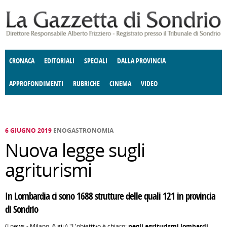
Salta al contenuto principale
CRONACA
EDITORIALI
SPECIALI
DALLA PROVINCIA
APPROFONDIMENTI
RUBRICHE
CINEMA
VIDEO
SOCIETÀ
ENOGASTRONOMIA
COSTUME
DONNE DI VALTELLINA
ECONOMIA
GIUSTIZIA
DEGNO DI NOTA
TERRITORIO
CULTURA
ANGOLO
E SPETTACOLI
DELLE IDEE
FATTI DELLO SPIRITO
POLITICA
CCCVA
6 GIUGNO 2019
ENOGASTRONOMIA
Nuova legge sugli
agriturismi
In Lombardia ci sono 1688 strutture delle quali 121 in provincia
di Sondrio
(Lnews - Milano, 6 giu) "L'obiettivo è chiaro:
negli
agriturismi lombardi