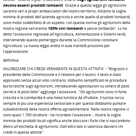
devono esserci prodotti lombardi
. Grazie a questa legge gli agriturismi
saranno veri e propri ambasciatori del nostro territorio. Alziamo la soglia
minima di prodotti dell'azienda agricola e anche quello di prodotti lombardi;
sono molto soddisfatto di un aspetto: con questa norma gli agriturismi della
nostra regione serviranno
100% vini lombardi
e pesce lombardo". Lo ha
detto l'assessore regionale all'Agricoltura, Alimentazione e Sistemi verdi,
intervenendo questo pomeriggio durante la Commissione consiliare
Agricoltura. La nuova legge andrà in aula martedì prossimo per
l'approvazione
definitiva.
VALORIZZARE CHI CREDE VERAMENTE IN QUESTA ATTIVITA' - "Ringrazio il
presidente della Commissione e il relatore per il lavoro. Il testo è stato
approvato senza alcun voto contrario. Abbiamo semplificato le procedure
burocratiche sugli agriturismi, introducendo agevolazioni su umero di pasti
serviti e di posti letto" aggiunge l'assessore. "Gli agriturismi sono in forte
crescita e la Lombardia è una meta turistica da sfruttare. Il turista cerca
sempre di più una esperienza sensoriale e per questo dobbiamo puntare
sulladistintivitá della nostra offerta agroalimentare. Nella nostra regione ci
sono quasi 1.700 strutture - ha ricordato l'assessore -. Alzare la soglia
minima dei prodotti locali significa anche bloccare i furbi che si nascondono
dietro all'etichetta di agriturismo. Dall'altro lato si valorizza davvero chi
crede in questa attività".