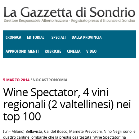
Salta al contenuto principale
CRONACA
EDITORIALI
SPECIALI
DALLA PROVINCIA
APPROFONDIMENTI
RUBRICHE
CINEMA
VIDEO
SOCIETÀ
ENOGASTRONOMIA
COSTUME
DONNE DI VALTELLINA
ECONOMIA
GIUSTIZIA
DEGNO DI NOTA
TERRITORIO
CULTURA
ANGOLO
E SPETTACOLI
DELLE IDEE
FATTI DELLO SPIRITO
POLITICA
CCCVA
5 MARZO 2014
ENOGASTRONOMIA
Wine Spectator, 4 vini
regionali (2 valtellinesi) nei
top 100
(Ln - Milano) Bellavista, Ca' del Bosco, Mamete Prevostini, Nino Negri sono le
quattro cantine lombarde che la prestigiosa testata 'Wine Spectator' ha