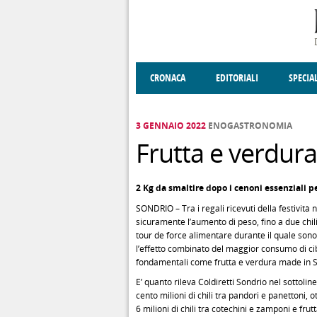
Salta al contenuto principale
CRONACA
EDITORIALI
SPECIA
SOCIETÀ
ENOGASTRONOMIA
COSTUME
DONNE DI VALT
ECONOMI
3 GENNAIO 2022
ENOGASTRONOMIA
Frutta e verdur
2 Kg da smaltire dopo i cenoni essenziali pe
SONDRIO – Tra i regali ricevuti della festività 
sicuramente l’aumento di peso, fino a due chili
tour de force alimentare durante il quale sono
l’effetto combinato del maggior consumo di cib
fondamentali come frutta e verdura made in S
E’ quanto rileva Coldiretti Sondrio nel sottolin
cento milioni di chili tra pandori e panettoni, o
6 milioni di chili tra cotechini e zamponi e fru