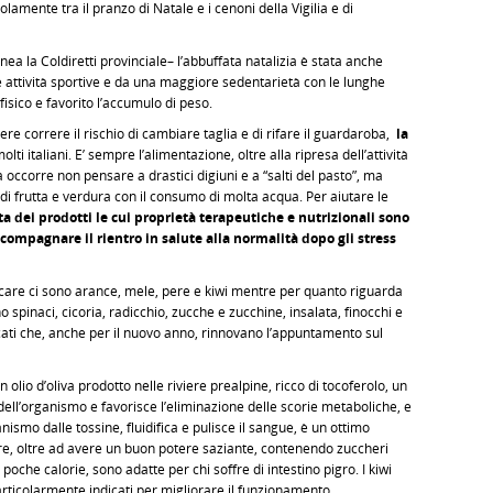
olamente tra il pranzo di Natale e i cenoni della Vigilia e di
inea la Coldiretti provinciale– l’abbuffata natalizia è stata anche
attività sportive e da una maggiore sedentarietà con le lunghe
isico e favorito l’accumulo di peso.
re correre il rischio di cambiare taglia e di rifare il guardaroba,
la
lti italiani. E’ sempre l’alimentazione, oltre alla ripresa dell’attività
ma occorre non pensare a drastici digiuni e a “salti del pasto”, ma
a di frutta e verdura con il consumo di molta acqua. Per aiutare le
sta dei prodotti le cui proprietà terapeutiche e nutrizionali sono
ccompagnare il rientro in salute alla normalità dopo gli stress
icare ci sono arance, mele, pere e kiwi mentre per quanto riguarda
 spinaci, cicoria, radicchio, zucche e zucchine, insalata, finocchi e
rcati che, anche per il nuovo anno, rinnovano l’appuntamento sul
 olio d’oliva prodotto nelle riviere prealpine, ricco di tocoferolo, un
ell’organismo e favorisce l’eliminazione delle scorie metaboliche, e
ismo dalle tossine, fluidifica e pulisce il sangue, è un ottimo
pere, oltre ad avere un buon potere saziante, contenendo zuccheri
 poche calorie, sono adatte per chi soffre di intestino pigro. I kiwi
particolarmente indicati per migliorare il funzionamento