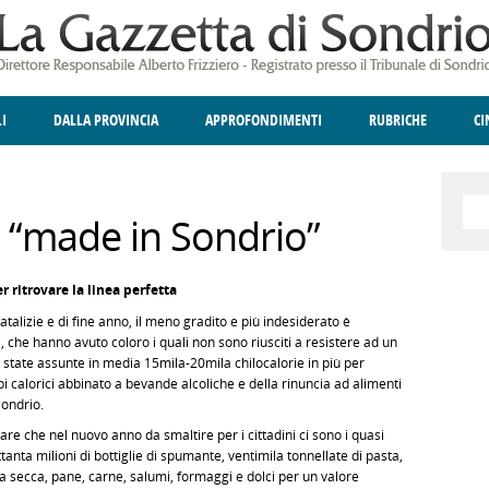
LI
DALLA PROVINCIA
APPROFONDIMENTI
RUBRICHE
C
ELLINA
A
GIUSTIZIA
DEGNO DI NOTA
TERRITORIO
ANGOLO DELLE IDEE
CULTURA E SPETTACOLI
FATTI DELLO SPI
POLIT
a “made in Sondrio”
r ritrovare la linea perfetta
natalizie e di fine anno, il meno gradito e più indesiderato è
, che hanno avuto coloro i quali non sono riusciti a resistere ad un
 state assunte in media 15mila-20mila chilocalorie in più per
i calorici abbinato a bevande alcoliche e della rinuncia ad alimenti
ondrio.
eare che nel nuovo anno da smaltire per i cittadini ci sono i quasi
ttanta milioni di bottiglie di spumante, ventimila tonnellate di pasta,
tta secca, pane, carne, salumi, formaggi e dolci per un valore