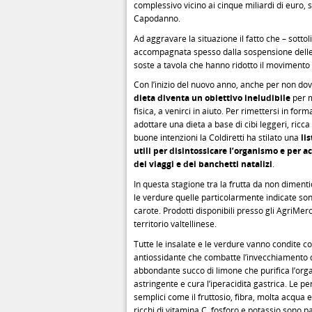
complessivo vicino ai cinque miliardi di euro, s
Capodanno.
Ad aggravare la situazione il fatto che – sottol
accompagnata spesso dalla sospensione delle 
soste a tavola che hanno ridotto il movimento f
Con l’inizio del nuovo anno, anche per non dove
dieta diventa un obiettivo ineludibile
per mo
fisica, a venirci in aiuto. Per rimettersi in for
adottare una dieta a base di cibi leggeri, ricc
buone intenzioni la Coldiretti ha stilato una
li
utili per disintossicare l’organismo e per a
dei viaggi e dei banchetti natalizi
.
In questa stagione tra la frutta da non diment
le verdure quelle particolarmente indicate sono
carote. Prodotti disponibili presso gli AgriMe
territorio valtellinese.
Tutte le insalate e le verdure vanno condite con
antiossidante che combatte l’invecchiamento d
abbondante succo di limone che purifica l’organ
astringente e cura l’iperacidità gastrica. Le 
semplici come il fruttosio, fibra, molta acqua e
ricchi di vitamina C, fosforo e potassio sono 