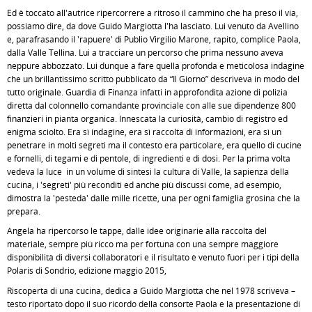
Ed è toccato all'autrice ripercorrere a ritroso il cammino che ha preso il via,
possiamo dire, da dove Guido Margiotta l'ha lasciato. Lui venuto da Avellino
e, parafrasando il 'rapuere' di Publio Virgilio Marone, rapito, complice Paola,
dalla Valle Tellina. Lui a tracciare un percorso che prima nessuno aveva
neppure abbozzato. Lui dunque a fare quella profonda e meticolosa indagine
che un brillantissimo scritto pubblicato da “Il Giorno” descriveva in modo del
tutto originale. Guardia di Finanza infatti in approfondita azione di polizia
diretta dal colonnello comandante provinciale con alle sue dipendenze 800
finanzieri in pianta organica. Innescata la curiosità, cambio di registro ed
enigma sciolto. Era sì indagine, era sì raccolta di informazioni, era sì un
penetrare in molti segreti ma il contesto era particolare, era quello di cucine
e fornelli, di tegami e di pentole, di ingredienti e di dosi. Per la prima volta
vedeva la luce in un volume di sintesi la cultura di Valle, la sapienza della
cucina, i 'segreti' più reconditi ed anche più discussi come, ad esempio,
dimostra la 'pesteda' dalle mille ricette, una per ogni famiglia grosina che la
prepara.
Angela ha ripercorso le tappe, dalle idee originarie alla raccolta del
materiale, sempre più ricco ma per fortuna con una sempre maggiore
disponibilità di diversi collaboratori e il risultato è venuto fuori per i tipi della
Polaris di Sondrio, edizione maggio 2015,
Riscoperta di una cucina, dedica a Guido Margiotta che nel 1978 scriveva –
testo riportato dopo il suo ricordo della consorte Paola e la presentazione di