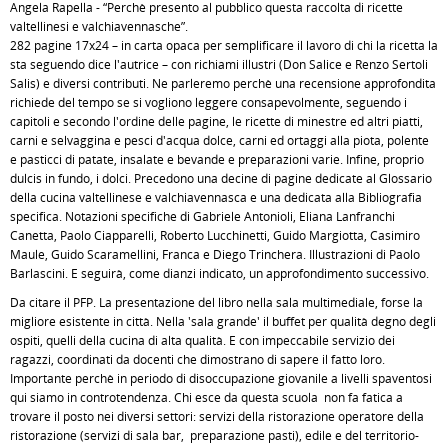
Angela Rapella - “Perchè presento al pubblico questa raccolta di ricette
valtellinesi e valchiavennasche”.
282 pagine 17x24 – in carta opaca per semplificare il lavoro di chi la ricetta la
sta seguendo dice l'autrice – con richiami illustri (Don Salice e Renzo Sertoli
Salis) e diversi contributi. Ne parleremo perchè una recensione approfondita
richiede del tempo se si vogliono leggere consapevolmente, seguendo i
capitoli e secondo l'ordine delle pagine, le ricette di minestre ed altri piatti,
carni e selvaggina e pesci d'acqua dolce, carni ed ortaggi alla piota, polente
e pasticci di patate, insalate e bevande e preparazioni varie. Infine, proprio
dulcis in fundo, i dolci. Precedono una decine di pagine dedicate al Glossario
della cucina valtellinese e valchiavennasca e una dedicata alla Bibliografia
specifica. Notazioni specifiche di Gabriele Antonioli, Eliana Lanfranchi
Canetta, Paolo Ciapparelli, Roberto Lucchinetti, Guido Margiotta, Casimiro
Maule, Guido Scaramellini, Franca e Diego Trinchera. Illustrazioni di Paolo
Barlascini. E seguirà, come dianzi indicato, un approfondimento successivo.
Da citare il PFP. La presentazione del libro nella sala multimediale, forse la
migliore esistente in città. Nella 'sala grande' il buffet per qualità degno degli
ospiti, quelli della cucina di alta qualità. E con impeccabile servizio dei
ragazzi, coordinati da docenti che dimostrano di sapere il fatto loro.
Importante perchè in periodo di disoccupazione giovanile a livelli spaventosi
qui siamo in controtendenza. Chi esce da questa scuola non fa fatica a
trovare il posto nei diversi settori: servizi della ristorazione operatore della
ristorazione (servizi di sala bar, preparazione pasti), edile e del territorio-