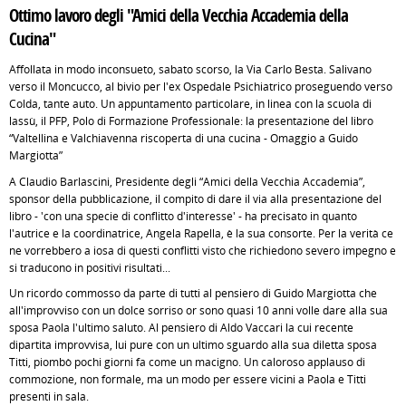
Ottimo lavoro degli "Amici della Vecchia Accademia della
Cucina"
Affollata in modo inconsueto, sabato scorso, la Via Carlo Besta. Salivano
verso il Moncucco, al bivio per l'ex Ospedale Psichiatrico proseguendo verso
Colda, tante auto. Un appuntamento particolare, in linea con la scuola di
lassù, il PFP, Polo di Formazione Professionale: la presentazione del libro
“Valtellina e Valchiavenna riscoperta di una cucina - Omaggio a Guido
Margiotta”
A Claudio Barlascini, Presidente degli “Amici della Vecchia Accademia”,
sponsor della pubblicazione, il compito di dare il via alla presentazione del
libro - 'con una specie di conflitto d'interesse' - ha precisato in quanto
l'autrice e la coordinatrice, Angela Rapella, è la sua consorte. Per la verità ce
ne vorrebbero a iosa di questi conflitti visto che richiedono severo impegno e
si traducono in positivi risultati...
Un ricordo commosso da parte di tutti al pensiero di Guido Margiotta che
all'improvviso con un dolce sorriso or sono quasi 10 anni volle dare alla sua
sposa Paola l'ultimo saluto. Al pensiero di Aldo Vaccari la cui recente
dipartita improvvisa, lui pure con un ultimo sguardo alla sua diletta sposa
Titti, piombò pochi giorni fa come un macigno. Un caloroso applauso di
commozione, non formale, ma un modo per essere vicini a Paola e Titti
presenti in sala.