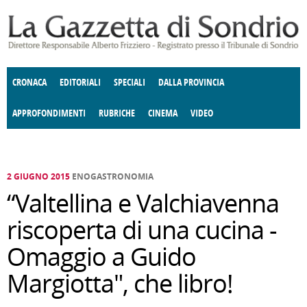
Salta al contenuto principale
CRONACA
EDITORIALI
SPECIALI
DALLA PROVINCIA
APPROFONDIMENTI
RUBRICHE
CINEMA
VIDEO
SOCIETÀ
ENOGASTRONOMIA
COSTUME
DONNE DI VALTELLINA
ECONOMIA
GIUSTIZIA
DEGNO DI NOTA
TERRITORIO
CULTURA
ANGOLO
E SPETTACOLI
DELLE IDEE
FATTI DELLO SPIRITO
POLITICA
CCCVA
2 GIUGNO 2015
ENOGASTRONOMIA
“Valtellina e Valchiavenna
riscoperta di una cucina -
Omaggio a Guido
Margiotta", che libro!