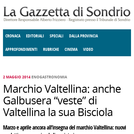
Salta al contenuto principale
CRONACA
EDITORIALI
SPECIALI
DALLA PROVINCIA
APPROFONDIMENTI
RUBRICHE
CINEMA
VIDEO
SOCIETÀ
ENOGASTRONOMIA
COSTUME
DONNE DI VALTELLINA
ECONOMIA
GIUSTIZIA
DEGNO DI NOTA
TERRITORIO
CULTURA
ANGOLO
E SPETTACOLI
DELLE IDEE
FATTI DELLO SPIRITO
POLITICA
CCCVA
2 MAGGIO 2014
ENOGASTRONOMIA
Marchio Valtellina: anche
Galbusera “veste” di
Valtellina la sua Bisciola
Marzo e aprile ancora all’insegna del marchio Valtellina: nuovi