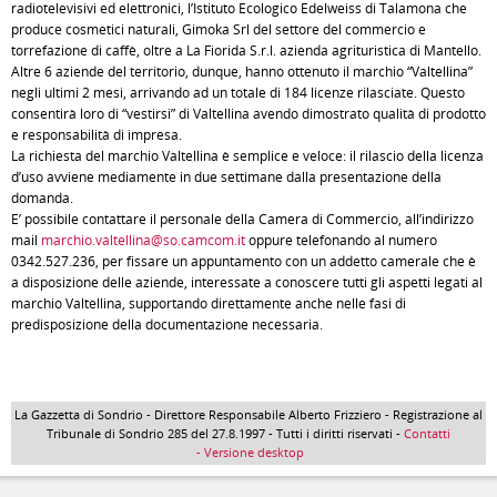
radiotelevisivi ed elettronici, l’Istituto Ecologico Edelweiss di Talamona che
produce cosmetici naturali, Gimoka Srl del settore del commercio e
torrefazione di caffè, oltre a La Fiorida S.r.l. azienda agrituristica di Mantello.
Altre 6 aziende del territorio, dunque, hanno ottenuto il marchio “Valtellina”
negli ultimi 2 mesi, arrivando ad un totale di 184 licenze rilasciate. Questo
consentirà loro di “vestirsi” di Valtellina avendo dimostrato qualità di prodotto
e responsabilità di impresa.
La richiesta del marchio Valtellina è semplice e veloce: il rilascio della licenza
d’uso avviene mediamente in due settimane dalla presentazione della
domanda.
E’ possibile contattare il personale della Camera di Commercio, all’indirizzo
mail
marchio.valtellina@so.camcom.it
oppure telefonando al numero
0342.527.236, per fissare un appuntamento con un addetto camerale che è
a disposizione delle aziende, interessate a conoscere tutti gli aspetti legati al
marchio Valtellina, supportando direttamente anche nelle fasi di
predisposizione della documentazione necessaria.
La Gazzetta di Sondrio - Direttore Responsabile Alberto Frizziero - Registrazione al
Tribunale di Sondrio 285 del 27.8.1997 - Tutti i diritti riservati -
Contatti
- Versione desktop