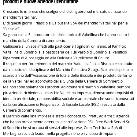
prodotti e nuove aziende licenziatarie
Crescono le imprese che scelgono di distinguersi sul mercato utilizzando il
marchio “Valtellina”.
E’ di questi giorni il rilascio a Galbusera SpA del marchio “Valtellina” per la
“Bisciola”.
Salgono così a 6 i produttori del dolce tipico di Valtellina che hanno scelto il
marchio della Camera di commercio.
Galbusera si unisce infatti alla pasticceria Tognolini di Tirano, al Panificio
Valtellina di Sondrio, alla pasticceria dei F.lli Parolo di Sondrio, al Panificio
Rigamonti di Albosaggia ed alla Dolciaria Valtellinese di Chiuro.
Il requisito per l’ottenimento del marchio “Valtellina” sulla Bisciola è costituito
dal rispetto del disciplinare del Marchio Collettivo Geografico, predisposto lo
scorso anno dall’”Associazione di tutela della Bisciola e dei prodotti da forno
della Valtellina” ed approvato dalla Giunta della Camera di Commercio.
Ma non sono solamente i prodotti ad ottenere il marchio Valtellina: sempre
più aziende richiedono il marchio Valtellina Impresa, dimostrando requisiti di
identità territoriale, responsabilità sociale e ambientale che sono riconosciuti
dalla certificazione di Responsabilità Sociale Locale (RSL) rilasciata dalla
Camera di commercio.
Il Marchio Valtellina Impresa è stato riconosciuto, infatti, ad altre 5 aziende
che hanno previamente ottenuto la certificazione RSL: Free Work Servizi Srl
di Sondrio che si occupa di servizi alle imprese, Com-Tech Italia SpA di
Morbegno società leader nella progettazione e sviluppo di impianti