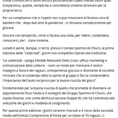
scelte cromatiche si fanno ancora più essenziali rispecchiando valori quali:
trasparenza, qualità, semplicità e concretezza insieme all’amore per la
propria terra.
Per un compleanno che si rispetti non si può rinunciare al festoso coro di
bambini che - dopo due anni di pandemia - si ritrovano semplicemente per
giocare.
Giocare con semplicità, come si faceva una volta, per ridere, condividere,
conoscersi, per… stare insieme.
Lunedì 4 aprile, dunque, si terrà, presso il campo sportivo di Chiuro, la prima
edizione delle "Latteriadi", giochi non competitivi ispirati alla tradizione.
“Le Latteriadi - spiega Matilde Robustelli Della Cuna, ufficio marketing e
comunicazione della Latteria - sono un modo per rinnovare il nostro
impegno a favore dei ragazzi, un’esperienza giocosa e divertente di socialità
ritrovata che al contempo attivi lo spirito di gruppo e faccia comprendere
l'importanza dell'aiuto reciproco per la buona riuscita del gioco”.
Fondamentale per la buona riuscita di quello che promette di diventare un
appuntamento fisso l'aiuto e il sostegno del Gruppo Sportivo di Chiuro, che
ospita l’evento, così come dell’Associazione Doppia W, che ha contribuito alla
selezione dei giochi e modalità di svolgimento.
Per questa prima edizione i giochi saranno riservati a 4 classi della seconda
media dell’Istituto Comprensivo di Ponte per un totale di 74 ragazzi, ci