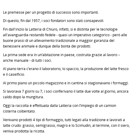
Le premesse per un progetto di successo sono importanti.
Di questo, fin dal 1957, i soci fondatori sono stati consapevoli.
Fin dall'inizio la Latteria di Chiuro, infatti, si è distinta per le tecnologie
all'avanguardia restando fedele - quasi un imperativo categorico - però alle
buone prassi di un allevamento tradizionale a maggior garanzia del
benessere animale e dunque della bontà dei prodotti.
La prima sede era in un’abitazione in paese, costruita grazie al lavoro –
anche manuale - di tutti i soci.
Al piano terra c’erano il laboratorio, lo spaccio, la produzione del latte fresco
e il caseificio.
Al primo piano un piccolo magazzino e in cantina si stagionavano i formaggi.
Si lavorava 7 giorni su 7, i soci conferivano il latte due volte al giorno, ancora
caldo dopo la mungitura.
Oggi la raccolta è effettuata dalla Latteria con l’impiego di un camion
cisterna coibentato.
Venivano prodotti 4 tipi di formaggio, tutti legati alla tradizione e lavorati a
latte crudo: grasso, semigrasso, magro e lo Scimudin, al termine, con il siero,
veniva prodotta la ricotta.