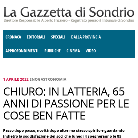
Salta al contenuto principale
CRONACA
EDITORIALI
SPECIALI
DALLA PROVINCIA
APPROFONDIMENTI
RUBRICHE
CINEMA
VIDEO
SOCIETÀ
ENOGASTRONOMIA
COSTUME
DONNE DI VALTELLINA
ECONOMIA
GIUSTIZIA
DEGNO DI NOTA
TERRITORIO
CULTURA
ANGOLO
E SPETTACOLI
DELLE IDEE
FATTI DELLO SPIRITO
POLITICA
CCCVA
1 APRILE 2022
ENOGASTRONOMIA
CHIURO: IN LATTERIA, 65
ANNI DI PASSIONE PER LE
COSE BEN FATTE
Passo dopo passo, novità dopo altre ma stesso spirito e guardando
indietro la soddisfazione dei soci che lunedì 4 spegneranno le 85