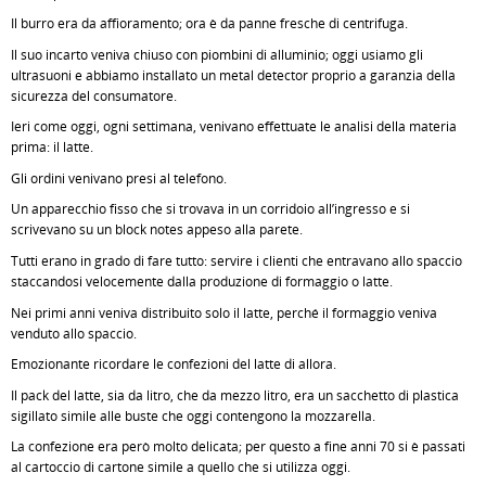
Il burro era da affioramento; ora è da panne fresche di centrifuga.
Il suo incarto veniva chiuso con piombini di alluminio; oggi usiamo gli
ultrasuoni e abbiamo installato un metal detector proprio a garanzia della
sicurezza del consumatore.
Ieri come oggi, ogni settimana, venivano effettuate le analisi della materia
prima: il latte.
Gli ordini venivano presi al telefono.
Un apparecchio fisso che si trovava in un corridoio all’ingresso e si
scrivevano su un block notes appeso alla parete.
Tutti erano in grado di fare tutto: servire i clienti che entravano allo spaccio
staccandosi velocemente dalla produzione di formaggio o latte.
Nei primi anni veniva distribuito solo il latte, perché il formaggio veniva
venduto allo spaccio.
Emozionante ricordare le confezioni del latte di allora.
Il pack del latte, sia da litro, che da mezzo litro, era un sacchetto di plastica
sigillato simile alle buste che oggi contengono la mozzarella.
La confezione era però molto delicata; per questo a fine anni 70 si è passati
al cartoccio di cartone simile a quello che si utilizza oggi.