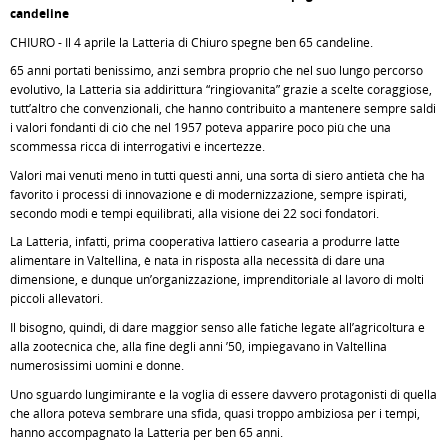
candeline
CHIURO - Il 4 aprile la Latteria di Chiuro spegne ben 65 candeline.
65 anni portati benissimo, anzi sembra proprio che nel suo lungo percorso
evolutivo, la Latteria sia addirittura “ringiovanita” grazie a scelte coraggiose,
tutt’altro che convenzionali, che hanno contribuito a mantenere sempre saldi
i valori fondanti di ciò che nel 1957 poteva apparire poco più che una
scommessa ricca di interrogativi e incertezze.
Valori mai venuti meno in tutti questi anni, una sorta di siero antietà che ha
favorito i processi di innovazione e di modernizzazione, sempre ispirati,
secondo modi e tempi equilibrati, alla visione dei 22 soci fondatori.
La Latteria, infatti, prima cooperativa lattiero casearia a produrre latte
alimentare in Valtellina, è nata in risposta alla necessità di dare una
dimensione, e dunque un’organizzazione, imprenditoriale al lavoro di molti
piccoli allevatori.
Il bisogno, quindi, di dare maggior senso alle fatiche legate all’agricoltura e
alla zootecnica che, alla fine degli anni ’50, impiegavano in Valtellina
numerosissimi uomini e donne.
Uno sguardo lungimirante e la voglia di essere davvero protagonisti di quella
che allora poteva sembrare una sfida, quasi troppo ambiziosa per i tempi,
hanno accompagnato la Latteria per ben 65 anni.