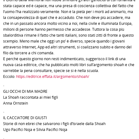
stata capace ed è capace, ma una presa di coscienza collettiva del fatto che
l’uomo l’ha realizzato veramente. Non è la pietà per i morti ad animarlo, ma
la consapevolezza di quel che è accaduto. Che non deve più accadere, ma
che in un passato ancora molto vicino a noi, nella civile e illuminata Europa,
milioni di persone hanno permesso che accadesse. Tuttora la cosa più
sbalorditiva rimane il fatto che tanti italiani, sono stati zitti di fronte a questo
scempio. Meno male che oggi un po’ è diverso, specie quando i giovani
attraverso Internet, App ed altri strumenti, si coalizzano subito e danno del
filo da torcere a chi comanda.
E perché questo giorno non resti indimenticato, suggerisco il link di una
nuova casa editrice, che ha pubblicato molti libri sull’argomento shoah e che
varrebbe la pena consultare, specie se si è nella scuola.
Eccolo:
https://editrice.effata.it/argomento/shoah/
·
GLI OCCHI DI MIA MADRE
La Shoah raccontata ai miei figli
Anna Ornstein
·
IL CACCIATORE DI GIUSTI
Storie di non ebrei che salvarono i figli d’Israele dalla Shoah
Ugo Pacifici Noja e Silvia Pacifici Noja
·