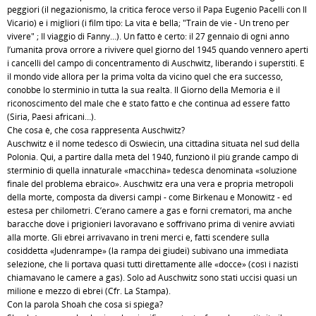
peggiori (il negazionismo, la critica feroce verso il Papa Eugenio Pacelli con Il
Vicario) e i migliori (i film tipo: La vita è bella; "Train de vie - Un treno per
vivere" ; Il viaggio di Fanny…). Un fatto è certo: il 27 gennaio di ogni anno
l’umanità prova orrore a rivivere quel giorno del 1945 quando vennero aperti
i cancelli del campo di concentramento di Auschwitz, liberando i superstiti. E
il mondo vide allora per la prima volta da vicino quel che era successo,
conobbe lo sterminio in tutta la sua realtà. Il Giorno della Memoria è il
riconoscimento del male che è stato fatto e che continua ad essere fatto
(Siria, Paesi africani…).
Che cosa è, che cosa rappresenta Auschwitz?
Auschwitz è il nome tedesco di Oswiecin, una cittadina situata nel sud della
Polonia. Qui, a partire dalla metà del 1940, funzionò il più grande campo di
sterminio di quella innaturale «macchina» tedesca denominata «soluzione
finale del problema ebraico». Auschwitz era una vera e propria metropoli
della morte, composta da diversi campi - come Birkenau e Monowitz - ed
estesa per chilometri. C’erano camere a gas e forni crematori, ma anche
baracche dove i prigionieri lavoravano e soffrivano prima di venire avviati
alla morte. Gli ebrei arrivavano in treni merci e, fatti scendere sulla
cosiddetta «Judenrampe» (la rampa dei giudei) subivano una immediata
selezione, che li portava quasi tutti direttamente alle «docce» (così i nazisti
chiamavano le camere a gas). Solo ad Auschwitz sono stati uccisi quasi un
milione e mezzo di ebrei (Cfr. La Stampa).
Con la parola Shoah che cosa si spiega?