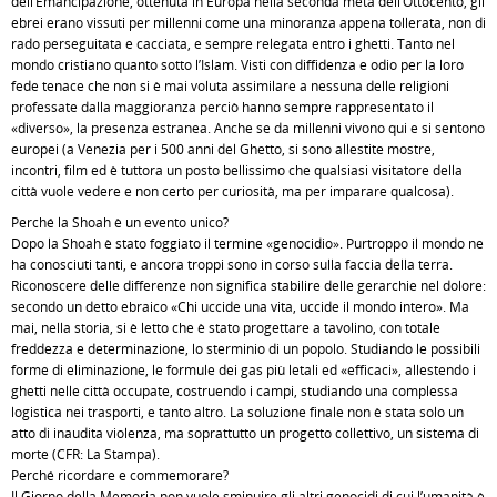
dell’Emancipazione, ottenuta in Europa nella seconda metà dell’Ottocento, gli
ebrei erano vissuti per millenni come una minoranza appena tollerata, non di
rado perseguitata e cacciata, e sempre relegata entro i ghetti. Tanto nel
mondo cristiano quanto sotto l’Islam. Visti con diffidenza e odio per la loro
fede tenace che non si è mai voluta assimilare a nessuna delle religioni
professate dalla maggioranza perciò hanno sempre rappresentato il
«diverso», la presenza estranea. Anche se da millenni vivono qui e si sentono
europei (a Venezia per i 500 anni del Ghetto, si sono allestite mostre,
incontri, film ed è tuttora un posto bellissimo che qualsiasi visitatore della
città vuole vedere e non certo per curiosità, ma per imparare qualcosa).
Perché la Shoah è un evento unico?
Dopo la Shoah è stato foggiato il termine «genocidio». Purtroppo il mondo ne
ha conosciuti tanti, e ancora troppi sono in corso sulla faccia della terra.
Riconoscere delle differenze non significa stabilire delle gerarchie nel dolore:
secondo un detto ebraico «Chi uccide una vita, uccide il mondo intero». Ma
mai, nella storia, si è letto che è stato progettare a tavolino, con totale
freddezza e determinazione, lo sterminio di un popolo. Studiando le possibili
forme di eliminazione, le formule dei gas più letali ed «efficaci», allestendo i
ghetti nelle città occupate, costruendo i campi, studiando una complessa
logistica nei trasporti, e tanto altro. La soluzione finale non è stata solo un
atto di inaudita violenza, ma soprattutto un progetto collettivo, un sistema di
morte (CFR: La Stampa).
Perché ricordare e commemorare?
Il Giorno della Memoria non vuole sminuire gli altri genocidi di cui l’umanità è