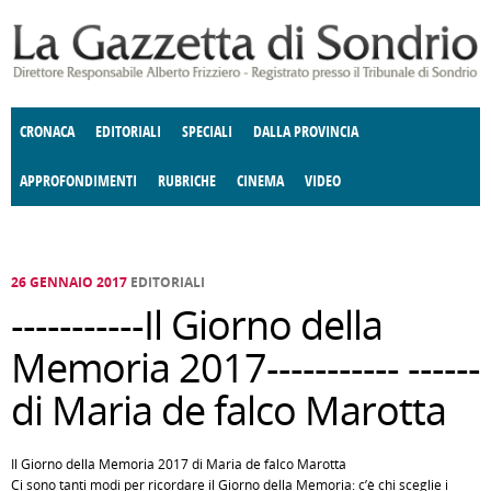
Salta al contenuto principale
CRONACA
EDITORIALI
SPECIALI
DALLA PROVINCIA
APPROFONDIMENTI
RUBRICHE
CINEMA
VIDEO
SOCIETÀ
ENOGASTRONOMIA
COSTUME
DONNE DI VALTELLINA
ECONOMIA
GIUSTIZIA
DEGNO DI NOTA
TERRITORIO
CULTURA
ANGOLO
E SPETTACOLI
DELLE IDEE
FATTI DELLO SPIRITO
POLITICA
CCCVA
26 GENNAIO 2017
EDITORIALI
-----------Il Giorno della
Memoria 2017----------- ------
di Maria de falco Marotta
Il Giorno della Memoria 2017 di Maria de falco Marotta
Ci sono tanti modi per ricordare il Giorno della Memoria: c’è chi sceglie i