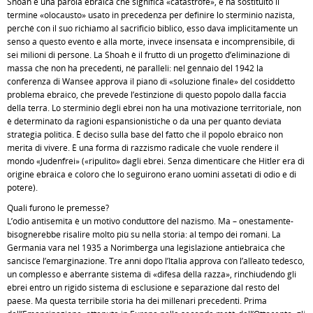
Shoah è una parola ebraica che significa «catastrofe», e ha sostituito il
termine «olocausto» usato in precedenza per definire lo sterminio nazista,
perché con il suo richiamo al sacrificio biblico, esso dava implicitamente un
senso a questo evento e alla morte, invece insensata e incomprensibile, di
sei milioni di persone. La Shoah è il frutto di un progetto d’eliminazione di
massa che non ha precedenti, né paralleli: nel gennaio del 1942 la
conferenza di Wansee approva il piano di «soluzione finale» del cosiddetto
problema ebraico, che prevede l’estinzione di questo popolo dalla faccia
della terra. Lo sterminio degli ebrei non ha una motivazione territoriale, non
è determinato da ragioni espansionistiche o da una per quanto deviata
strategia politica. È deciso sulla base del fatto che il popolo ebraico non
merita di vivere. È una forma di razzismo radicale che vuole rendere il
mondo «Judenfrei» («ripulito» dagli ebrei. Senza dimenticare che Hitler era di
origine ebraica e coloro che lo seguirono erano uomini assetati di odio e di
potere).
Quali furono le premesse?
L’odio antisemita è un motivo conduttore del nazismo. Ma – onestamente-
bisognerebbe risalire molto più su nella storia: al tempo dei romani. La
Germania vara nel 1935 a Norimberga una legislazione antiebraica che
sancisce l’emarginazione. Tre anni dopo l’Italia approva con l’alleato tedesco,
un complesso e aberrante sistema di «difesa della razza», rinchiudendo gli
ebrei entro un rigido sistema di esclusione e separazione dal resto del
paese. Ma questa terribile storia ha dei millenari precedenti. Prima