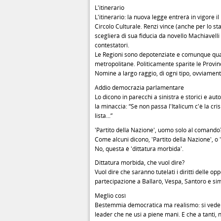
L'itinerario
L'itinerario: la nuova legge entrerà in vigore il
Circolo Culturale. Renzi vince (anche per lo s
sceglierà di sua fiducia da novello Machiavelli 
contestatori.
Le Regioni sono depotenziate e comunque quas
metropolitane. Politicamente sparite le Provi
Nomine a largo raggio, di ogni tipo, ovviamen
Addio democrazia parlamentare
Lo dicono in parecchi a sinistra e storici e au
la minaccia: “Se non passa l'Italicum c'è la cri
lista...”
'Partito della Nazione', uomo solo al comando
Come alcuni dicono, 'Partito della Nazione', 
No, questa è 'dittatura morbida'.
Dittatura morbida, che vuol dire?
Vuol dire che saranno tutelati i diritti delle 
partecipazione a Ballarò, Vespa, Santoro e sim
Meglio così
Bestemmia democratica ma realismo: si vede che
leader che ne usi a piene mani. E che a tanti, n