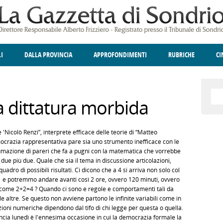
LI
DALLA PROVINCIA
APPROFONDIMENTI
RUBRICHE
C
ELLINA
A
GIUSTIZIA
DEGNO DI NOTA
TERRITORIO
ANGOLO DELLE IDEE
CULTURA E SPETTACOLI
FATTI DELLO SPI
POLIT
na dittatura morbida
 'Nicolò Renzi”, interprete efficace delle teorie di “Matteo
mocrazia rappresentativa pare sia uno strumento inefficace con le
tumazione di pareri che fa a pugni con la matematica che vorrebbe
ue più due. Quale che sia il tema in discussione articolazioni,
adro di possibili risultati. Ci dicono che a 4 si arriva non solo col
01 e potremmo andare avanti così 2 ore, ovvero 120 minuti, ovvero
e come 2+2=4 ? Quando ci sono e regole e comportamenti tali da
le altre. Se questo non avviene partono le infinite variabili come in
ioni numeriche dipendono dal tifo di chi legge per questa o quella.
ncia lunedì è l'ennesima occasione in cui la democrazia formale la