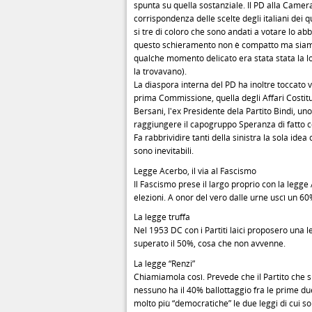
spunta su quella sostanziale. Il PD alla Came
corrispondenza delle scelte degli italiani dei q
si tre di coloro che sono andati a votare lo ab
questo schieramento non è compatto ma siamo a
qualche momento delicato era stata stata la lott
la trovavano).
La diaspora interna del PD ha inoltre toccato ve
prima Commissione, quella degli Affari Costituzi
Bersani, l'ex Presidente dela Partito Bindi, un
raggiungere il capogruppo Speranza di fatto co
Fa rabbrividire tanti della sinistra la sola ide
sono inevitabili.
Legge Acerbo, il via al Fascismo
Il Fascismo prese il largo proprio con la legge
elezioni. A onor del vero dalle urne uscì un 60
La legge truffa
Nel 1953 DC con i Partiti laici proposero una
superato il 50%, cosa che non avvenne.
La legge “Renzi”
Chiamiamola così. Prevede che il Partito che s
nessuno ha il 40% ballottaggio fra le prime du
molto più “democratiche” le due leggi di cui so