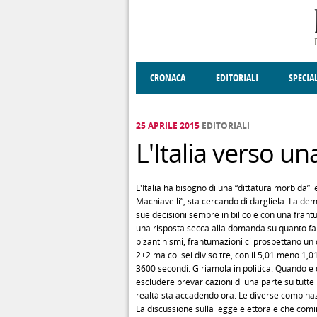
Salta al contenuto principale
CRONACA
EDITORIALI
SPECIA
SOCIETÀ
ENOGASTRONOMIA
COSTUME
DONNE DI VALT
ECONOMI
25 APRILE 2015
EDITORIALI
L'Italia verso u
L'Italia ha bisogno di una “dittatura morbida” e
Machiavelli”, sta cercando di dargliela. La de
sue decisioni sempre in bilico e con una fran
una risposta secca alla domanda su quanto fa d
bizantinismi, frantumazioni ci prospettano un qu
2+2 ma col sei diviso tre, con il 5,01 meno 1,
3600 secondi. Giriamola in politica. Quando 
escludere prevaricazioni di una parte su tutte 
realtà sta accadendo ora. Le diverse combinaz
La discussione sulla legge elettorale che comi