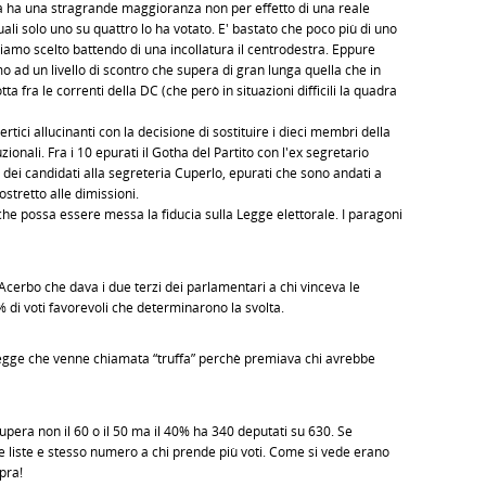
ra ha una stragrande maggioranza non per effetto di una reale
uali solo uno su quattro lo ha votato. E' bastato che poco più di uno
biamo scelto battendo di una incollatura il centrodestra. Eppure
d un livello di scontro che supera di gran lunga quella che in
a fra le correnti della DC (che però in situazioni difficili la quadra
rtici allucinanti con la decisione di sostituire i dieci membri della
onali. Fra i 10 epurati il Gotha del Partito con l'ex segretario
o dei candidati alla segreteria Cuperlo, epurati che sono andati a
stretto alle dimissioni.
a che possa essere messa la fiducia sulla Legge elettorale. I paragoni
 Acerbo che dava i due terzi dei parlamentari a chi vinceva le
% di voti favorevoli che determinarono la svolta.
 legge che venne chiamata “truffa” perchè premiava chi avrebbe
upera non il 60 o il 50 ma il 40% ha 340 deputati su 630. Se
e liste e stesso numero a chi prende più voti. Come si vede erano
pra!