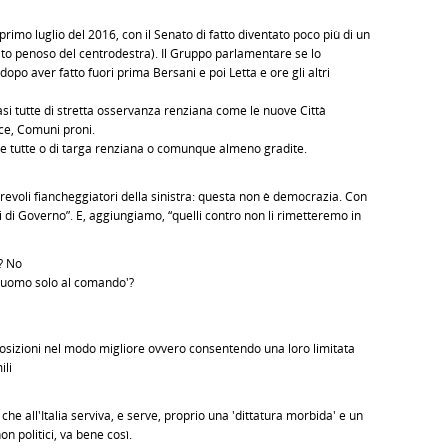
 primo luglio del 2016, con il Senato di fatto diventato poco più di un
tato penoso del centrodestra). Il Gruppo parlamentare se lo
dopo aver fatto fuori prima Bersani e poi Letta e ore gli altri
i tutte di stretta osservanza renziana come le nuove Città
nce, Comuni proni.
te tutte o di targa renziana o comunque almeno gradite.
torevoli fiancheggiatori della sinistra: questa non è democrazia. Con
si di Governo”. E, aggiungiamo, “quelli contro non li rimetteremo in
? No
o 'uomo solo al comando'?
opposizioni nel modo migliore ovvero consentendo una loro limitata
ili
 all'Italia serviva, e serve, proprio una 'dittatura morbida' e un
on politici, va bene così.